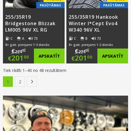
PASŪTĀMAS
PASŪTĀMAS
255/35R19
255/35R19 Hankook
Bridgestone Blizzak
Winter I*Cept Evo4
LM005 96V XL RG
W340 96V XL
C
A
73
C
B
73
8+ gab. pieejami 1-3 dienās
8+ gab. pieejami 1-2 dienās
€
€
00
00
224
224
Original
Original
201
APSKATĪT
201
APSKATĪT
00
00
€
€
price
Current
price
Current
Tiek rādīti 1–40 no 48 rezultātiem
was:
price
was:
price
1
2
›
€224.00.
is:
€224.00.
is:
€201.00.
€201.00.