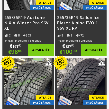
ATLAIDE
ATLAIDE
PASŪTĀMAS
PASŪTĀMAS
255/35R19 Austone
255/35R19 Sailun Ice
NIXIA Winter Pro 96V
Blazer Alpine EVO 1
XL
96V XL RP
C
B
73
E
B
72
8+ gab. pieejami 1-3 dienās
7 gab. pieejami 1-2 dienās
€
€
00
00
121
127
Original
Original
98
APSKATĪT
100
APSKATĪT
00
00
€
€
IETAUPI
IETAUPI
price
Current
price
Current
92
92
€
€
uz kompl.
uz kompl.
was:
price
was:
price
€121.00.
is:
€127.00.
is:
€98.00.
€100.00.
ATLAIDE
ATLAIDE
PASŪTĀMAS
PASŪTĀMAS