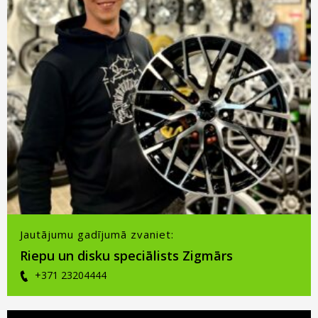
Jautājumu gadījumā zvaniet:
Riepu un disku speciālists Zigmārs
+371 23204444