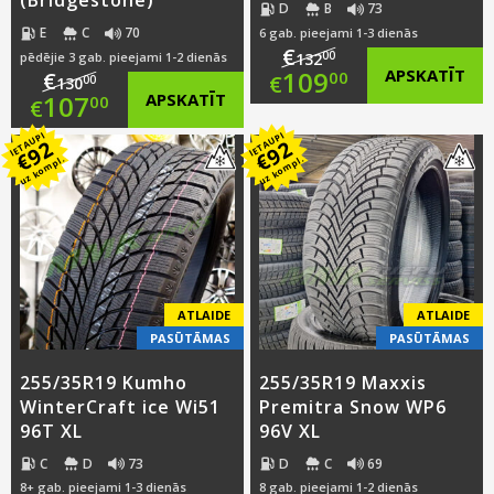
(Bridgestone)
D
B
73
E
C
70
6 gab. pieejami 1-3 dienās
€
00
pēdējie 3 gab. pieejami 1-2 dienās
132
Original
109
APSKATĪT
€
00
€
00
130
Original
107
APSKATĪT
00
€
price
Current
IETAUPI
IETAUPI
price
Current
92
92
was:
price
€
€
uz kompl.
uz kompl.
was:
price
€132.00.
is:
€130.00.
is:
€109.00.
€107.00.
ATLAIDE
ATLAIDE
PASŪTĀMAS
PASŪTĀMAS
255/35R19 Kumho
255/35R19 Maxxis
WinterCraft ice Wi51
Premitra Snow WP6
96T XL
96V XL
C
D
73
D
C
69
8+ gab. pieejami 1-3 dienās
8 gab. pieejami 1-2 dienās