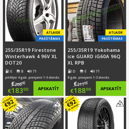
€197.00.
is:
€197.00.
is:
€174.00.
€174.00.
ATLAIDE
ATLAIDE
PASŪTĀMAS
PASŪTĀMAS
255/35R19 Firestone
255/35R19 Yokohama
Winterhawk 4 96V XL
ice GUARD iG60A 96Q
DOT20
XL RPB
E
B
71
D
E
71
pēdējie 4 gab. pieejami 1-3 dienās
8 gab. pieejami 1-3 dienās
€
€
00
00
206
211
Original
Original
183
APSKATĪT
188
APSKATĪT
00
00
€
€
IETAUPI
IETAUPI
price
Current
price
Current
92
92
€
€
uz kompl.
uz kompl.
was:
price
was:
price
€206.00.
is:
€211.00.
is: