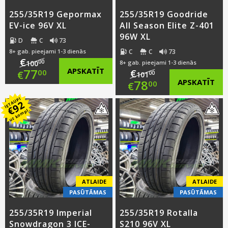
255/35R19 Gepormax
255/35R19 Goodride
EV-ice 96V XL
All Season Elite Z-401
96W XL
D
C
73
C
C
73
8+ gab. pieejami 1-3 dienās
€
00
100
8+ gab. pieejami 1-3 dienās
Original
77
APSKATĪT
€
00
€
00
101
Original
78
APSKATĪT
00
€
price
Current
IETAUPI
price
Current
92
was:
price
€
uz kompl.
was:
price
€100.00.
is:
€101.00.
is:
€77.00.
€78.00.
ATLAIDE
ATLAIDE
PASŪTĀMAS
PASŪTĀMAS
255/35R19 Imperial
255/35R19 Rotalla
Snowdragon 3 ICE-
S210 96V XL