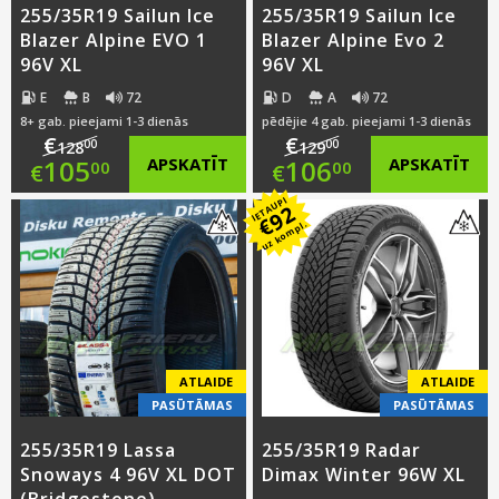
255/35R19 Sailun Ice
255/35R19 Sailun Ice
Blazer Alpine EVO 1
Blazer Alpine Evo 2
96V XL
96V XL
E
B
72
D
A
72
8+ gab. pieejami 1-3 dienās
pēdējie 4 gab. pieejami 1-3 dienās
€
€
00
00
128
129
Original
Original
105
APSKATĪT
106
APSKATĪT
00
00
€
€
IETAUPI
price
Current
price
Current
92
€
uz kompl.
was:
price
was:
price
€128.00.
is:
€129.00.
is:
€105.00.
€106.00.
ATLAIDE
ATLAIDE
PASŪTĀMAS
PASŪTĀMAS
255/35R19 Lassa
255/35R19 Radar
Snoways 4 96V XL DOT
Dimax Winter 96W XL