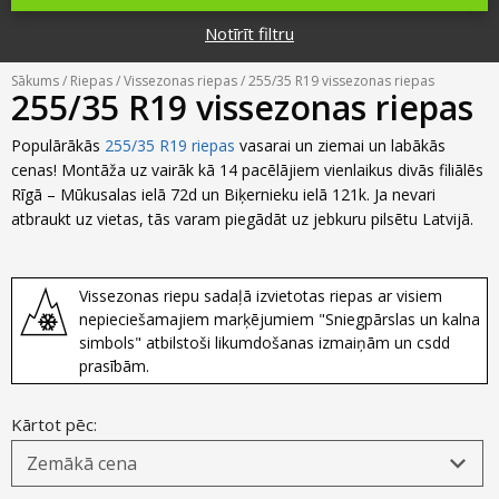
Riepu zīmoli
Par mums
Notīrīt filtru
Riepu un disku tirdzniecība
Jaunumi
MMK Riepas
Kontakti
Sākums
/
Riepas
/
Vissezonas riepas
/ 255/35 R19 vissezonas riepas
Savirzes regulēšana
255/35 R19 vissezonas riepas
Riepu apzīmējumi
Atsauksmes
Kondicionieru uzpilde
Populārākās
255/35 R19 riepas
vasarai un ziemai un labākās
Riepu kalkulators
cenas! Montāža uz vairāk kā 14 pacēlājiem vienlaikus divās filiālēs
Foto
Rīgā – Mūkusalas ielā 72d un Biķernieku ielā 121k. Ja nevari
TPMS sensoru programmēšana
Biežāk uzdotie jautājumi
atbraukt uz vietas, tās varam piegādāt uz jebkuru pilsētu Latvijā.
Riepu glabāšana
Vissezonas riepu sadaļā izvietotas riepas ar visiem
Riepu piegāde
nepieciešamajiem marķējumiem "Sniegpārslas un kalna
simbols" atbilstoši likumdošanas izmaiņām un csdd
Riepas uz nomaksu
prasībām.
Kārtot pēc: