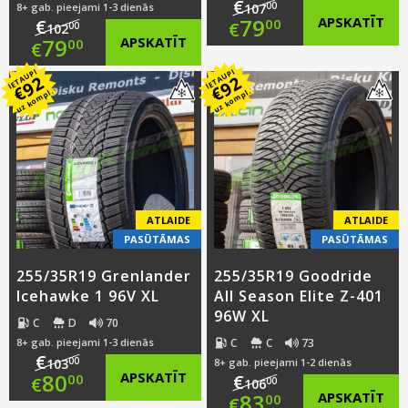
€
00
8+ gab. pieejami 1-3 dienās
107
Original
79
APSKATĪT
€
00
€
00
102
Original
79
APSKATĪT
00
€
price
Current
IETAUPI
IETAUPI
price
Current
92
92
was:
price
€
€
uz kompl.
uz kompl.
was:
price
€107.00.
is:
€102.00.
is:
€79.00.
€79.00.
ATLAIDE
ATLAIDE
PASŪTĀMAS
PASŪTĀMAS
255/35R19 Grenlander
255/35R19 Goodride
Icehawke 1 96V XL
All Season Elite Z-401
96W XL
C
D
70
C
C
73
8+ gab. pieejami 1-3 dienās
€
00
103
8+ gab. pieejami 1-2 dienās
Original
80
APSKATĪT
€
00
€
00
106
Original
83
APSKATĪT
00
€