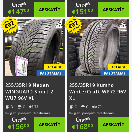
€
€
00
00
170
174
Original
Original
147
APSKATĪT
151
APSKATĪT
00
00
€
€
IETAUPI
IETAUPI
price
Current
price
Current
92
92
€
€
uz kompl.
uz kompl.
was:
price
was:
price
€170.00.
is:
€174.00.
is:
€147.00.
€151.00.
ATLAIDE
ATLAIDE
PASŪTĀMAS
PASŪTĀMAS
255/35R19 Nexen
255/35R19 Kumho
WINGUARD Sport 2
WinterCraft WP72 96V
WU7 96V XL
XL
D
C
73
C
C
73
8+ gab. pieejami 1-3 dienās
8+ gab. pieejami 1-3 dienās
€
€
00
00
179
191
Original
Original
156
APSKATĪT
168
APSKATĪT
00
00
€
€