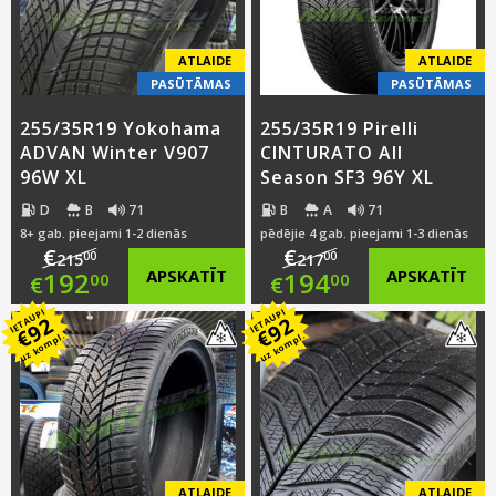
€183.00.
€188.00.
ATLAIDE
ATLAIDE
PASŪTĀMAS
PASŪTĀMAS
255/35R19 Yokohama
255/35R19 Pirelli
ADVAN Winter V907
CINTURATO All
96W XL
Season SF3 96Y XL
D
B
71
B
A
71
8+ gab. pieejami 1-2 dienās
pēdējie 4 gab. pieejami 1-3 dienās
€
€
00
00
215
217
Original
Original
192
APSKATĪT
194
APSKATĪT
00
00
€
€
IETAUPI
IETAUPI
price
Current
price
Current
92
92
€
€
uz kompl.
uz kompl.
was:
price
was:
price
€215.00.
is:
€217.00.
is:
€192.00.
€194.00.
ATLAIDE
ATLAIDE