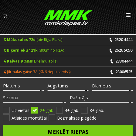
Izv
LV
EN
2320 4444
Mūkusalas 72d
(pie Riga Plaza)
Riepas
2626 5050
Biķernieku 121k
(800m no IKEA)
Vasaras riepas
Diski
23304444
Kaivas 9
(MMK Dreiliņu aplis).
Ziemas riepas
23006525
Jūrmalas gatve 3A (KN6 riepu serviss)
Pakalpojumi
Vissezonas riepas
Platums
Augstums
Diametrs
CENRĀDIS
ONLINE PIERAKSTS 24/7
Sezona
Ražotājs
Riepu montāža un balansēšana
Vakances
Uz vietas
2+ gab.
4+ gab.
8+ gab.
Atlaides montāžai
Bezmaksas piegāde
Disku remonts
Noderīgi
MEKLĒT RIEPAS
Riepu remonts