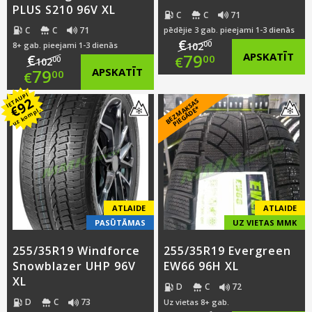
PLUS S210 96V XL
C
C
71
C
C
71
pēdējie 3 gab. pieejami 1-3 dienās
€
00
8+ gab. pieejami 1-3 dienās
102
Original
79
APSKATĪT
€
00
€
00
102
Original
79
APSKATĪT
00
€
price
Current
IETAUPI
price
Current
92
B
E
Z
M
A
S
A
S
PI
E
G
Ā
D
E
was:
price
€
K
*
uz kompl.
was:
price
€102.00.
is:
€102.00.
is:
€79.00.
€79.00.
ATLAIDE
ATLAIDE
PASŪTĀMAS
UZ VIETAS MMK
255/35R19 Windforce
255/35R19 Evergreen
Snowblazer UHP 96V
EW66 96H XL
XL
D
C
72
D
C
73
Uz vietas 8+ gab.