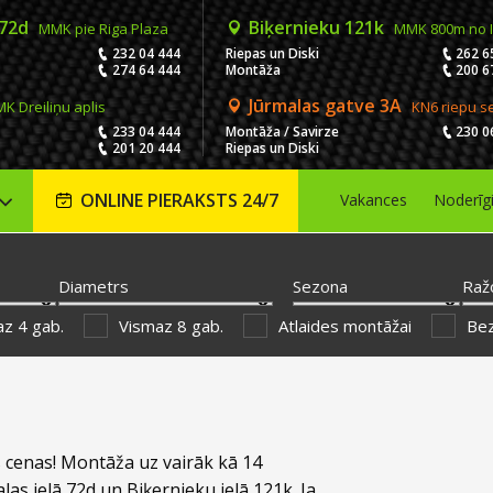
 72d
Biķernieku 121k
MMK pie Riga Plaza
MMK 800m no 
232 04 444
Riepas un Diski
262 6
274 64 444
Montāža
200 6
Jūrmalas gatve 3A
K Dreiliņu aplis
KN6 riepu s
233 04 444
Montāža / Savirze
230 0
201 20 444
Riepas un Diski
ONLINE PIERAKSTS 24/7
Vakances
Noderīg
Diametrs
Sezona
Raž
z 4 gab.
Vismaz 8 gab.
Atlaides montāžai
Be
 cenas! Montāža uz vairāk kā 14
las ielā 72d un Biķernieku ielā 121k. Ja