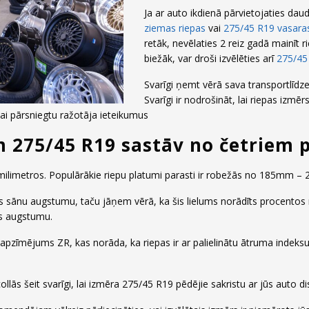
Ja ar auto ikdienā pārvietojaties daud
ziemas riepas
vai
275/45 R19 vasaras
retāk, nevēlaties 2 reiz gadā mainīt ri
biežāk, var droši izvēlēties arī
275/45
Svarīgi ņemt vērā sava transportlīdz
Svarīgi ir nodrošināt, lai riepas izmē
vai pārsniegtu ražotāja ieteikumus
 275/45 R19 sastāv no četriem 
mu milimetros. Populārākie riepu platumi parasti ir robežās no 185mm –
iepas sānu augstumu, taču jāņem vērā, ka šis lielums norādīts procen
as augstumu.
t apzīmējums ZR, kas norāda, ka riepas ir ar palielinātu ātruma indeks
ollās šeit svarīgi, lai izmēra 275/45 R19 pēdējie sakristu ar jūs auto d