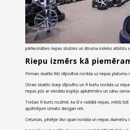
pārliecināties riepas slodzes un ātruma indeksi atbilstu 
Riepu izmērs kā piemēram
Pirmais skaitlis līdz slīpsvītrai norāda uz riepas platu
Otrais skaitlis starp slīpsvītru un R burtu norāda uz r
riepas pūs ar vienādu kopējo apkārtmēru un sānu sien
Trešais R burts nozīmē, ka šī ir radiālā riepas, mēdz bū
apzīmējum izmato diezgan reti.
Ceturtais, pēdējie divi cipari norāda un riepas diametru c