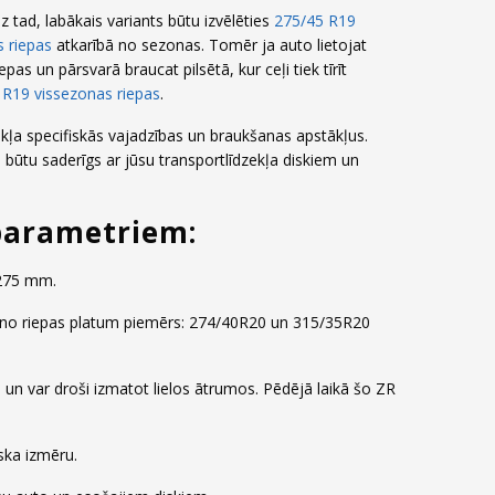
z tad, labākais variants būtu izvēlēties
275/45 R19
 riepas
atkarībā no sezonas. Tomēr ja auto lietojat
epas un pārsvarā braucat pilsētā, kur ceļi tiek tīrīt
 R19 vissezonas riepas
.
ekļa specifiskās vajadzības un braukšanas apstākļus.
rs būtu saderīgs ar jūsu transportlīdzekļa diskiem un
parametriem:
 275 mm.
tos no riepas platum piemērs: 274/40R20 un 315/35R20
u un var droši izmatot lielos ātrumos. Pēdējā laikā šo ZR
iska izmēru.