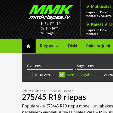
Mūkusalas
Riepas un Diski
Montāža / Savirze
00
00
P.-Pk.
9
-19
Kaivas 9
MM
00
00
Se.
9
-16
Riepas un Diski
Sv.
Slēgts
Montāža
Riepas
Diski
Sākums
Pakalpojumi
Platums
Augstums
Ir uz vietas
Vismaz 2 gab.
Visma
Sākums
/
Riepas
/ 275/45 R19 riepas
275/45 R19 riepas
Populārākie 275/45 R19 riepu modeļi un labākās
pacēlājiem vienlaikus divās filiālēs Rīgā – Mūkusa