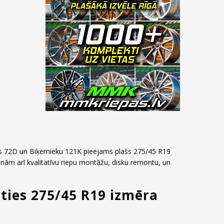
as 72D un Biķernieku 121K pieejams plašs 275/45 R19
inām arī kvalitatīvu riepu montāžu, disku remontu, un
oties 275/45 R19 izmēra