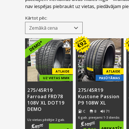
nav iespējas piebraukt uz vietas, piedāvājam pieg
Kārtot pēc:
IETAUPI
IE
92
DEMO*
€
uz kompl.
ATLAIDE
ATLAIDE
UZ VIETAS MMK
PASŪTĀMAS
275/45R19
275/45R19
Farroad FRD78
Kustone Passion
108V XL DOT19
P9 108W XL
DEMO
C
B
71
6 gab. pieejami 1-3 dienās
Uz vietas pēdējie 2 gab.
€
00
109
€
00
85
APSKATĪT