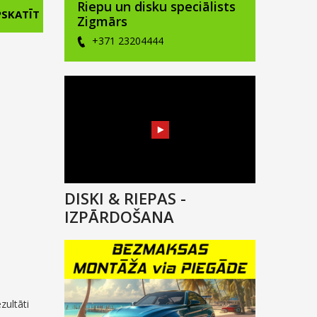
Riepu un disku speciālists
nal
PSKATĪT
Zigmārs
ent
+371 23204444
00.
0.
DISKI & RIEPAS -
IZPĀRDOŠANA
ezultāti