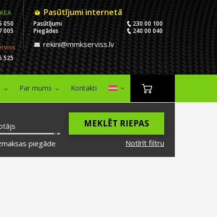
Pasūtījumi internetā
IKEA
5 050
Pasūtījumi
230 00 100
7 005
Piegādes
240 00 040
rekini@mmkserviss.lv
erviss
6 525
i
Par mums
Kontakti
MEKLĒT RIEPAS
otājs
Notīrīt filtru
zmaksas piegāde