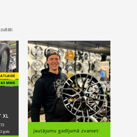
ezultāti
ATLAIDE
TAS MMK
 XL
73
Jautājumu gadījumā zvaniet:
 2 gab.