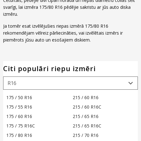
Ceturtais, pēdējie divi cipari norāda un riepas diametru collās šeit
svarīgi, lai izmēra 175/80 R16 pēdējie sakristu ar jūs auto diska
izmēru.
Ja tomēr esat izvēlējušies riepas izmērā 175/80 R16
rekomendējam vēlreiz pārliecināties, vai izvēlētais izmērs ir
piemērots jūsu auto un esošajiem diskiem.
Citi populāri riepu izmēri
175 / 50 R16
215 / 60 R16
175 / 55 R16
215 / 60 R16C
175 / 60 R16
215 / 65 R16
175 / 75 R16C
215 / 65 R16C
175 / 80 R16
215 / 70 R16