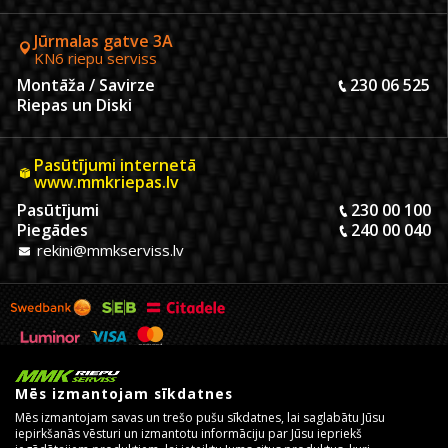
Jūrmalas gatve 3A
KN6 riepu serviss
Montāža / Savirze
230 06 525
Riepas un Diski
Pasūtījumi internetā
www.mmkriepas.lv
Pasūtījumi
230 00 100
Piegādes
240 00 040
rekini@mmkserviss.lv
Mēs izmantojam sīkdatnes
Mēs izmantojam savas un trešo pušu sīkdatnes, lai saglabātu Jūsu
iepirkšanās vēsturi un izmantotu informāciju par Jūsu iepriekš