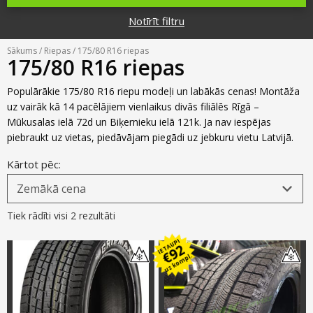
Riepu zīmoli
Par mums
Notīrīt filtru
Riepu un disku tirdzniecība
Jaunumi
MMK Riepas
Kontakti
Sākums
/
Riepas
/ 175/80 R16 riepas
Savirzes regulēšana
175/80 R16 riepas
Riepu apzīmējumi
Atsauksmes
Kondicionieru uzpilde
Populārākie 175/80 R16 riepu modeļi un labākās cenas! Montāža
Riepu kalkulators
uz vairāk kā 14 pacēlājiem vienlaikus divās filiālēs Rīgā –
Foto
Mūkusalas ielā 72d un Biķernieku ielā 121k. Ja nav iespējas
TPMS sensoru programmēšana
Biežāk uzdotie jautājumi
piebraukt uz vietas, piedāvājam piegādi uz jebkuru vietu Latvijā.
Riepu glabāšana
Kārtot pēc:
Riepu piegāde
Tiek rādīti visi 2 rezultāti
Riepas uz nomaksu
IETAUPI
92
€
uz kompl.