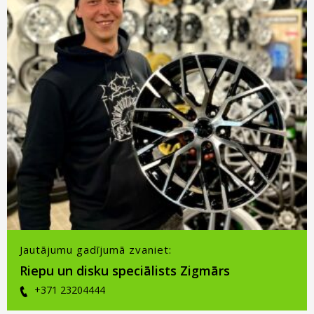
Jautājumu gadījumā zvaniet:
Riepu un disku speciālists Zigmārs
+371 23204444