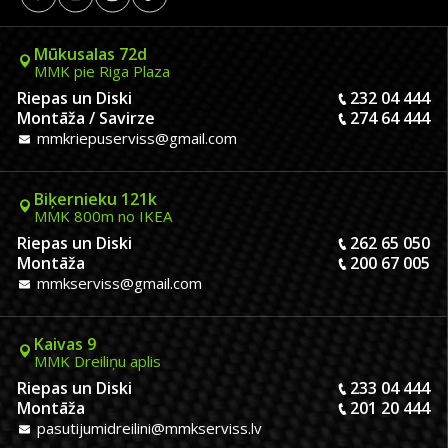
Mūkusalas 72d
MMK pie Riga Plaza
Riepas un Diski
232 04 444
Montāža / Savirze
274 64 444
mmkriepuserviss@gmail.com
Biķernieku 121k
MMK 800m no IKEA
Riepas un Diski
262 65 050
Montāža
200 67 005
mmkserviss@gmail.com
Kaivas 9
MMK Dreiliņu aplis
Riepas un Diski
233 04 444
Montāža
201 20 444
pasutijumidreilini@mmkserviss.lv