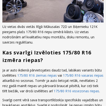
Uz vietas divās vietās Rīgā Mūkusalas 72D un Biķernieku 121K
pieejams plašs 175/80 R16 riepu izmērā klāsts. Uz vietas
nodrošinām arī kvalitatīvu riepu montāžu, disku remontu, un
savirzes regulēšanu.
Kas svarīgi Izvēloties 175/80 R16
izmēra riepas?
Ja ar auto ikdienā pārvietojaties daudz tad, labākais variants būtu
izvēlēties
175/80 R16 ziemas riepas
vai
175/80 R16 vasaras riepas
atkarībā no sezonas. Tomēr ja auto lietojat retāk, nevēlaties 2
reiz gadā mainīt riepas un pārsvarā braucat pilsētā, kur ceļi tiek
tīrīt biežāk, var droši izvēlēties arī
175/80 R16 vissezonas riepas
.
Svarīgi ņemt vērā sava transportlīdzekļa specifiskās vajadzības un
braukšanas apstākļus. Svarīgi ir nodrošināt, lai riepas izmērs būtu