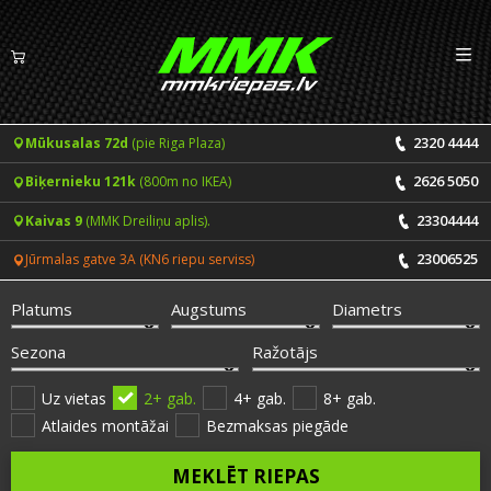
Izv
LV
EN
2320 4444
Mūkusalas 72d
(pie Riga Plaza)
Riepas
2626 5050
Biķernieku 121k
(800m no IKEA)
Vasaras riepas
Diski
23304444
Kaivas 9
(MMK Dreiliņu aplis).
Ziemas riepas
23006525
Jūrmalas gatve 3A (KN6 riepu serviss)
Pakalpojumi
Vissezonas riepas
Platums
Augstums
Diametrs
CENRĀDIS
ONLINE PIERAKSTS 24/7
Sezona
Ražotājs
Riepu montāža un balansēšana
Vakances
Uz vietas
2+ gab.
4+ gab.
8+ gab.
Atlaides montāžai
Bezmaksas piegāde
Disku remonts
Noderīgi
MEKLĒT RIEPAS
Riepu remonts