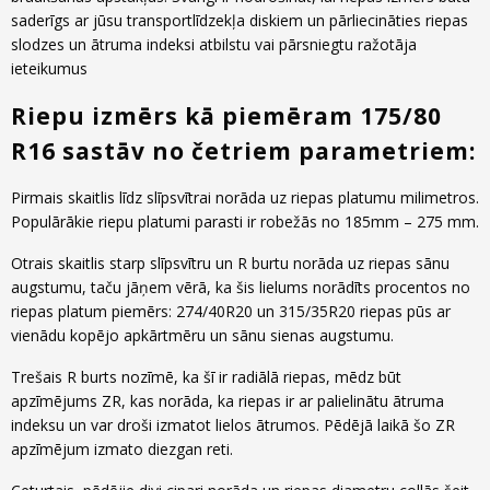
saderīgs ar jūsu transportlīdzekļa diskiem un pārliecināties riepas
slodzes un ātruma indeksi atbilstu vai pārsniegtu ražotāja
ieteikumus
Riepu izmērs kā piemēram 175/80
R16 sastāv no četriem parametriem:
Pirmais skaitlis līdz slīpsvītrai norāda uz riepas platumu milimetros.
Populārākie riepu platumi parasti ir robežās no 185mm – 275 mm.
Otrais skaitlis starp slīpsvītru un R burtu norāda uz riepas sānu
augstumu, taču jāņem vērā, ka šis lielums norādīts procentos no
riepas platum piemērs: 274/40R20 un 315/35R20 riepas pūs ar
vienādu kopējo apkārtmēru un sānu sienas augstumu.
Trešais R burts nozīmē, ka šī ir radiālā riepas, mēdz būt
apzīmējums ZR, kas norāda, ka riepas ir ar palielinātu ātruma
indeksu un var droši izmatot lielos ātrumos. Pēdējā laikā šo ZR
apzīmējum izmato diezgan reti.