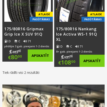
ATLAIDE
ATLAIDE
PASŪTĀMAS
PASŪTĀMAS
175/80R16 Gripmax
175/80R16 Nankang
Grip Ice X SUV 91Q
Ice Activa WS-1 91Q
XL
D
C
71
D
C
71
pēdējie 3 gab. pieejami 1-2 dienās
€
00
103
8+ gab. pieejami 1-2 dienās
Original
80
APSKATĪT
€
00
€
00
131
Original
108
APSKATĪT
00
€
price
Current
price
Current
Tiek rādīti visi 2 rezultāti
was:
price
was:
price
€103.00.
is:
€131.00.
is:
€80.00.
€108.00.