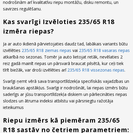
nodrošinām arī kvalitatīvu riepu montāžu, disku remontu, un
savirzes regulēšanu.
Kas svarīgi Izvēloties 235/65 R18
izmēra riepas?
Ja ar auto ikdienā pārvietojaties daudz tad, labākais variants būtu
izvēlēties
235/65 R18 ziemas riepas
vai
235/65 R18 vasaras riepas
atkarībā no sezonas. Tomēr ja auto lietojat retāk, nevēlaties 2
reiz gadā mainīt riepas un pārsvarā braucat pilsētā, kur ceļi tiek
tīrīt biežāk, var droši izvēlēties arī
235/65 R18 vissezonas riepas
.
Svarīgi ņemt vērā sava transportlīdzekļa specifiskās vajadzības un
braukšanas apstākļus. Svarīgi ir nodrošināt, lai riepas izmērs būtu
saderīgs ar jūsu transportlīdzekļa diskiem un pārliecināties riepas
slodzes un ātruma indeksi atbilstu vai pārsniegtu ražotāja
ieteikumus
Riepu izmērs kā piemēram 235/65
R18 sastāv no četriem parametriem: