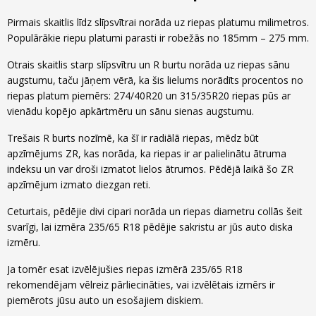
Pirmais skaitlis līdz slīpsvītrai norāda uz riepas platumu milimetros.
Populārākie riepu platumi parasti ir robežās no 185mm – 275 mm.
Otrais skaitlis starp slīpsvītru un R burtu norāda uz riepas sānu
augstumu, taču jāņem vērā, ka šis lielums norādīts procentos no
riepas platum piemērs: 274/40R20 un 315/35R20 riepas pūs ar
vienādu kopējo apkārtmēru un sānu sienas augstumu.
Trešais R burts nozīmē, ka šī ir radiālā riepas, mēdz būt
apzīmējums ZR, kas norāda, ka riepas ir ar palielinātu ātruma
indeksu un var droši izmatot lielos ātrumos. Pēdējā laikā šo ZR
apzīmējum izmato diezgan reti.
Ceturtais, pēdējie divi cipari norāda un riepas diametru collās šeit
svarīgi, lai izmēra 235/65 R18 pēdējie sakristu ar jūs auto diska
izmēru.
Ja tomēr esat izvēlējušies riepas izmērā 235/65 R18
rekomendējam vēlreiz pārliecināties, vai izvēlētais izmērs ir
piemērots jūsu auto un esošajiem diskiem.