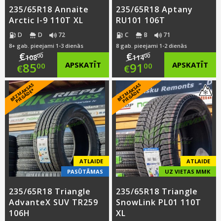
235/65R18 Annaite
235/65R18 Aptany
Arctic I-9 110T XL
RU101 106T
D
D
72
C
B
71
8+ gab. pieejami 1-3 dienās
8 gab. pieejami 1-2 dienās
€
€
00
00
108
114
Original
Original
85
APSKATĪT
91
APSKATĪT
00
00
€
€
price
Current
price
Current
B
E
Z
M
A
S
A
S
PI
E
G
Ā
D
E
B
E
Z
M
A
S
A
S
PI
E
G
Ā
D
E
K
*
K
*
was:
price
was:
price
€108.00.
is:
€114.00.
is:
€85.00.
€91.00.
ATLAIDE
ATLAIDE
PASŪTĀMAS
UZ VIETAS MMK
235/65R18 Triangle
235/65R18 Triangle
AdvanteX SUV TR259
SnowLink PL01 110T
106H
XL