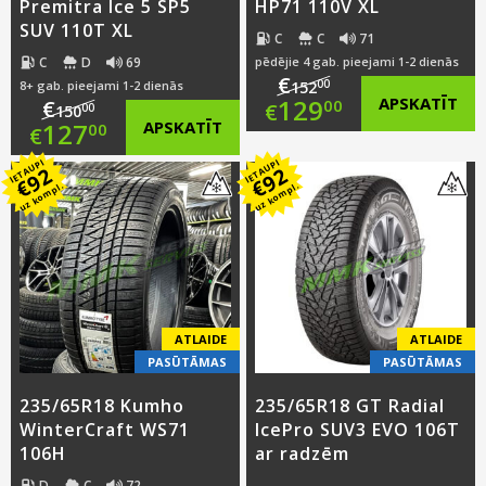
Premitra Ice 5 SP5
HP71 110V XL
SUV 110T XL
C
C
71
C
D
69
pēdējie 4 gab. pieejami 1-2 dienās
€
00
8+ gab. pieejami 1-2 dienās
152
Original
129
APSKATĪT
€
00
€
00
150
Original
127
APSKATĪT
00
€
price
Current
IETAUPI
IETAUPI
price
Current
92
92
was:
price
€
€
uz kompl.
uz kompl.
was:
price
€152.00.
is:
€150.00.
is:
€129.00.
€127.00.
ATLAIDE
ATLAIDE
PASŪTĀMAS
PASŪTĀMAS
235/65R18 Kumho
235/65R18 GT Radial
WinterCraft WS71
IcePro SUV3 EVO 106T
106H
ar radzēm
D
C
72