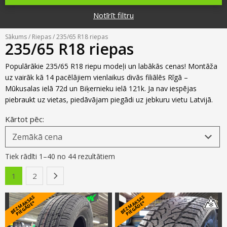
Riepu zīmoli
Par mums
Notīrīt filtru
Riepu un disku tirdzniecība
Jaunumi
MMK Riepas
Kontakti
Sākums
/
Riepas
/ 235/65 R18 riepas
Savirzes regulēšana
235/65 R18 riepas
Riepu apzīmējumi
Atsauksmes
Kondicionieru uzpilde
Populārākie 235/65 R18 riepu modeļi un labākās cenas! Montāža
Riepu kalkulators
uz vairāk kā 14 pacēlājiem vienlaikus divās filiālēs Rīgā –
Foto
Mūkusalas ielā 72d un Biķernieku ielā 121k. Ja nav iespējas
TPMS sensoru programmēšana
Biežāk uzdotie jautājumi
piebraukt uz vietas, piedāvājam piegādi uz jebkuru vietu Latvijā.
Riepu glabāšana
Kārtot pēc:
Riepu piegāde
Tiek rādīti 1–40 no 44 rezultātiem
Riepas uz nomaksu
1
2
›
B
E
Z
M
A
S
A
S
PI
E
G
Ā
D
E
B
E
Z
M
A
S
A
S
PI
E
G
Ā
D
E
K
*
K
*