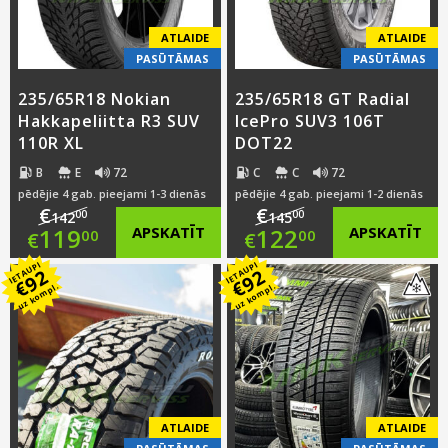
ATLAIDE
ATLAIDE
PASŪTĀMAS
PASŪTĀMAS
235/65R18 Nokian
235/65R18 GT Radial
Hakkapeliitta R3 SUV
IcePro SUV3 106T
110R XL
DOT22
B
E
72
C
C
72
pēdējie 4 gab. pieejami 1-3 dienās
pēdējie 4 gab. pieejami 1-2 dienās
€
€
00
00
142
145
Original
Original
119
APSKATĪT
122
APSKATĪT
00
00
€
€
IETAUPI
IETAUPI
price
Current
price
Current
92
92
€
€
uz kompl.
uz kompl.
was:
price
was:
price
€142.00.
is:
€145.00.
is:
€119.00.
€122.00.
ATLAIDE
ATLAIDE