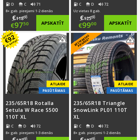
D
C
71
C
D
72
8+ gab. pieejami 1-2 dienās
Uz vietas 8 gab.
€
€
00
00
118
125
Original
Original
97
APSKATĪT
99
APSKATĪT
50
00
€
€
IETAUPI
price
Current
price
Current
92
B
E
Z
M
A
S
A
S
PI
E
G
Ā
D
E
€
K
*
uz kompl.
was:
price
was:
price
€118.00.
is:
€125.00.
is:
€97.50.
€99.00.
ATLAIDE
ATLAIDE
PASŪTĀMAS
PASŪTĀMAS
235/65R18 Rotalla
235/65R18 Triangle
Setula W Race S500
SnowLink PL01 110T
110T XL
XL
C
D
72
C
D
72
8+ gab. pieejami 1-3 dienās
8+ gab. pieejami 1-2 dienās
€
€
00
00