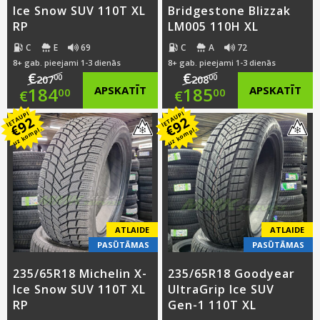
Ice Snow SUV 110T XL
Bridgestone Blizzak
RP
LM005 110H XL
C
E
69
C
A
72
8+ gab. pieejami 1-3 dienās
8+ gab. pieejami 1-3 dienās
€
€
00
00
207
208
Original
Original
184
APSKATĪT
185
APSKATĪT
00
00
€
€
IETAUPI
IETAUPI
price
Current
price
Current
92
92
€
€
uz kompl.
uz kompl.
was:
price
was:
price
€207.00.
is:
€208.00.
is:
€184.00.
€185.00.
ATLAIDE
ATLAIDE
PASŪTĀMAS
PASŪTĀMAS
235/65R18 Michelin X-
235/65R18 Goodyear
Ice Snow SUV 110T XL
UltraGrip Ice SUV
RP
Gen-1 110T XL