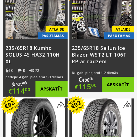
€134.00.
is:
€137.00.
is:
€114.00.
€114.00.
ATLAIDE
ATLAIDE
PASŪTĀMAS
PASŪTĀMAS
235/65R18 Kumho
235/65R18 Sailun Ice
SOLUS 4S HA32 110H
Blazer WST2 LT 106T
XL
RP ar radzēm
C
B
72
8+ gab. pieejami 1-2 dienās
pēdējie 4 gab. pieejami 1-3 dienās
€
00
138
€
Original
00
115
APSKATĪT
137
00
€
Original
114
APSKATĪT
00
€
price
Current
IETAUPI
IETAUPI
price
Current
92
92
€
€
uz kompl.
uz kompl.
was:
price
was:
price
€138.00.
is:
€137.00.
is:
€115.00.
€114.00.