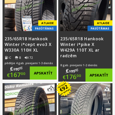
€185.00.
is:
€195.00.
is:
€162.00.
€164.00.
ATLAIDE
ATLAIDE
PASŪTĀMAS
PASŪTĀMAS
235/65R18 Hankook
235/65R18 Hankook
Winter i*cept evo3 X
Winter i*pike X
W330A 110H XL
W429A 110T XL ar
radzēm
C
B
72
pēdējie 4 gab. pieejami 1-3 dienās
8 gab. pieejami 1-2 dienās
€
00
190
€
00
199
Original
167
APSKATĪT
00
€
Original
176
APSKATĪT
00
€
price
Current
IETAUPI
price
Current
92
€
uz kompl.
was:
price
was:
price
€190.00.
is:
€199.00.
is:
€167.00.