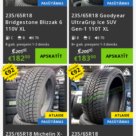
PASŪTĀMAS
PASŪTĀMAS
235/65R18
235/65R18 Goodyear
Bridgestone Blizzak 6
UltraGrip Ice SUV
110V XL
Gen-1 110T XL
C
B
70
B
E
70
8 gab. pieejami 1-3 dienās
8+ gab. pieejami 1-3 dienās
€
€
00
00
205
206
Original
Original
182
APSKATĪT
183
APSKATĪT
00
00
€
€
IETAUPI
IETAUPI
price
Current
price
Current
92
92
€
€
uz kompl.
uz kompl.
was:
price
was:
price
€205.00.
is:
€206.00.
is:
€182.00.
€183.00.
ATLAIDE
ATLAIDE
PASŪTĀMAS
PASŪTĀMAS
235/65R18 Michelin X-
235/65R18