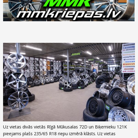
Uz vietas divās vietās Rīgā Mūkusalas 72D un Biķernieku 121K
pieejams plašs 235/65 R18 riepu izmērā klāsts. Uz vietas