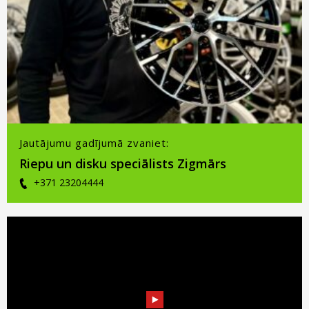
Jautājumu gadījumā zvaniet:
Riepu un disku speciālists Zigmārs
+371 23204444