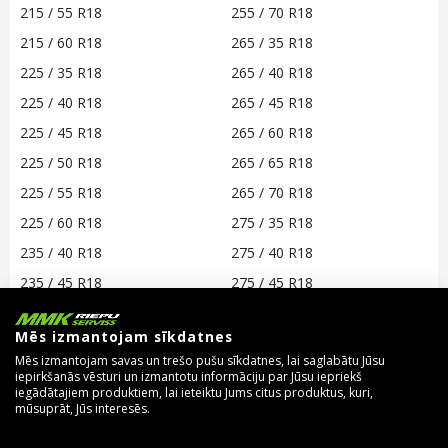
215 / 55 R18
255 / 70 R18
215 / 60 R18
265 / 35 R18
225 / 35 R18
265 / 40 R18
225 / 40 R18
265 / 45 R18
225 / 45 R18
265 / 60 R18
225 / 50 R18
265 / 65 R18
225 / 55 R18
265 / 70 R18
225 / 60 R18
275 / 35 R18
235 / 40 R18
275 / 40 R18
235 / 45 R18
275 / 45 R18
235 / 50 R18
275 / 60 R18
Mēs izmantojam sīkdatnes
235 / 55 R18
275 / 65 R18
Mēs izmantojam savas un trešo pušu sīkdatnes, lai saglabātu Jūsu
235 / 60 R18
275 / 70 R18
iepirkšanās vēsturi un izmantotu informāciju par Jūsu iepriekš
iegādātajiem produktiem, lai ieteiktu Jums citus produktus, kuri,
235 / 65 R18
285 / 35 R18
mūsuprāt, Jūs interesēs.
245 / 35 R18
285 / 60 R18