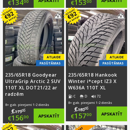
Original
Original
134
APSKATĪT
153
APSKATĪT
00
00
€
€
IETAUPI
IETAUPI
price
Current
price
Current
92
92
€
€
uz kompl.
uz kompl.
was:
price
was:
price
€157.00.
is:
€176.00.
is:
€134.00.
€153.00.
ATLAIDE
ATLAIDE
PASŪTĀMAS
PASŪTĀMAS
235/65R18 Goodyear
235/65R18 Hankook
UltraGrip Arctic 2 SUV
Winter i*cept IZ3 X
110T XL DOT21/22 ar
W636A 110T XL
radzēm
C
D
72
8+ gab. pieejami 1-2 dienās
8+ gab. pieejami 1-2 dienās
€
00
180
€
00
179
Original
157
APSKATĪT
00
€
Original
156
APSKATĪT
00
€
price
Current
IETAUPI
price
Current