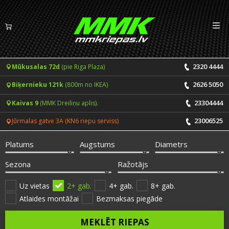
Izv
LV
EN
2320 4444
Mūkusalas 72d
(pie Riga Plaza)
Riepas
2626 5050
Biķernieku 121k
(800m no IKEA)
Vasaras riepas
Diski
23304444
Kaivas 9
(MMK Dreiliņu aplis).
Ziemas riepas
23006525
Jūrmalas gatve 3A (KN6 riepu serviss)
Pakalpojumi
Vissezonas riepas
Platums
Augstums
Diametrs
CENRĀDIS
ONLINE PIERAKSTS 24/7
Sezona
Ražotājs
Riepu montāža un balansēšana
Vakances
Uz vietas
2+ gab.
4+ gab.
8+ gab.
Atlaides montāžai
Bezmaksas piegāde
Disku remonts
Noderīgi
MEKLĒT RIEPAS
Riepu remonts