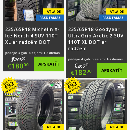
€176.00.
ATLAIDE
ATLAIDE
PASŪTĀMAS
PASŪTĀMAS
235/65R18 Michelin X-
235/65R18 Goodyear
Ice North 4 SUV 110T
UltraGrip Arctic 2 SUV
XL ar radzēm DOT
110T XL DOT ar
radzēm
pēdējie 3 gab. pieejami 1-3 dienās
€
00
203
pēdējie 4 gab. pieejami 1-2 dienās
Original
180
APSKATĪT
€
00
€
00
205
Original
182
APSKATĪT
00
€
price
Current
IETAUPI
IETAUPI
price
Current
92
92
was:
price
€
€
uz kompl.
uz kompl.
was:
price
€203.00.
is:
€205.00.
is:
€180.00.
€182.00.
ATLAIDE
ATLAIDE