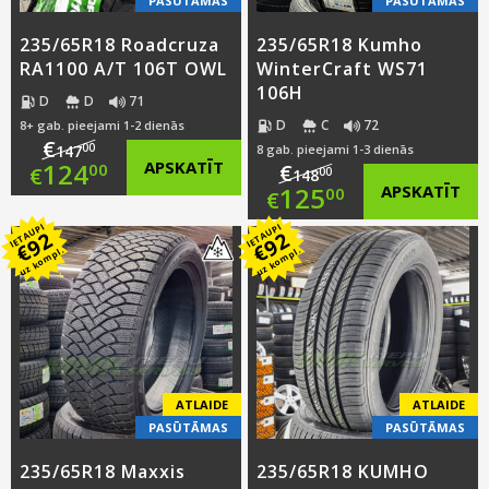
PASŪTĀMAS
PASŪTĀMAS
235/65R18 Roadcruza
235/65R18 Kumho
RA1100 A/T 106T OWL
WinterCraft WS71
106H
D
D
71
D
C
72
8+ gab. pieejami 1-2 dienās
€
00
147
8 gab. pieejami 1-3 dienās
Original
124
APSKATĪT
€
00
€
00
148
Original
125
APSKATĪT
00
€
price
Current
IETAUPI
IETAUPI
price
Current
92
92
was:
price
€
€
uz kompl.
uz kompl.
was:
price
€147.00.
is:
€148.00.
is:
€124.00.
€125.00.
ATLAIDE
ATLAIDE
PASŪTĀMAS
PASŪTĀMAS
235/65R18 Maxxis
235/65R18 KUMHO