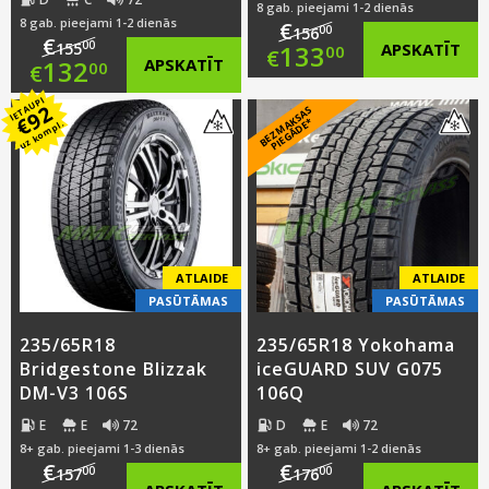
8 gab. pieejami 1-2 dienās
8 gab. pieejami 1-2 dienās
€
00
156
€
Original
00
133
APSKATĪT
155
00
€
Original
132
APSKATĪT
00
€
price
Current
IETAUPI
price
Current
92
B
E
Z
M
A
S
A
S
PI
E
G
Ā
D
E
€
K
*
uz kompl.
was:
price
was:
price
€156.00.
is:
€155.00.
is:
€133.00.
€132.00.
ATLAIDE
ATLAIDE
PASŪTĀMAS
PASŪTĀMAS
235/65R18
235/65R18 Yokohama
Bridgestone Blizzak
iceGUARD SUV G075
DM-V3 106S
106Q
E
E
72
D
E
72
8+ gab. pieejami 1-3 dienās
8+ gab. pieejami 1-2 dienās
€
€
00
00
157
176