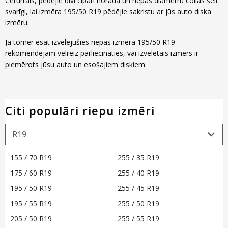
Ceturtais, pēdējie divi cipari norāda un riepas diametru collās šeit
svarīgi, lai izmēra 195/50 R19 pēdējie sakristu ar jūs auto diska
izmēru.
Ja tomēr esat izvēlējušies riepas izmērā 195/50 R19
rekomendējam vēlreiz pārliecināties, vai izvēlētais izmērs ir
piemērots jūsu auto un esošajiem diskiem.
Citi populāri riepu izmēri
155 / 70 R19
255 / 35 R19
175 / 60 R19
255 / 40 R19
195 / 50 R19
255 / 45 R19
195 / 55 R19
255 / 50 R19
205 / 50 R19
255 / 55 R19