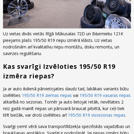
Uz vietas divās vietās Rīgā Mūkusalas 72D un Biķernieku 121K
pieejams plašs 195/50 R19 riepu izmērā klāsts. Uz vietas
nodrošinām arī kvalitatīvu riepu montāžu, disku remontu, un
savirzes regulēšanu.
Kas svarīgi Izvēloties 195/50 R19
izmēra riepas?
Ja ar auto ikdienā pārvietojaties daudz tad, labākais variants būtu
izvēlēties
195/50 R19 ziemas riepas
vai
195/50 R19 vasaras riepas
atkarībā no sezonas. Tomēr ja auto lietojat retāk, nevēlaties 2
reiz gadā mainīt riepas un pārsvarā braucat pilsētā, kur ceļi tiek
tīrīt biežāk, var droši izvēlēties arī
195/50 R19 vissezonas riepas
.
Svarīgi ņemt vērā sava transportlīdzekļa specifiskās vajadzības un
braukšanas apstākļus. Svarīgi ir nodrošināt, lai riepas izmērs būtu