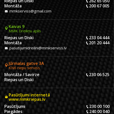
Riepas un Diski
262 65 050
Montāža
200 67 005
mmkserviss@gmail.com
Kaivas 9
MMK Dreiliņu aplis
Riepas un Diski
233 04 444
Montāža
201 20 444
pasutijumidreilini@mmkserviss.lv
Jūrmalas gatve 3A
KN6 riepu serviss
Montāža / Savirze
230 06 525
Riepas un Diski
Pasūtījumi internetā
www.mmkriepas.lv
Pasūtījumi
230 00 100
Piegādes
240 00 040