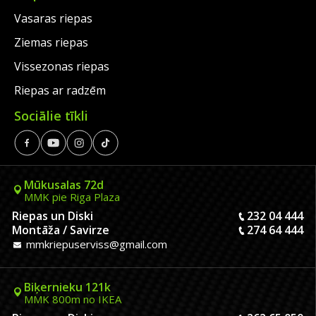
Vasaras riepas
Ziemas riepas
Vissezonas riepas
Riepas ar radzēm
Sociālie tīkli
Mūkusalas 72d
MMK pie Riga Plaza
Riepas un Diski
232 04 444
Montāža / Savirze
274 64 444
mmkriepuserviss@gmail.com
Biķernieku 121k
MMK 800m no IKEA