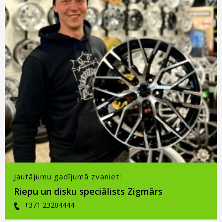
Jautājumu gadījumā zvaniet:
Riepu un disku speciālists Zigmārs
+371 23204444