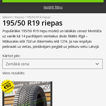
Riepu zīmoli
Par mums
Notīrīt filtru
Riepu un disku tirdzniecība
Jaunumi
MMK Riepas
Kontakti
Sākums
/
Riepas
/ 195/50 R19 riepas
Savirzes regulēšana
195/50 R19 riepas
Riepu apzīmējumi
Atsauksmes
Kondicionieru uzpilde
Populārākie 195/50 R19 riepu modeļi un labākās cenas! Montāža
Riepu kalkulators
uz vairāk kā 14 pacēlājiem vienlaikus divās filiālēs Rīgā –
Foto
Mūkusalas ielā 72d un Biķernieku ielā 121k. Ja nav iespējas
TPMS sensoru programmēšana
Biežāk uzdotie jautājumi
piebraukt uz vietas, piedāvājam piegādi uz jebkuru vietu Latvijā.
Riepu glabāšana
Kārtot pēc:
Riepu piegāde
Viens rezultāts
Riepas uz nomaksu
IETAUPI
92
€
uz kompl.