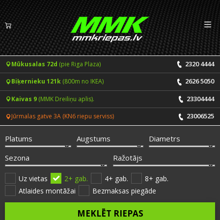
Izv
LV
EN
2320 4444
Mūkusalas 72d
(pie Riga Plaza)
Riepas
2626 5050
Biķernieku 121k
(800m no IKEA)
Vasaras riepas
Diski
23304444
Kaivas 9
(MMK Dreiliņu aplis).
Ziemas riepas
23006525
Jūrmalas gatve 3A (KN6 riepu serviss)
Pakalpojumi
Vissezonas riepas
Platums
Augstums
Diametrs
CENRĀDIS
ONLINE PIERAKSTS 24/7
Sezona
Ražotājs
Riepu montāža un balansēšana
Vakances
Uz vietas
2+ gab.
4+ gab.
8+ gab.
Atlaides montāžai
Bezmaksas piegāde
Disku remonts
Noderīgi
MEKLĒT RIEPAS
Riepu remonts