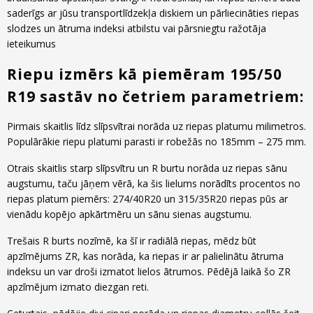
saderīgs ar jūsu transportlīdzekļa diskiem un pārliecināties riepas
slodzes un ātruma indeksi atbilstu vai pārsniegtu ražotāja
ieteikumus
Riepu izmērs kā piemēram 195/50
R19 sastāv no četriem parametriem:
Pirmais skaitlis līdz slīpsvītrai norāda uz riepas platumu milimetros.
Populārākie riepu platumi parasti ir robežās no 185mm – 275 mm.
Otrais skaitlis starp slīpsvītru un R burtu norāda uz riepas sānu
augstumu, taču jāņem vērā, ka šis lielums norādīts procentos no
riepas platum piemērs: 274/40R20 un 315/35R20 riepas pūs ar
vienādu kopējo apkārtmēru un sānu sienas augstumu.
Trešais R burts nozīmē, ka šī ir radiālā riepas, mēdz būt
apzīmējums ZR, kas norāda, ka riepas ir ar palielinātu ātruma
indeksu un var droši izmatot lielos ātrumos. Pēdējā laikā šo ZR
apzīmējum izmato diezgan reti.