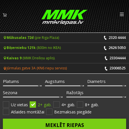
Izv
LV
EN
2320 4444
Mūkusalas 72d
(pie Riga Plaza)
Riepas
2626 5050
Biķernieku 121k
(800m no IKEA)
Vasaras riepas
Diski
23304444
Kaivas 9
(MMK Dreiliņu aplis).
Ziemas riepas
23006525
Jūrmalas gatve 3A (KN6 riepu serviss)
Pakalpojumi
Vissezonas riepas
Platums
Augstums
Diametrs
CENRĀDIS
ONLINE PIERAKSTS 24/7
Sezona
Ražotājs
Riepu montāža un balansēšana
Vakances
Uz vietas
2+ gab.
4+ gab.
8+ gab.
Atlaides montāžai
Bezmaksas piegāde
Disku remonts
Noderīgi
MEKLĒT RIEPAS
Riepu remonts