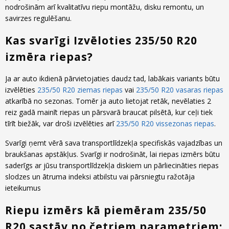
nodrošinām arī kvalitatīvu riepu montāžu, disku remontu, un
savirzes regulēšanu.
Kas svarīgi Izvēloties 235/50 R20
izmēra riepas?
Ja ar auto ikdienā pārvietojaties daudz tad, labākais variants būtu
izvēlēties
235/50 R20 ziemas riepas
vai
235/50 R20 vasaras riepas
atkarībā no sezonas. Tomēr ja auto lietojat retāk, nevēlaties 2
reiz gadā mainīt riepas un pārsvarā braucat pilsētā, kur ceļi tiek
tīrīt biežāk, var droši izvēlēties arī
235/50 R20 vissezonas riepas
.
Svarīgi ņemt vērā sava transportlīdzekļa specifiskās vajadzības un
braukšanas apstākļus. Svarīgi ir nodrošināt, lai riepas izmērs būtu
saderīgs ar jūsu transportlīdzekļa diskiem un pārliecināties riepas
slodzes un ātruma indeksi atbilstu vai pārsniegtu ražotāja
ieteikumus
Riepu izmērs kā piemēram 235/50
R20 sastāv no četriem parametriem: