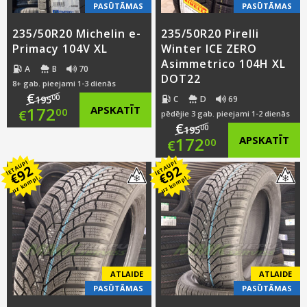
PASŪTĀMAS
PASŪTĀMAS
235/50R20 Michelin e-
235/50R20 Pirelli
Primacy 104V XL
Winter ICE ZERO
Asimmetrico 104H XL
A
B
70
DOT22
8+ gab. pieejami 1-3 dienās
€
00
C
D
69
195
Original
172
APSKATĪT
00
€
pēdējie 3 gab. pieejami 1-2 dienās
€
00
195
price
Current
Original
172
APSKATĪT
00
€
was:
price
IETAUPI
IETAUPI
price
Current
92
92
€
€
uz kompl.
uz kompl.
€195.00.
is:
was:
price
€172.00.
€195.00.
is:
€172.00.
ATLAIDE
ATLAIDE
PASŪTĀMAS
PASŪTĀMAS