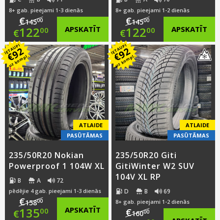
8+ gab. pieejami 1-3 dienās
8+ gab. pieejami 1-2 dienās
€
€
00
00
145
145
Original
Original
122
APSKATĪT
122
APSKATĪT
00
00
€
€
IETAUPI
IETAUPI
price
Current
price
Current
92
92
€
€
uz kompl.
uz kompl.
was:
price
was:
price
€145.00.
is:
€145.00.
is:
€122.00.
€122.00.
ATLAIDE
ATLAIDE
PASŪTĀMAS
PASŪTĀMAS
235/50R20 Nokian
235/50R20 Giti
Powerproof 1 104W XL
GitiWinter W2 SUV
104V XL RP
B
A
72
D
B
69
pēdējie 4 gab. pieejami 1-3 dienās
€
00
158
8+ gab. pieejami 1-2 dienās
Original
135
APSKATĪT
€
00
€
00
160