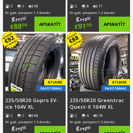
C
C
68
C
B
71
8+ gab. pieejami 1-3 dienās
8+ gab. pieejami 1-2 dienās
€
€
00
00
111
114
Original
Original
88
APSKATĪT
91
APSKATĪT
00
00
€
€
IETAUPI
IETAUPI
price
Current
price
Current
92
88
€
€
uz kompl.
uz kompl.
was:
price
was:
price
€111.00.
is:
€114.00.
is:
€88.00.
€91.00.
ATLAIDE
ATLAIDE
PASŪTĀMAS
PASŪTĀMAS
235/50R20 Gopro EV-
235/50R20 Greentrac
ice 104V XL
Quest-X 104W XL
C
C
68
C
A
70
8+ gab. pieejami 1-3 dienās
8+ gab. pieejami 1-3 dienās
€
€
00
00
115
116