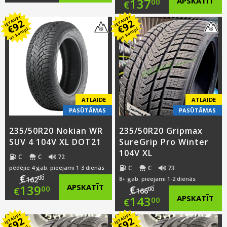
Original
137
APSKATĪT
00
€
price
Current
IETAUPI
IETAUPI
price
Current
92
92
was:
price
€
€
uz kompl.
uz kompl.
was:
price
€158.00.
is:
€160.00.
is:
€135.00.
€137.00.
ATLAIDE
ATLAIDE
PASŪTĀMAS
PASŪTĀMAS
235/50R20 Nokian WR
235/50R20 Gripmax
SUV 4 104V XL DOT21
SureGrip Pro Winter
104V XL
C
C
72
C
C
73
pēdējie 4 gab. pieejami 1-3 dienās
€
00
162
8+ gab. pieejami 1-2 dienās
Original
139
APSKATĪT
€
00
€
00
166
Original
143
APSKATĪT
00
€
price
Current
IETAUPI
IETAUPI
price
Current
92
92