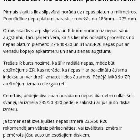
Pirmais skaitlis līdz slīpsvītrai norāda uz riepas platumu milimetros.
Populārākie riepu platumi parasti ir robežās no 185mm – 275 mm.
Otrais skaitlis starp slīpsvītru un R burtu norāda uz riepas sānu
augstumu, taču jāņem vērā, ka šis lielums norādīts procentos no
riepas platum piemērs: 274/40R20 un 315/35R20 riepas pūs ar
vienādu kopējo apkārtmēru un sānu sienas augstumu.
Trešais R burts nozīmē, ka šī ir radiālā riepas, mēdz būt
apzīmējums ZR, kas norāda, ka riepas ir ar palielinātu ātruma
indeksu un var droši izmatot lielos ātrumos. Pēdējā laikā šo ZR
apzīmējum izmato diezgan reti.
Ceturtais, pēdējie divi cipari norāda un riepas diametru collās šeit
svarīgi, lai izmēra 235/50 R20 pēdējie sakristu ar jūs auto diska
izmēru.
Ja tomēr esat izvēlējušies riepas izmērā 235/50 R20
rekomendējam vēlreiz pārliecināties, vai izvēlētais izmērs ir
piemērots jūsu auto un esošajiem diskiem.