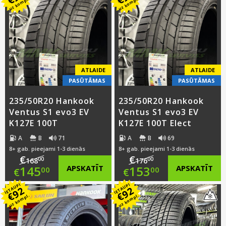
was:
price
€
€
uz kompl.
uz kompl.
was:
price
€162.00.
is:
€166.00.
is:
€139.00.
€143.00.
ATLAIDE
ATLAIDE
PASŪTĀMAS
PASŪTĀMAS
235/50R20 Hankook
235/50R20 Hankook
Ventus S1 evo3 EV
Ventus S1 evo3 EV
K127E 100T
K127E 100T Elect
A
B
71
A
B
69
8+ gab. pieejami 1-3 dienās
8+ gab. pieejami 1-3 dienās
€
€
00
00
168
176
Original
Original
145
APSKATĪT
153
APSKATĪT
00
00
€
€
IETAUPI
IETAUPI
price
Current
price
Current
92
92
€
€
uz kompl.
uz kompl.
was:
price
was:
price