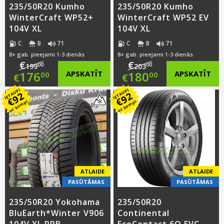
235/50R20 Kumho
235/50R20 Kumho
WinterCraft WP52+
WinterCraft WP52 EV
104V XL
104V XL
C
B
71
C
B
71
8+ gab. pieejami 1-3 dienās
8+ gab. pieejami 1-3 dienās
€
€
00
00
199
203
Original
Original
176
APSKATĪT
180
APSKATĪT
00
00
€
€
IETAUPI
IETAUPI
price
Current
price
Current
92
92
€
€
uz kompl.
uz kompl.
was:
price
was:
price
€199.00.
is:
€203.00.
is:
€176.00.
€180.00.
ATLAIDE
ATLAIDE
PASŪTĀMAS
PASŪTĀMAS
235/50R20 Yokohama
235/50R20
BluEarth*Winter V906
Continental
104V XL RPB
EcoContact 6Q EVC