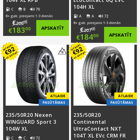
104H XL
C
B
70
A
A
72
8+ gab. pieejami 1-3 dienās
€
00
206
8+ gab. pieejami 1-3 dienās
Original
183
APSKATĪT
€
00
€
00
207
Original
184
APSKATĪT
00
€
price
Current
IETAUPI
IETAUPI
price
Current
92
92
was:
price
€
€
uz kompl.
uz kompl.
was:
price
€206.00.
is:
€207.00.
is:
€183.00.
€184.00.
ATLAIDE
ATLAIDE
PASŪTĀMAS
PASŪTĀMAS
235/50R20 Nexen
235/50R20
WINGUARD Sport 3
Continental
104W XL
UltraContact NXT
104T XL EVc CRM FR
C
C
72