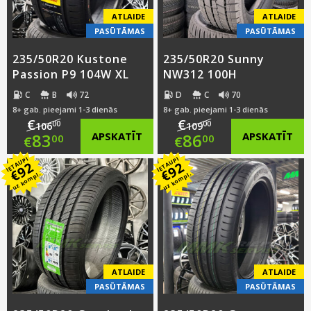
ATLAIDE
ATLAIDE
PASŪTĀMAS
PASŪTĀMAS
235/50R20 Kustone
235/50R20 Sunny
Passion P9 104W XL
NW312 100H
C
B
72
D
C
70
8+ gab. pieejami 1-3 dienās
8+ gab. pieejami 1-3 dienās
€
€
00
00
106
109
Original
Original
83
APSKATĪT
86
APSKATĪT
00
00
€
€
IETAUPI
IETAUPI
price
Current
price
Current
92
92
€
€
uz kompl.
uz kompl.
was:
price
was:
price
€106.00.
is:
€109.00.
is:
€83.00.
€86.00.
ATLAIDE
ATLAIDE
PASŪTĀMAS
PASŪTĀMAS