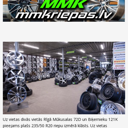
Uz vietas divās vietās Rīgā Mūkusalas 72D un Biķernieku 121K
pieejams plašs 235/50 R20 riepu izmērā klāsts. Uz vietas