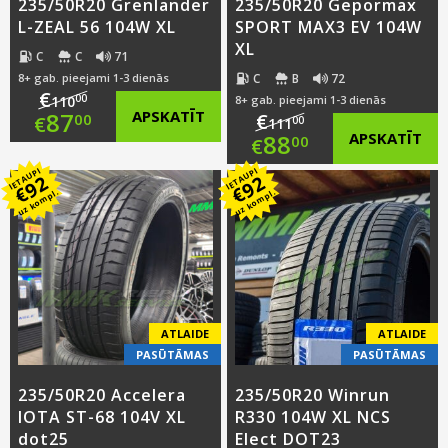
235/50R20 Grenlander
235/50R20 Gepormax
L-ZEAL 56 104W XL
SPORT MAX3 EV 104W
XL
C
C
71
C
B
72
8+ gab. pieejami 1-3 dienās
€
00
110
8+ gab. pieejami 1-3 dienās
Original
87
APSKATĪT
€
00
€
00
111
Original
88
APSKATĪT
00
€
price
Current
IETAUPI
IETAUPI
price
Current
92
92
was:
price
€
€
uz kompl.
uz kompl.
was:
price
€110.00.
is:
€111.00.
is:
€87.00.
€88.00.
ATLAIDE
ATLAIDE
PASŪTĀMAS
PASŪTĀMAS
235/50R20 Accelera
235/50R20 Winrun
IOTA ST-68 104V XL
R330 104W XL NCS
dot25
Elect DOT23