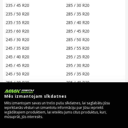
235 / 45 R20
285 / 30 R20
235 / 50 R20
285 / 35 R20
235 / 55 R20
285 / 40 R20
235 / 60 R20
285 / 45 R20
245 / 30 R20
285 / 50 R20
245 / 35 R20
285 / 55 R20
245 / 40 R20
295 / 25 R20
245 / 45 R20
295 / 30 R20
245 / 50 R20
295 / 35 R20
255 / 30 R20
295 / 40 R20
255 / 35 R20
295 / 45 R20
Mēs izmantojam sīkdatnes
255 / 40 R20
295 / 55 R20
Mēs izmantojam savas un trešo pušu sīkdatnes, lai saglabātu Jūsu
iepirkšanās vēsturi un izmantotu informāciju par Jūsu iepriekš
255 / 45 R20
295 / 65 R20
iegādātajiem produktiem, lai ieteiktu Jums citus produktus, kuri,
255 / 50 R20
305 / 30 R20
mūsuprāt, Jūs interesēs.
255 / 55 R20
305 / 35 R20