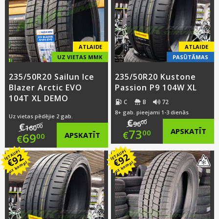
ATLAIDE
ATLAIDE
UZ VIETAS MMK
PASŪTĀMAS
235/50R20 Sailun Ice
235/50R20 Kustone
Blazer Arctic EVO
Passion P9 104W XL
104T XL DEMO
C
B
72
8+ gab. pieejami 1-3 dienās
Uz vietas pēdējie 2 gab.
€
00
96
€
00
160
Original
73
APSKATĪT
00
€
Original
69
APSKATĪT
00
€
price
Current
IETAUPI
IETAUPI
price
Current
92
92
€
€
uz kompl.
uz kompl.
was:
price
was:
price
€96.00.
is:
€160.00.
is:
€73.00.
€69.00.