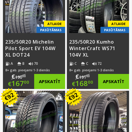
€168.00.
is:
€176.00.
is:
€145.00.
€153.00.
ATLAIDE
ATLAIDE
PASŪTĀMAS
PASŪTĀMAS
235/50R20 Michelin
235/50R20 Kumho
Pilot Sport EV 104W
WinterCraft WS71
XL DOT24
104V XL
A
B
70
C
C
72
8+ gab. pieejami 1-3 dienās
8+ gab. pieejami 1-3 dienās
€
€
00
00
190
191
Original
Original
167
APSKATĪT
168
APSKATĪT
00
00
€
€
IETAUPI
IETAUPI
price
Current
price
Current
92
92
€
€
uz kompl.
uz kompl.
was:
price
was:
price
€190.00.
is:
€191.00.
is:
€167.00.
€168.00.