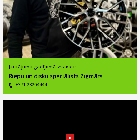
Jautājumu gadījumā zvaniet:
Riepu un disku speciālists Zigmārs
+371 23204444