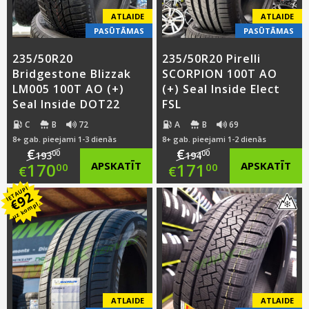
ATLAIDE
ATLAIDE
PASŪTĀMAS
PASŪTĀMAS
235/50R20
235/50R20 Pirelli
Bridgestone Blizzak
SCORPION 100T AO
LM005 100T AO (+)
(+) Seal Inside Elect
Seal Inside DOT22
FSL
C
B
72
A
B
69
8+ gab. pieejami 1-3 dienās
8+ gab. pieejami 1-2 dienās
€
€
00
00
193
194
Original
Original
170
APSKATĪT
171
APSKATĪT
00
00
€
€
IETAUPI
price
Current
price
Current
92
€
uz kompl.
was:
price
was:
price
€193.00.
is:
€194.00.
is:
€170.00.
€171.00.
ATLAIDE
ATLAIDE