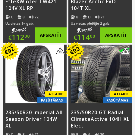
EffeXWinter TW421
Blazer Arctic EVO
104V XL RP
104T XL
C
B
72
B
D
71
Uz vietas 8+ gab.
Uz vietas pēdējie 2 gab.
€
€
00
00
139
151
Original
Original
112
APSKATĪT
114
APSKATĪT
00
00
€
€
IETAUPI
IETAUPI
price
Current
price
Current
92
92
€
€
uz kompl.
uz kompl.
was:
price
was:
price
€139.00.
is:
€151.00.
is:
€112.00.
€114.00.
ATLAIDE
ATLAIDE
PASŪTĀMAS
PASŪTĀMAS
235/50R20 Imperial All
235/50R20 GT Radial
Season Driver 104W
ClimateActive 104H XL
XL
Elect
C
B
71
B
A
70