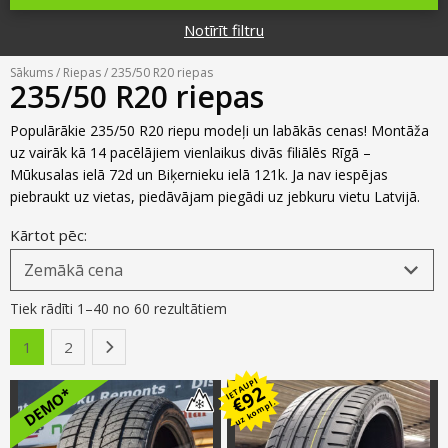
Riepu zīmoli
Par mums
Notīrīt filtru
Riepu un disku tirdzniecība
Jaunumi
MMK Riepas
Kontakti
Sākums
/
Riepas
/ 235/50 R20 riepas
Savirzes regulēšana
235/50 R20 riepas
Riepu apzīmējumi
Atsauksmes
Kondicionieru uzpilde
Populārākie 235/50 R20 riepu modeļi un labākās cenas! Montāža
Riepu kalkulators
uz vairāk kā 14 pacēlājiem vienlaikus divās filiālēs Rīgā –
Foto
Mūkusalas ielā 72d un Biķernieku ielā 121k. Ja nav iespējas
TPMS sensoru programmēšana
Biežāk uzdotie jautājumi
piebraukt uz vietas, piedāvājam piegādi uz jebkuru vietu Latvijā.
Riepu glabāšana
Kārtot pēc:
Riepu piegāde
Tiek rādīti 1–40 no 60 rezultātiem
Riepas uz nomaksu
1
2
›
IETAUPI
92
DEMO*
€
uz kompl.