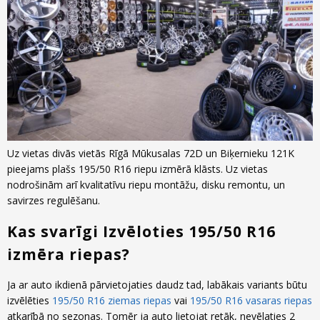
Uz vietas divās vietās Rīgā Mūkusalas 72D un Biķernieku 121K
pieejams plašs 195/50 R16 riepu izmērā klāsts. Uz vietas
nodrošinām arī kvalitatīvu riepu montāžu, disku remontu, un
savirzes regulēšanu.
Kas svarīgi Izvēloties 195/50 R16
izmēra riepas?
Ja ar auto ikdienā pārvietojaties daudz tad, labākais variants būtu
izvēlēties
195/50 R16 ziemas riepas
vai
195/50 R16 vasaras riepas
atkarībā no sezonas. Tomēr ja auto lietojat retāk, nevēlaties 2