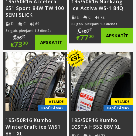
195/50R16 Accelera
195/50R16 Nankang
651 Sport 84W TWI100
Ice Activa WS-1 84Q
SEMI SLICK
E
C
72
D
C
69
8+ gab. pieejami 1-3 dienās
€
00
8+ gab. pieejami 1-3 dienās
100
Original
77
APSKATĪT
€
00
€
00
96
Original
73
APSKATĪT
00
€
price
Current
IETAUPI
price
Current
92
was:
price
€
uz kompl.
was:
price
€100.00.
is:
€96.00.
is:
€77.00.
€73.00.
ATLAIDE
ATLAIDE
PASŪTĀMAS
PASŪTĀMAS
195/50R16 Kumho
195/50R16 Kumho
WinterCraft ice Wi51
ECSTA HS52 88V XL
88T XL
C
A
72