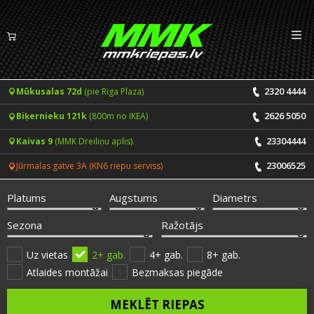
Izv
LV
EN
2320 4444
Mūkusalas 72d
(pie Riga Plaza)
Riepas
2626 5050
Biķernieku 121k
(800m no IKEA)
Vasaras riepas
Diski
23304444
Kaivas 9
(MMK Dreiliņu aplis).
Ziemas riepas
23006525
Jūrmalas gatve 3A (KN6 riepu serviss)
Pakalpojumi
Vissezonas riepas
Platums
Augstums
Diametrs
CENRĀDIS
ONLINE PIERAKSTS 24/7
Sezona
Ražotājs
Riepu montāža un balansēšana
Vakances
Uz vietas
2+ gab.
4+ gab.
8+ gab.
Atlaides montāžai
Bezmaksas piegāde
Disku remonts
Noderīgi
MEKLĒT RIEPAS
Riepu remonts