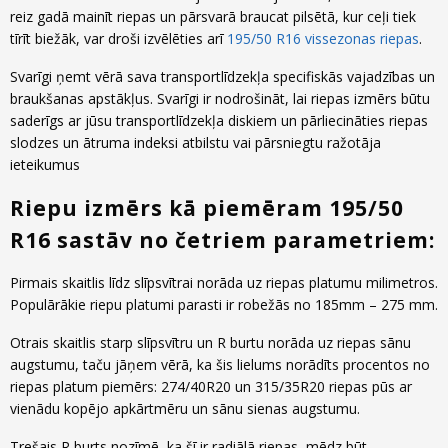
reiz gadā mainīt riepas un pārsvarā braucat pilsētā, kur ceļi tiek
tīrīt biežāk, var droši izvēlēties arī
195/50 R16 vissezonas riepas
.
Svarīgi ņemt vērā sava transportlīdzekļa specifiskās vajadzības un
braukšanas apstākļus. Svarīgi ir nodrošināt, lai riepas izmērs būtu
saderīgs ar jūsu transportlīdzekļa diskiem un pārliecināties riepas
slodzes un ātruma indeksi atbilstu vai pārsniegtu ražotāja
ieteikumus
Riepu izmērs kā piemēram 195/50
R16 sastāv no četriem parametriem:
Pirmais skaitlis līdz slīpsvītrai norāda uz riepas platumu milimetros.
Populārākie riepu platumi parasti ir robežās no 185mm – 275 mm.
Otrais skaitlis starp slīpsvītru un R burtu norāda uz riepas sānu
augstumu, taču jāņem vērā, ka šis lielums norādīts procentos no
riepas platum piemērs: 274/40R20 un 315/35R20 riepas pūs ar
vienādu kopējo apkārtmēru un sānu sienas augstumu.
Trešais R burts nozīmē, ka šī ir radiālā riepas, mēdz būt