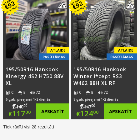
IETAUPI
IETAUPI
price
Current
price
Current
92
92
€
€
uz kompl.
uz kompl.
was:
price
was:
price
€132.00.
is:
€136.00.
is:
€109.00.
€113.00.
ATLAIDE
ATLAIDE
PASŪTĀMAS
PASŪTĀMAS
195/50R16 Hankook
195/50R16 Hankook
Kinergy 4S2 H750 88V
Winter i*cept RS3
XL
W462 88H XL RP
C
B
72
C
B
72
6 gab. pieejami 1-2 dienās
8 gab. pieejami 1-2 dienās
€
€
00
00
140
147
Original
Original
117
APSKATĪT
124
APSKATĪT
00
00
€
€
price
Current
price
Current
Tiek rādīti visi 28 rezultāti
was:
price
was:
price