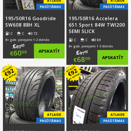
ATLAIDE
ATLAIDE
PASŪTĀMAS
PASŪTĀMAS
195/50R16 Goodride
195/50R16 Accelera
SW608 88H XL
651 Sport 84W TWI200
SEMI SLICK
C
C
72
C
C
69
8+ gab. pieejami 1-2 dienās
€
00
83
8+ gab. pieejami 1-3 dienās
Original
60
APSKATĪT
€
00
€
00
91
Original
68
APSKATĪT
00
€
price
Current
IETAUPI
IETAUPI
price
Current
92
92
was:
price
€
€
uz kompl.
uz kompl.
was:
price
€83.00.
is:
€91.00.
is:
€60.00.
€68.00.
ATLAIDE
ATLAIDE
PASŪTĀMAS
PASŪTĀMAS