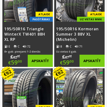
€58.00.
ATLAIDE
ATLAIDE
PASŪTĀMAS
UZ VIETAS MMK
195/50R16 Triangle
195/50R16 Kormoran
WinterX TW401 88H
Summer 3 88V XL
XL RP
(Michelin)
E
C
72
B
C
71
8+ gab. pieejami 1-2 dienās
Uz vietas 6 gab.
€
€
00
00
82
87
Original
Original
59
APSKATĪT
59
APSKATĪT
00
00
€
€
IETAUPI
IETAUPI
price
Current
price
Current
92
92
€
€
uz kompl.
uz kompl.
was:
price
was:
price
€82.00.
is:
€87.00.
is:
€59.00.
€59.00.