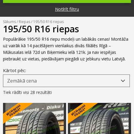
Riepu zīmoli
Par mums
Notīrīt filtru
Riepu un disku tirdzniecība
Jaunumi
MMK Riepas
Kontakti
Sākums
/
Riepas
/ 195/50 R16 riepas
Savirzes regulēšana
195/50 R16 riepas
Riepu apzīmējumi
Atsauksmes
Kondicionieru uzpilde
Populārākie 195/50 R16 riepu modeļi un labākās cenas! Montāža
Riepu kalkulators
uz vairāk kā 14 pacēlājiem vienlaikus divās filiālēs Rīgā –
Foto
Mūkusalas ielā 72d un Biķernieku ielā 121k. Ja nav iespējas
TPMS sensoru programmēšana
Biežāk uzdotie jautājumi
piebraukt uz vietas, piedāvājam piegādi uz jebkuru vietu Latvijā.
Riepu glabāšana
Kārtot pēc:
Riepu piegāde
Tiek rādīti visi 28 rezultāti
Riepas uz nomaksu
B
E
Z
M
A
S
A
S
PI
E
G
Ā
D
E
B
E
Z
M
A
S
A
S
PI
E
G
Ā
D
E
K
*
K
*