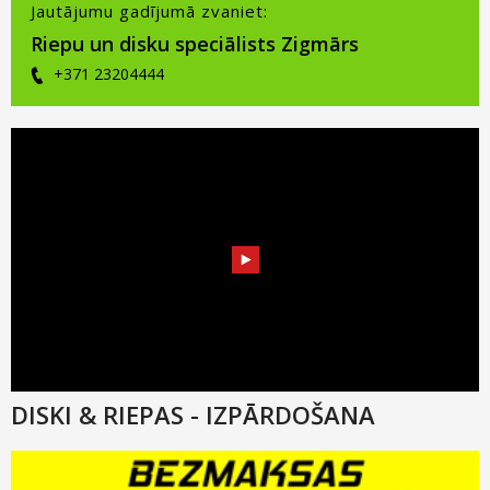
Jautājumu gadījumā zvaniet:
Riepu un disku speciālists Zigmārs
+371 23204444
DISKI & RIEPAS - IZPĀRDOŠANA