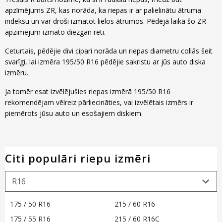
apzīmējums ZR, kas norāda, ka riepas ir ar palielinātu ātruma
indeksu un var droši izmatot lielos ātrumos. Pēdējā laikā šo ZR
apzīmējum izmato diezgan reti.
Ceturtais, pēdējie divi cipari norāda un riepas diametru collās šeit
svarīgi, lai izmēra 195/50 R16 pēdējie sakristu ar jūs auto diska
izmēru.
Ja tomēr esat izvēlējušies riepas izmērā 195/50 R16
rekomendējam vēlreiz pārliecināties, vai izvēlētais izmērs ir
piemērots jūsu auto un esošajiem diskiem.
Citi populāri riepu izmēri
175 / 50 R16
215 / 60 R16
175 / 55 R16
215 / 60 R16C