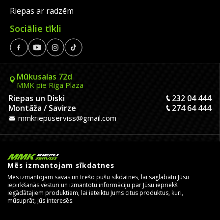
Riepas ar radzēm
Sociālie tīkli
Mūkusalas 72d
MMK pie Riga Plaza
Riepas un Diski
232 04 444
Montāža / Savirze
274 64 444
mmkriepuserviss@gmail.com
Biķernieku 121k
MMK 800m no IKEA
Mēs izmantojam sīkdatnes
Riepas un Diski
262 65 050
Mēs izmantojam savas un trešo pušu sīkdatnes, lai saglabātu Jūsu
Montāža
200 67 005
iepirkšanās vēsturi un izmantotu informāciju par Jūsu iepriekš
mmkserviss@gmail.com
iegādātajiem produktiem, lai ieteiktu Jums citus produktus, kuri,
mūsuprāt, Jūs interesēs.
Kaivas 9