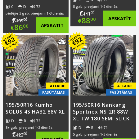
C
D
72
8 gab. pieejami 1-2 dienās
€
00
pēdējie 3 gab. pieejami 1-3 dienās
111
Original
88
APSKATĪT
€
00
€
00
109
Original
86
APSKATĪT
00
€
price
Current
IETAUPI
IETAUPI
price
Current
92
92
was:
price
€
€
uz kompl.
uz kompl.
was:
price
€111.00.
is:
€109.00.
is:
€88.00.
€86.00.
ATLAIDE
ATLAIDE
PASŪTĀMAS
PASŪTĀMAS
195/50R16 Kumho
195/50R16 Nankang
SOLUS 4S HA32 88V XL
Sportnex NS-2R 88W
XL TWI180 SEMI SLICK
D
B
72
D
B
71
8+ gab. pieejami 1-2 dienās
€
00
122
5 gab. pieejami 1-3 dienās