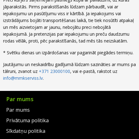
jāparakstās. Pirms parakstīšanās lūdzam pārbaudīt, vai ar
iepakojumu un pasūtījumu viss ir kārtībā. Ja iepakojums vai
izstrādājums bojāti transportēšanas laikā, tie tiek nosūtīti atpakaļ
un mēs aizvietojam ar jaunu, nebojātu preci nebojātā
iepakojumā. Ja pretenzijas par iepakojumu un preču daudzumu
rodas vēlāk, proti, pēc parakstīšanās, tad mēs tās neizskatām.
* Svētku dienas un izpārdošanas var pagarināt piegādes termiņu.
Jautājumu un neskaidrību gadījumā lūdzam sazināties ar mums pa
tālruni, zvanot uz
+371 23000100
, vai e-pastā, rakstot uz
info@mmkserviss.lv
.
Par mums
Par mums
Privātuma politika
Sīkdatņu politika