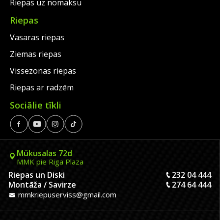
Riepas uz nomaksu
Riepas
Vasaras riepas
Ziemas riepas
Vissezonas riepas
Riepas ar radzēm
Sociālie tīkli
Mūkusalas 72d
MMK pie Riga Plaza
Riepas un Diski
232 04 444
Montāža / Savirze
274 64 444
mmkriepuserviss@gmail.com