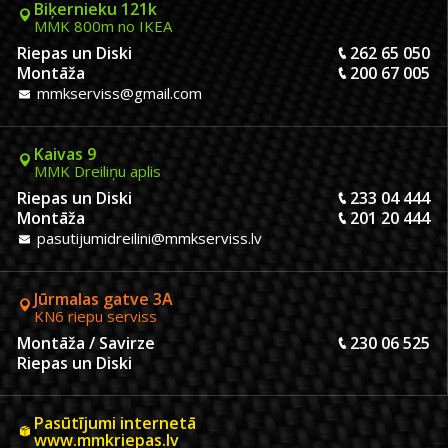
Biķernieku 121k
MMK 800m no IKEA
Riepas un Diski
262 65 050
Montāža
200 67 005
mmkserviss@gmail.com
Kaivas 9
MMK Dreiliņu aplis
Riepas un Diski
233 04 444
Montāža
201 20 444
pasutijumidreilini@mmkserviss.lv
Jūrmalas gatve 3A
KN6 riepu serviss
Montāža / Savirze
230 06 525
Riepas un Diski
Pasūtījumi internetā
www.mmkriepas.lv