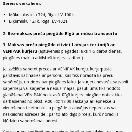
Serviss veikaliem:
Riepu zīmoli
Par mums
Riepu un disku tirdzniecība
Mūkusalas iela 72d, Rīga, LV-1004
Jaunumi
MMK Riepas
Kontakti
Biķernieku 121k, Rīga, LV-1021
Savirzes regulēšana
Riepu apzīmējumi
Atsauksmes
2. Bezmaksas preču piegāde Rīgā ar mūsu transportu
Kondicionieru uzpilde
Riepu kalkulators
3. Maksas preču piegāde citviet Latvijas teritorijā ar
Foto
VENIPAK kurjeru
(aptuvenais piegādes laiks 1-5 darba dienas,
TPMS sensoru programmēšana
Biežāk uzdotie jautājumi
piegādes maksa atbilstoši kurjera tarifam)
Riepu glabāšana
Ja izvēlēts saņemt preces ar VENIPAK kureju, kurjerpasta
pārstāvis sazināsies ar personu, kas tiks norādīta kā preču
Riepu piegāde
saņēmējs, un ziņos par piegādes laiku. Ja kurjers nevarēs sazvanīt
saņēmēju vai saņēmēja nebūs mājās, pasūtījums tiks nodots
Riepas uz nomaksu
glabāšanai VENIPAK noliktavā. Rīgā kurjera piegāde notiek tikai
darbadienās no plkst. 9.00 līdz 18.00 saskaņā ar iepriekšēju
vienošanos telefoniski. Ja piegāde aizkavējas nepareizas vai
neskaidras adreses dēļ, par to atbildīgs pircējs, kurš norādījis
kļūdainu saņemšanas adresi.
Preci kurjers saņēmējam pasniegs kopā ar pavadzīmi, uz kuras