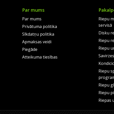
Par mums
Pakalp
Par mums
Riepu m
servisā
Privātuma politika
Disku r
Sīkdatņu politika
Riepu r
Apmaksas veidi
Riepu un
Piegāde
Savirze
Atteikuma tiesības
Kondici
Riepu s
progra
Riepu g
Riepu p
Riepas 