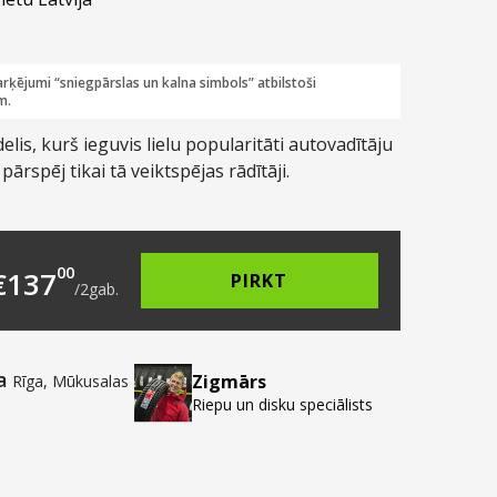
rķējumi “sniegpārslas un kalna simbols” atbilstoši
m.
lis, kurš ieguvis lielu popularitāti autovadītāju
 pārspēj tikai tā veiktspējas rādītāji.
5.00.
s: €68.50.
00
€
137
PIRKT
/
2
gab.
a
Zigmārs
Rīga, Mūkusalas
Riepu un disku speciālists