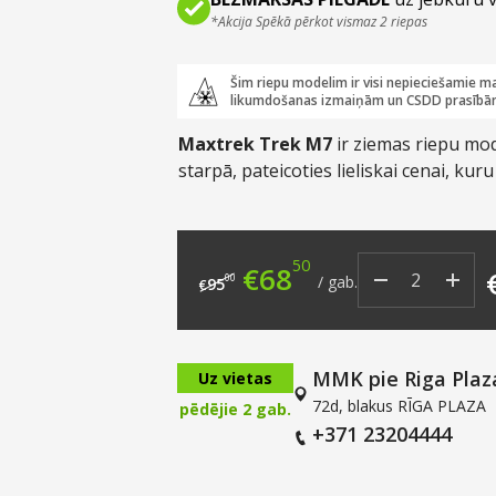
*Akcija Spēkā pērkot vismaz 2 riepas
Šim riepu modelim ir visi nepieciešamie ma
likumdošanas izmaiņām un CSDD prasībā
Maxtrek Trek M7
ir ziemas riepu mode
starpā, pateicoties lieliskai cenai, kuru
50
Original price was: €9
Current price i
€
68
00
/
gab.
95
€
MMK pie Riga Plaz
Uz vietas
72d, blakus RĪGA PLAZA
pēdējie 2 gab.
+371 23204444