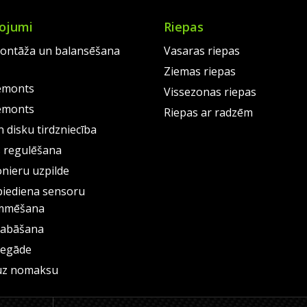
ojumi
Riepas
ontāža un balansēšana
Vasaras riepas
Ziemas riepas
emonts
Vissezonas riepas
emonts
Riepas ar radzēm
 disku tirdzniecība
s regulēšana
onieru uzpilde
piediena sensoru
mmēšana
labāšana
iegāde
uz nomaksu