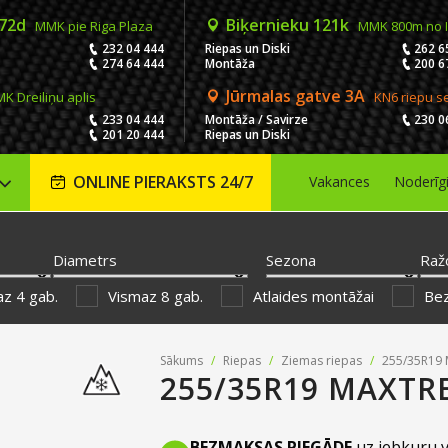
 72d
Biķernieku 121k
MMK pie Riga Plaza
MMK 800m no 
232 04 444
Riepas un Diski
262 6
274 64 444
Montāža
200 6
Jūrmalas gatve 3A
K Dreiliņu aplis
KN6 riepu s
233 04 444
Montāža / Savirze
230 0
201 20 444
Riepas un Diski
ONLINE PIERAKSTS 24/7
Vakances
Noderīg
Diametrs
Sezona
Raž
z 4 gab.
Vismaz 8 gab.
Atlaides montāžai
Be
Sākums
/
Riepas
/
Ziemas riepas
/
255/35R19 
255/35R19 MAXTRE
BEZMAKSAS PIEGĀDE
uz jebkuru v