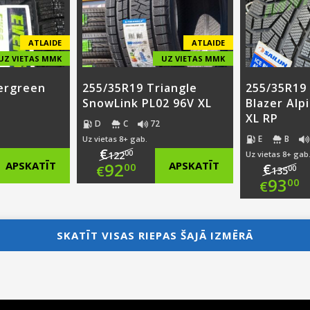
€73
ATLAIDE
ATLAIDE
UZ VIETAS MMK
UZ VIETAS MMK
ergreen
255/35R19 Triangle
255/35R19 
SnowLink PL02 96V XL
Blazer Alp
XL RP
D
C
72
E
B
Uz vietas 8+ gab.
€
00
122
Uz vietas 8+ gab
nal
Original
APSKATĪT
92
APSKATĪT
€
00
€
00
135
Ori
93
00
€
nt
price
Current
pri
Cur
was:
price
was
pri
SKATĪT VISAS RIEPAS ŠAJĀ IZMĒRĀ
00.
€122.00.
is:
€13
is:
0.
€92.00.
€93