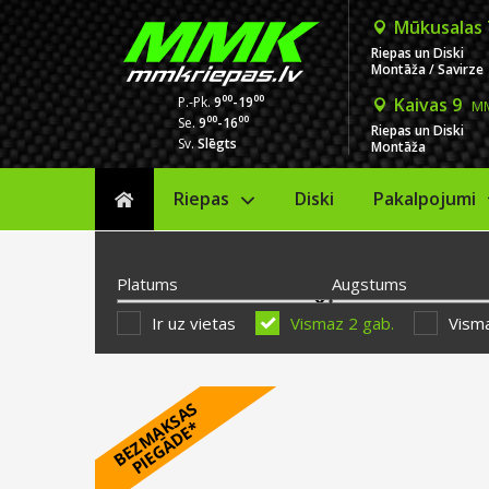
Mūkusalas
Riepas un Diski
Montāža / Savirze
00
00
P.-Pk.
9
-19
Kaivas 9
MM
00
00
Se.
9
-16
Riepas un Diski
Sv.
Slēgts
Montāža
Riepas
Diski
Sākums
Pakalpojumi
Platums
Augstums
Ir uz vietas
Vismaz 2 gab.
Visma
B
E
Z
M
A
S
A
S
P
I
E
G
Ā
D
E
K
*