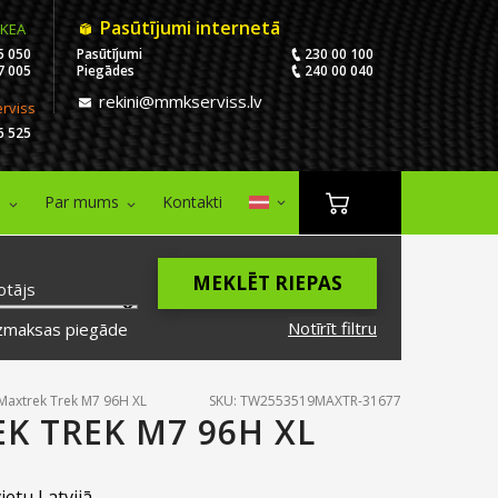
Pasūtījumi internetā
IKEA
5 050
Pasūtījumi
230 00 100
7 005
Piegādes
240 00 040
rekini@mmkserviss.lv
erviss
6 525
i
Par mums
Kontakti
MEKLĒT RIEPAS
otājs
Notīrīt filtru
zmaksas piegāde
Maxtrek Trek M7 96H XL
SKU: TW2553519MAXTR-31677
K TREK M7 96H XL
ietu Latvijā