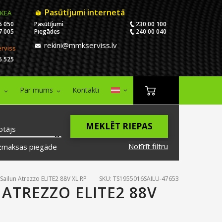
Pasūtījumi internetā
IKEA
5 050
Pasūtījumi
230 00 100
7 005
Piegādes
240 00 040
rekini@mmkserviss.lv
erviss
6 525
i
Par mums
Kontakti
MEKLĒT RIEPAS
otājs
Notīrīt filtru
zmaksas piegāde
Sailun Atrezzo ELITE2 88V XL RP
SKU: TS1955016SAILU-47653
 ATREZZO ELITE2 88V