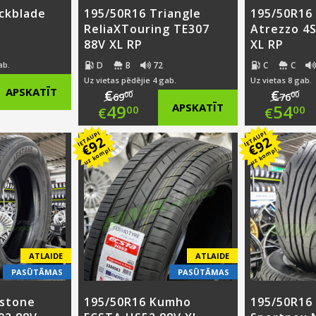
ckblade
195/50R16 Triangle
195/50R16 
ReliaXTouring TE307
Atrezzo 4
88V XL RP
XL RP
D
B
72
C
C
ab.
Uz vietas pēdējie 4 gab.
Uz vietas 8 gab.
nal
APSKATĪT
€
€
00
00
69
76
Original
Ori
49
APSKATĪT
54
00
00
€
€
nt
price
Current
pri
Cur
IETAUPI
IETAUPI
92
92
€
€
uz kompl.
uz kompl.
was:
price
was
pri
0.
€69.00.
is:
€76
is:
0.
€49.00.
€54
ATLAIDE
ATLAIDE
PASŪTĀMAS
PASŪTĀMAS
ustone
195/50R16 Kumho
195/50R16