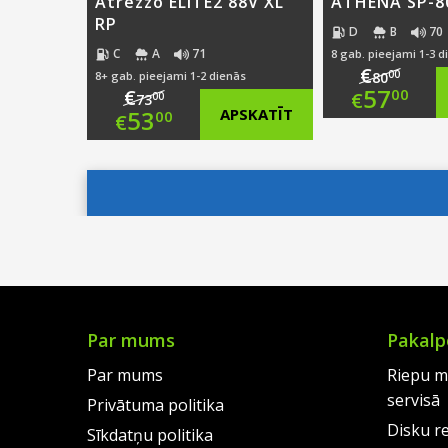
Atrezzo ELITE2 88V XL
ATHENA SP-8
RP
D
B
70
C
A
71
8 gab. pieejami 1-3 d
€
00
8+ gab. pieejami 1-2 dienās
80
Origi
57
€
00
€
00
73
Original
53
APSKATĪT
00
€
price
Curre
price
Current
was:
price
was:
price
€80.0
is:
€73.00.
is:
€57.0
€53.00.
Par mums
Pakalp
Par mums
Riepu m
servisā
Privātuma politika
Disku r
Sīkdatņu politika