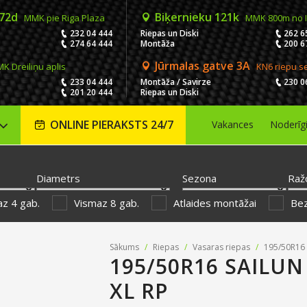
 72d
Biķernieku 121k
MMK pie Riga Plaza
MMK 800m no 
232 04 444
Riepas un Diski
262 6
274 64 444
Montāža
200 6
Jūrmalas gatve 3A
K Dreiliņu aplis
KN6 riepu s
233 04 444
Montāža / Savirze
230 0
201 20 444
Riepas un Diski
ONLINE PIERAKSTS 24/7
Vakances
Noderīg
Diametrs
Sezona
Raž
z 4 gab.
Vismaz 8 gab.
Atlaides montāžai
Be
Sākums
/
Riepas
/
Vasaras riepas
/
195/50R16 
195/50R16 SAILUN
XL RP