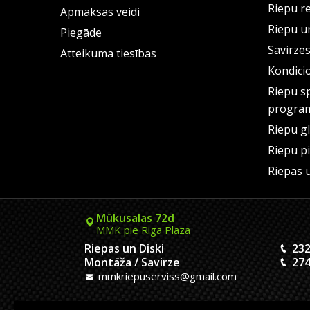
Riepu r
Apmaksas veidi
Riepu un
Piegāde
Savirze
Atteikuma tiesības
Kondici
Riepu s
progra
Riepu g
Riepu p
Riepas 
Mūkusalas 72d
MMK pie Riga Plaza
Riepas un Diski
232
Montāža / Savirze
274
mmkriepuserviss@gmail.com
Kaivas 9