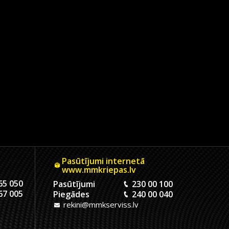
Pasūtījumi internetā
www.mmkriepas.lv
65 050
Pasūtījumi
230 00 100
67 005
Piegādes
240 00 040
rekini@mmkserviss.lv