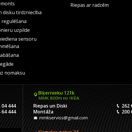
emonts
Riepas ar radzēm
 disku tirdzniecība
s regulēšana
onieru uzpilde
piediena sensoru
mmēšana
labāšana
iegāde
uz nomaksu
Biķernieku 121k
MMK 800m no IKEA
 04 444
Riepas un Diski
262 
 64 444
Montāža
200 
mmkserviss@gmail.com
Jūrmalas gatve 3A