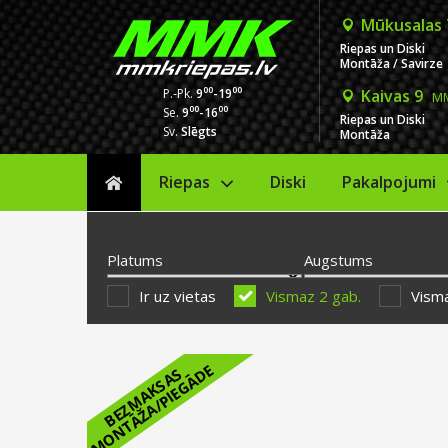
Mūkusalas
Riepas un Diski
Montāža / Savirze
00
00
P.-Pk.
9
-19
Kaivas 9
MM
00
00
Se.
9
-16
Riepas un Diski
Sv.
Slēgts
Montāža
Riepas
Diski
Sākums
Pakalpojumi
Platums
Augstums
Ir uz vietas
Vismaz 2 gab.
Visma
E
B
E
Z
M
A
K
S
A
S
M
O
N
T
Ā
Ž
A
/
P
I
E
G
Ā
D