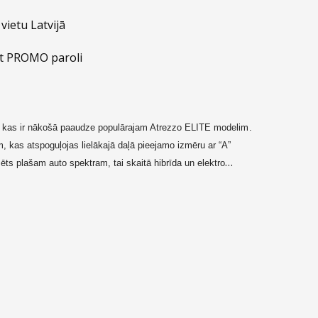
vietu Latvijā
t PROMO paroli
,
kas ir nākošā paaudze populārajam Atrezzo ELITE modelim
.
am,
kas atspoguļojas lielākajā daļā pieejamo izmēru ar “A”
ēts plašam auto spektram, tai skaitā hibrīda un elektro