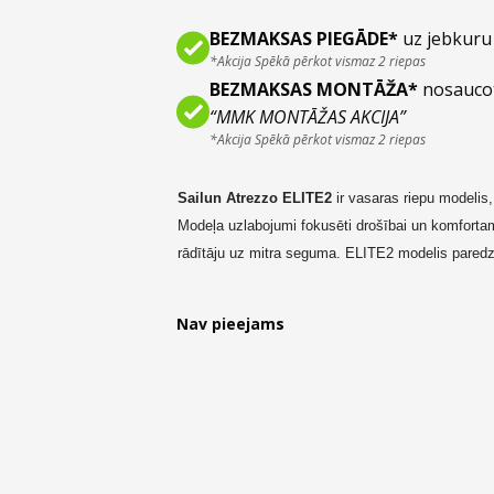
BEZMAKSAS PIEGĀDE*
uz jebkuru 
*Akcija Spēkā pērkot vismaz 2 riepas
BEZMAKSAS MONTĀŽA*
nosauco
“MMK MONTĀŽAS AKCIJA”
*Akcija Spēkā pērkot vismaz 2 riepas
Sailun Atrezzo E
LITE2
ir vasaras
riepu
modelis
Modeļa uzlabojumi fokusēti
drošībai un komfort
rādītāju uz mitra seguma. ELITE2
modelis paredz
automašīnām.
Nav pieejams