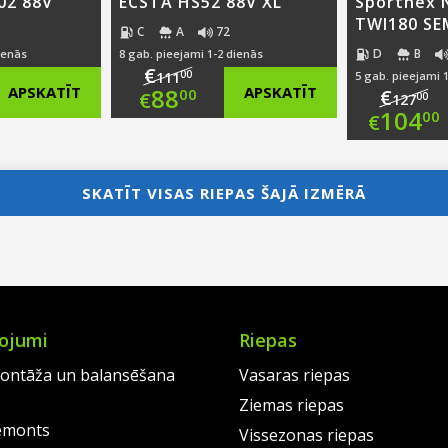
02 88V
ECSTA HS52 88V XL
Sportnex 
TWI180 SEM
C
A
72
D
B
ienās
8 gab. pieejami 1-2 dienās
€
00
111
5 gab. pieejami 
nal
Original
APSKATĪT
88
APSKATĪT
€
00
€
00
127
Ori
104
00
€
nt
price
Current
pri
Cur
was:
price
was
pri
SKATĪT VISAS RIEPAS ŠAJĀ IZMĒRĀ
0.
€111.00.
is:
€12
is:
0.
€88.00.
€10
ojumi
Riepas
ontāža un balansēšana
Vasaras riepas
Ziemas riepas
emonts
Vissezonas riepas