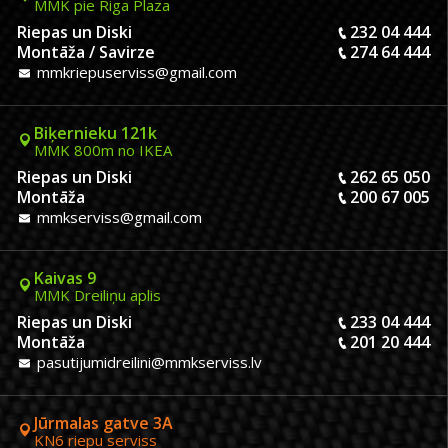
MMK pie Riga Plaza
Riepas un Diski
232 04 444
Montāža / Savirze
274 64 444
mmkriepuserviss@gmail.com
Biķernieku 121k
MMK 800m no IKEA
Riepas un Diski
262 65 050
Montāža
200 67 005
mmkserviss@gmail.com
Kaivas 9
MMK Dreiliņu aplis
Riepas un Diski
233 04 444
Montāža
201 20 444
pasutijumidreilini@mmkserviss.lv
Jūrmalas gatve 3A
KN6 riepu serviss