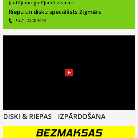
Jautājumu gadījumā zvaniet:
Riepu un disku speciālists Zigmārs
+371 23204444
DISKI & RIEPAS - IZPĀRDOŠANA