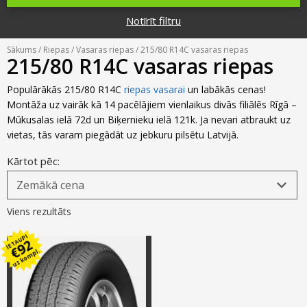
Riepu zīmoli
Par mums
Notīrīt filtru
Riepu un disku tirdzniecība
Jaunumi
MMK Riepas
Kontakti
Sākums
/
Riepas
/
Vasaras riepas
/ 215/80 R14C vasaras riepas
Savirzes regulēšana
215/80 R14C vasaras riepas
Riepu apzīmējumi
Atsauksmes
Kondicionieru uzpilde
Populārākās 215/80 R14C
riepas vasarai
un labākās cenas!
Riepu kalkulators
Montāža uz vairāk kā 14 pacēlājiem vienlaikus divās filiālēs Rīgā –
Foto
Mūkusalas ielā 72d un Biķernieku ielā 121k. Ja nevari atbraukt uz
TPMS sensoru programmēšana
Biežāk uzdotie jautājumi
vietas, tās varam piegādāt uz jebkuru pilsētu Latvijā.
Riepu glabāšana
Kārtot pēc:
Riepu piegāde
Viens rezultāts
Riepas uz nomaksu
IETAUPI
92
€
uz kompl.