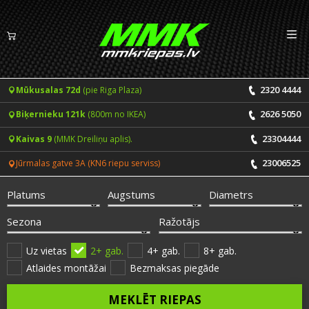
Izv
LV
EN
2320 4444
Mūkusalas 72d
(pie Riga Plaza)
Riepas
2626 5050
Biķernieku 121k
(800m no IKEA)
Vasaras riepas
Diski
23304444
Kaivas 9
(MMK Dreiliņu aplis).
Ziemas riepas
23006525
Jūrmalas gatve 3A (KN6 riepu serviss)
Pakalpojumi
Vissezonas riepas
Platums
Augstums
Diametrs
CENRĀDIS
ONLINE PIERAKSTS 24/7
Sezona
Ražotājs
Riepu montāža un balansēšana
Vakances
Uz vietas
2+ gab.
4+ gab.
8+ gab.
Atlaides montāžai
Bezmaksas piegāde
Disku remonts
Noderīgi
MEKLĒT RIEPAS
Riepu remonts