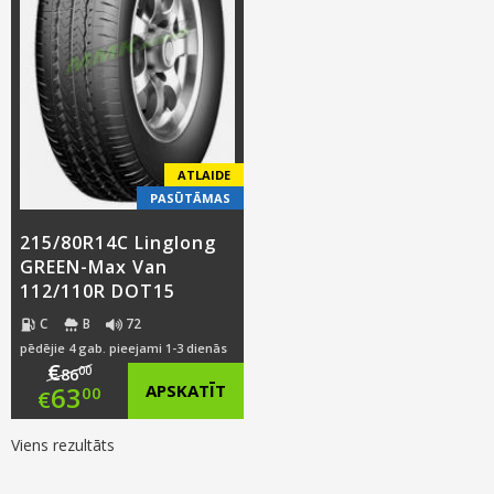
ATLAIDE
PASŪTĀMAS
215/80R14C Linglong
GREEN-Max Van
112/110R DOT15
C
B
72
pēdējie 4 gab. pieejami 1-3 dienās
€
00
86
Original
63
APSKATĪT
00
€
price
Current
Viens rezultāts
was:
price