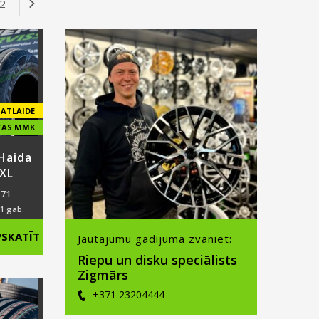
2
›
ATLAIDE
TAS MMK
Haida
XL
71
 1 gab.
nal
PSKATĪT
Jautājumu gadījumā zvaniet:
Riepu un disku speciālists
ent
Zigmārs
+371 23204444