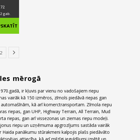
72
 2 gab.
nal
PSKATĪT
ent
2
›
00.
0.
les mērogā
70.gadā, ir kļuvis par vienu no vadošajiem riepu
mas vairāk kā 150 izmēros, zīmols piedāvā riepas gan
V automašīnām, kā arī komerctransportam. Zīmola riepu
ras riepas, gan UHP, Highway Terrain, All Terrain, Mud
rta riepas, gan arī vissezonas un ziemas riepu modeļi.
iljonus riepu un uzņēmuma apgrozījums sastāda vairāk
ar Haida panākumu stūrakmeni kalpojis plašs piedāvāto
iktspējas attiecība, kā arī milzīgi ieguldījumi izpētē un