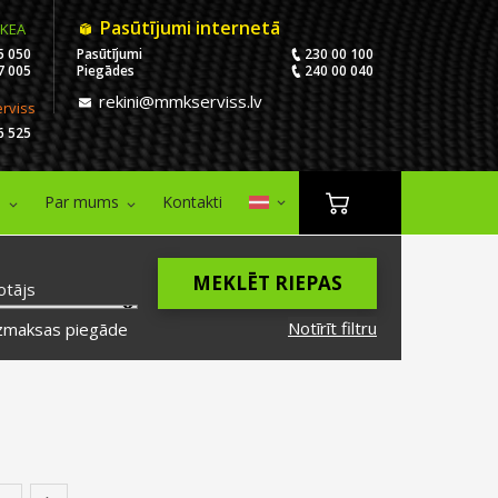
Pasūtījumi internetā
IKEA
5 050
Pasūtījumi
230 00 100
7 005
Piegādes
240 00 040
rekini@mmkserviss.lv
erviss
6 525
i
Par mums
Kontakti
MEKLĒT RIEPAS
otājs
Notīrīt filtru
zmaksas piegāde