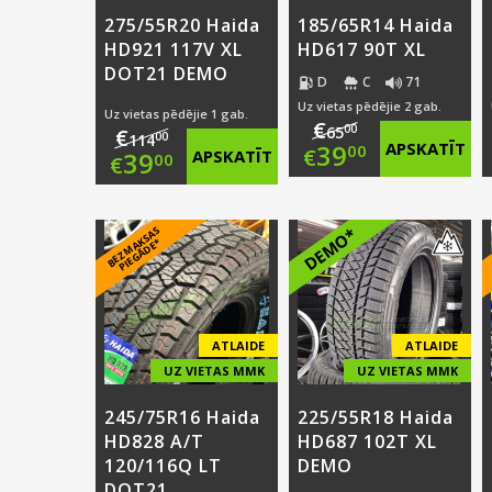
275/55R20 Haida
185/65R14 Haida
HD921 117V XL
HD617 90T XL
DOT21 DEMO
D
C
71
Uz vietas pēdējie 2 gab.
Uz vietas pēdējie 1 gab.
€
00
65
€
00
114
Original
39
APSKATĪT
00
€
Original
39
APSKATĪT
00
€
price
Current
price
Current
was:
price
B
E
Z
M
A
S
A
S
PI
E
G
Ā
D
E
DEMO*
was:
price
K
*
€65.00.
is:
€114.00.
is:
€39.00.
€39.00.
ATLAIDE
ATLAIDE
UZ VIETAS MMK
UZ VIETAS MMK
245/75R16 Haida
225/55R18 Haida
HD828 A/T
HD687 102T XL
120/116Q LT
DEMO
DOT21