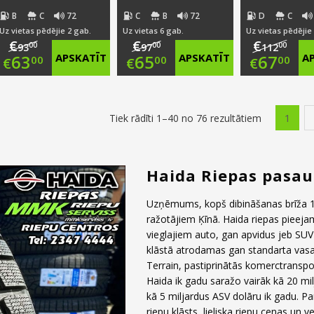
B
C
72
C
B
72
D
C
Uz vietas pēdējie 2 gab.
Uz vietas 6 gab.
Uz vietas pēdējie
€
€
€
00
00
00
93
97
112
Original
Original
Origi
63
APSKATĪT
65
APSKATĪT
67
A
00
00
00
€
€
€
price
Current
price
Current
price
Curr
was:
price
was:
price
was:
price
1
Tiek rādīti 1–40 no 76 rezultātiem
€93.00.
is:
€97.00.
is:
€112.
is:
€63.00.
€65.00.
€67.0
Haida Riepas pasau
Uzņēmums, kopš dibināšanas brīža 19
ražotājiem Ķīnā. Haida riepas pieeja
vieglajiem auto, gan apvidus jeb SU
klāstā atrodamas gan standarta vasa
Terrain, pastiprinātās komerctranspo
Haida ik gadu saražo vairāk kā 20 m
kā 5 miljardus ASV dolāru ik gadu. P
riepu klāsts, lieliska riepu cenas un ve