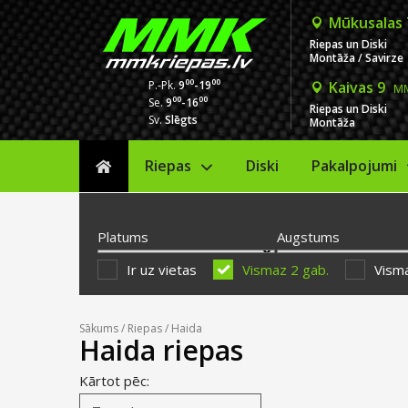
Mūkusalas
Riepas un Diski
Montāža / Savirze
00
00
P.-Pk.
9
-19
Kaivas 9
MM
00
00
Se.
9
-16
Riepas un Diski
Sv.
Slēgts
Montāža
Riepas
Diski
Sākums
Pakalpojumi
Platums
Augstums
Ir uz vietas
Vismaz 2 gab.
Visma
Sākums
/
Riepas
/ Haida
Haida riepas
Kārtot pēc: