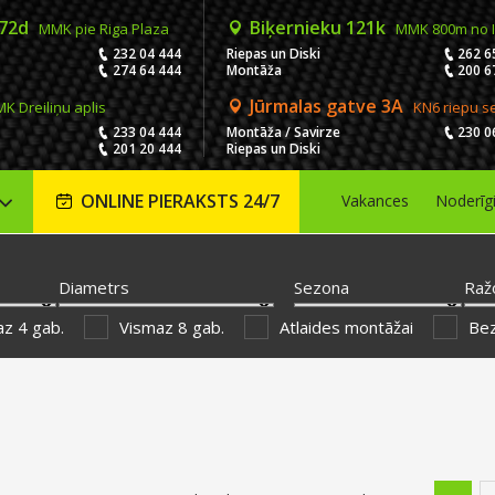
 72d
Biķernieku 121k
MMK pie Riga Plaza
MMK 800m no 
232 04 444
Riepas un Diski
262 6
274 64 444
Montāža
200 6
Jūrmalas gatve 3A
K Dreiliņu aplis
KN6 riepu s
233 04 444
Montāža / Savirze
230 0
201 20 444
Riepas un Diski
ONLINE PIERAKSTS 24/7
Vakances
Noderīg
Diametrs
Sezona
Raž
z 4 gab.
Vismaz 8 gab.
Atlaides montāžai
Be