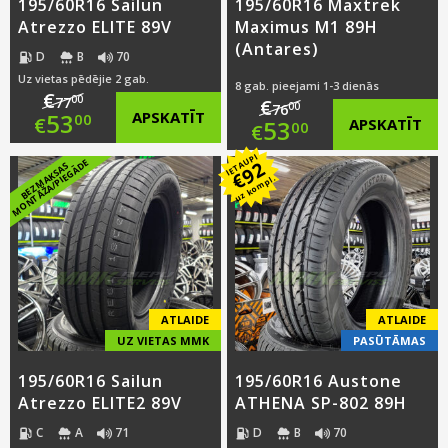
195/60R16 Sailun
195/60R16 Maxtrek
Atrezzo ELITE 89V
Maximus M1 89H
(Antares)
D
B
70
Uz vietas pēdējie 2 gab.
8 gab. pieejami 1-3 dienās
€
00
77
€
00
76
Original
53
APSKATĪT
00
€
Original
53
APSKATĪT
00
€
price
Current
IETAUPI
price
Current
E
92
B
E
Z
M
A
K
S
A
S
M
O
N
T
Ā
Ž
A
/
PI
E
G
Ā
D
€
uz kompl.
was:
price
was:
price
€77.00.
is:
€76.00.
is:
€53.00.
€53.00.
ATLAIDE
ATLAIDE
UZ VIETAS MMK
PASŪTĀMAS
195/60R16 Sailun
195/60R16 Austone
Atrezzo ELITE2 89V
ATHENA SP-802 89H
C
A
71
D
B
70