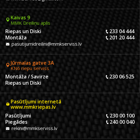
Kaivas 9
MMK Dreiliņu aplis
Riepas un Diski
233 04 444
Montāža
201 20 444
pasutijumidreilini@mmkserviss.lv
Jūrmalas gatve 3A
KN6 riepu serviss
Montāža / Savirze
230 06 525
Riepas un Diski
Pasūtījumi internetā
www.mmkriepas.lv
Pasūtījumi
230 00 100
Piegādes
240 00 040
rekini@mmkserviss.lv