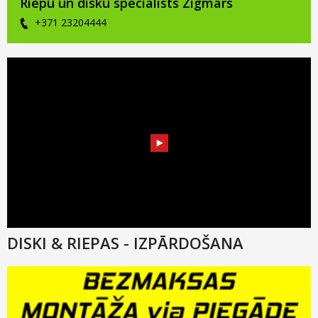
Riepu un disku speciālists Zigmārs
+371 23204444
DISKI & RIEPAS - IZPĀRDOŠANA