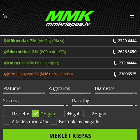
Izv
LV
EN
2320 4444
Mūkusalas 72d
(pie Riga Plaza)
Riepas
2626 5050
Biķernieku 121k
(800m no IKEA)
Vasaras riepas
Diski
23304444
Kaivas 9
(MMK Dreiliņu aplis).
Ziemas riepas
23006525
Jūrmalas gatve 3A (KN6 riepu serviss)
Pakalpojumi
Vissezonas riepas
Platums
Augstums
Diametrs
CENRĀDIS
ONLINE PIERAKSTS 24/7
Sezona
Ražotājs
Riepu montāža un balansēšana
Vakances
Uz vietas
2+ gab.
4+ gab.
8+ gab.
Atlaides montāžai
Bezmaksas piegāde
Disku remonts
Noderīgi
MEKLĒT RIEPAS
Riepu remonts