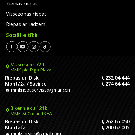
Ziemas riepas
Vissezonas riepas
Riepas ar radzēm
Sociālie tīkli
Mūkusalas 72d
MMK pie Riga Plaza
Riepas un Diski
232 04 444
Montāža / Savirze
274 64 444
mmkriepuserviss@gmail.com
Biķernieku 121k
MMK 800m no IKEA
Riepas un Diski
262 65 050
Montāža
200 67 005
mmkserviss@gmail.com