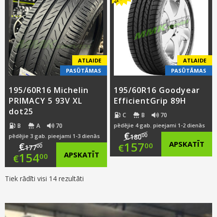
was:
price
€122.00.
is:
€124.00.
is:
€99.00.
€101.00.
ATLAIDE
ATLAIDE
PASŪTĀMAS
PASŪTĀMAS
195/60R16 Michelin
195/60R16 Goodyear
PRIMACY 5 93V XL
EfficientGrip 89H
dot25
C
B
70
B
A
70
pēdējie 4 gab. pieejami 1-2 dienās
€
00
pēdējie 3 gab. pieejami 1-3 dienās
180
Original
157
APSKATĪT
€
00
€
00
177
Original
154
APSKATĪT
00
€
price
Current
price
Current
Tiek rādīti visi 14 rezultāti
was:
price
was:
price
€180.00.
is:
€177.00.
is: