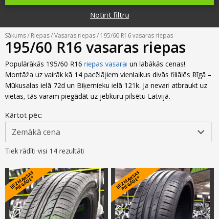
Riepu zīmoli
Par mums
Notīrīt filtru
Riepu un disku tirdzniecība
Jaunumi
MMK Riepas
Kontakti
Sākums
/
Riepas
/
Vasaras riepas
/ 195/60 R16 vasaras riepas
Savirzes regulēšana
195/60 R16 vasaras riepas
Riepu apzīmējumi
Atsauksmes
Kondicionieru uzpilde
Populārākās 195/60 R16
riepas vasarai
un labākās cenas!
Riepu kalkulators
Montāža uz vairāk kā 14 pacēlājiem vienlaikus divās filiālēs Rīgā –
Foto
Mūkusalas ielā 72d un Biķernieku ielā 121k. Ja nevari atbraukt uz
TPMS sensoru programmēšana
Biežāk uzdotie jautājumi
vietas, tās varam piegādāt uz jebkuru pilsētu Latvijā.
Riepu glabāšana
Kārtot pēc:
Riepu piegāde
Tiek rādīti visi 14 rezultāti
Riepas uz nomaksu
B
E
Z
M
A
S
A
S
PI
E
G
Ā
D
E
B
E
Z
M
A
S
A
S
PI
E
G
Ā
D
E
K
*
K
*