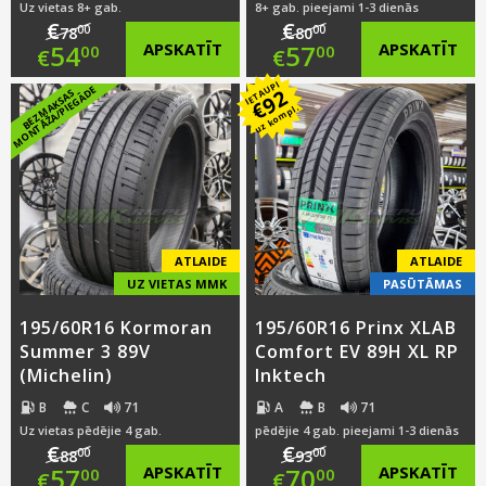
Uz vietas 8+ gab.
8+ gab. pieejami 1-3 dienās
€
€
00
00
78
80
Original
Original
54
APSKATĪT
57
APSKATĪT
00
00
€
€
IETAUPI
price
Current
price
Current
E
92
B
E
Z
M
A
K
S
A
S
M
O
N
T
Ā
Ž
A
/
PI
E
G
Ā
D
€
uz kompl.
was:
price
was:
price
€78.00.
is:
€80.00.
is:
€54.00.
€57.00.
ATLAIDE
ATLAIDE
UZ VIETAS MMK
PASŪTĀMAS
195/60R16 Kormoran
195/60R16 Prinx XLAB
Summer 3 89V
Comfort EV 89H XL RP
(Michelin)
Inktech
B
C
71
A
B
71
Uz vietas pēdējie 4 gab.
pēdējie 4 gab. pieejami 1-3 dienās
€
€
00
00
88
93
Original
Original
57
APSKATĪT
70
APSKATĪT
00
00
€
€