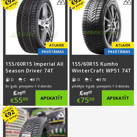
92
92
was:
price
€
€
uz kompl.
uz kompl.
was:
price
€55.00.
is:
€74.00.
is:
€41.00.
€51.00.
ATLAIDE
ATLAIDE
PASŪTĀMAS
PASŪTĀMAS
155/60R15 Imperial All
155/60R15 Kumho
Season Driver 74T
WinterCraft WP51 74T
D
C
71
D
C
70
8+ gab. pieejami 1-3 dienās
pēdējie 4 gab. pieejami 1-3 dienās
€
€
00
00
78
98
Original
Original
55
APSKATĪT
75
APSKATĪT
00
00
€
€
IETAUPI
price
Current
price
Current
92
€
uz kompl.
was:
price
was:
price
€78.00.
is:
€98.00.
is: