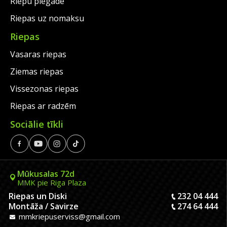
Riepu piegāde
Riepas uz nomaksu
Riepas
Vasaras riepas
Ziemas riepas
Vissezonas riepas
Riepas ar radzēm
Sociālie tīkli
Mūkusalas 72d
MMK pie Riga Plaza
Riepas un Diski
232 04 444
Montāža / Savirze
274 64 444
mmkriepuserviss@gmail.com