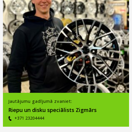
Jautājumu gadījumā zvaniet:
Riepu un disku speciālists Zigmārs
+371 23204444