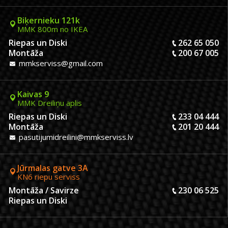
Biķernieku 121k
MMK 800m no IKEA
Riepas un Diski
262 65 050
Montāža
200 67 005
mmkserviss@gmail.com
Kaivas 9
MMK Dreiliņu aplis
Riepas un Diski
233 04 444
Montāža
201 20 444
pasutijumidreilini@mmkserviss.lv
Jūrmalas gatve 3A
KN6 riepu serviss
Montāža / Savirze
230 06 525
Riepas un Diski