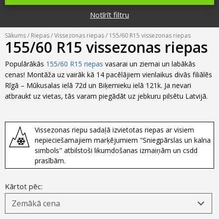
Riepu zīmoli
Par mums
Notīrīt filtru
Riepu un disku tirdzniecība
Jaunumi
MMK Riepas
Kontakti
Sākums
/
Riepas
/
Vissezonas riepas
/ 155/60 R15 vissezonas riepas
Savirzes regulēšana
155/60 R15 vissezonas riepas
Riepu apzīmējumi
Atsauksmes
Kondicionieru uzpilde
Populārākās
155/60 R15 riepas
vasarai un ziemai un labākās
Riepu kalkulators
cenas! Montāža uz vairāk kā 14 pacēlājiem vienlaikus divās filiālēs
Foto
Rīgā – Mūkusalas ielā 72d un Biķernieku ielā 121k. Ja nevari
TPMS sensoru programmēšana
Biežāk uzdotie jautājumi
atbraukt uz vietas, tās varam piegādāt uz jebkuru pilsētu Latvijā.
Riepu glabāšana
Vissezonas riepu sadaļā izvietotas riepas ar visiem
Riepu piegāde
nepieciešamajiem marķējumiem "Sniegpārslas un kalna
simbols" atbilstoši likumdošanas izmaiņām un csdd
Riepas uz nomaksu
prasībām.
Kārtot pēc: