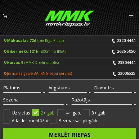
Izv
LV
EN
2320 4444
Mūkusalas 72d
(pie Riga Plaza)
Riepas
2626 5050
Biķernieku 121k
(800m no IKEA)
Vasaras riepas
Diski
23304444
Kaivas 9
(MMK Dreiliņu aplis).
Ziemas riepas
23006525
Jūrmalas gatve 3A (KN6 riepu serviss)
Pakalpojumi
Vissezonas riepas
Platums
Augstums
Diametrs
CENRĀDIS
ONLINE PIERAKSTS 24/7
Sezona
Ražotājs
Riepu montāža un balansēšana
Vakances
Uz vietas
2+ gab.
4+ gab.
8+ gab.
Atlaides montāžai
Bezmaksas piegāde
Disku remonts
Noderīgi
MEKLĒT RIEPAS
Riepu remonts