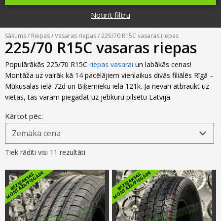
Riepu zīmoli
Par mums
Notīrīt filtru
Riepu un disku tirdzniecība
Jaunumi
MMK Riepas
Kontakti
Sākums
/
Riepas
/
Vasaras riepas
/ 225/70 R15C vasaras riepas
Savirzes regulēšana
225/70 R15C vasaras riepas
Riepu apzīmējumi
Atsauksmes
Kondicionieru uzpilde
Populārākās 225/70 R15C
riepas vasarai
un labākās cenas!
Riepu kalkulators
Montāža uz vairāk kā 14 pacēlājiem vienlaikus divās filiālēs Rīgā –
Foto
Mūkusalas ielā 72d un Biķernieku ielā 121k. Ja nevari atbraukt uz
TPMS sensoru programmēšana
Biežāk uzdotie jautājumi
vietas, tās varam piegādāt uz jebkuru pilsētu Latvijā.
Riepu glabāšana
Kārtot pēc:
Riepu piegāde
Tiek rādīti visi 11 rezultāti
Riepas uz nomaksu
E
E
B
E
Z
M
A
K
S
A
S
M
O
N
T
Ā
Ž
A
/
PI
E
G
Ā
D
B
E
Z
M
A
K
S
A
S
M
O
N
T
Ā
Ž
A
/
PI
E
G
Ā
D