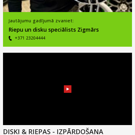
Jautājumu gadījumā zvaniet:
Riepu un disku speciālists Zigmārs
+371 23204444
DISKI & RIEPAS - IZPĀRDOŠANA