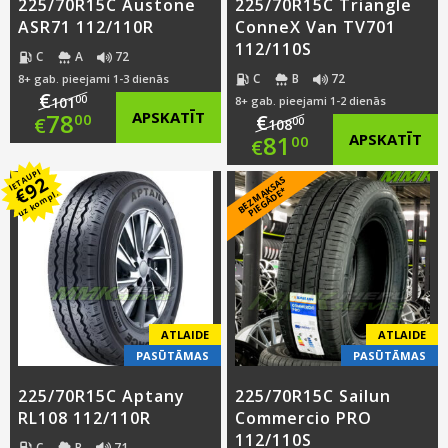
225/70R15C Austone
225/70R15C Triangle
ASR71 112/110R
ConneX Van TV701
112/110S
C
A
72
C
B
72
8+ gab. pieejami 1-3 dienās
€
00
101
8+ gab. pieejami 1-2 dienās
Original
78
APSKATĪT
€
00
€
00
108
Original
81
APSKATĪT
00
€
price
Current
IETAUPI
price
Current
92
B
E
Z
M
A
S
A
S
PI
E
G
Ā
D
E
was:
price
€
K
*
uz kompl.
was:
price
€101.00.
is:
€108.00.
is:
€78.00.
€81.00.
ATLAIDE
ATLAIDE
PASŪTĀMAS
PASŪTĀMAS
225/70R15C Aptany
225/70R15C Sailun
RL108 112/110R
Commercio PRO
112/110S
C
B
71