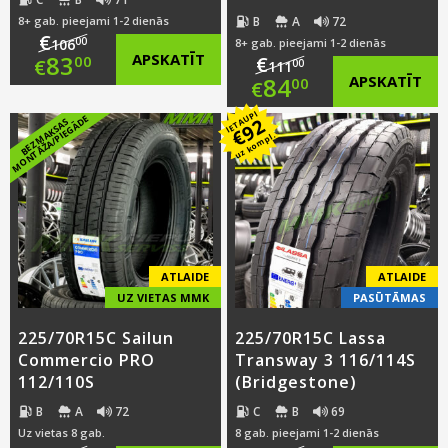
B
A
72
8+ gab. pieejami 1-2 dienās
€
00
106
8+ gab. pieejami 1-2 dienās
Original
83
APSKATĪT
€
00
€
00
111
Original
84
APSKATĪT
00
€
price
Current
IETAUPI
price
Current
E
92
B
E
Z
M
A
K
S
A
S
M
O
N
T
Ā
Ž
A
/
PI
E
G
Ā
D
was:
price
€
uz kompl.
was:
price
€106.00.
is:
€111.00.
is:
€83.00.
€84.00.
ATLAIDE
ATLAIDE
UZ VIETAS MMK
PASŪTĀMAS
225/70R15C Sailun
225/70R15C Lassa
Commercio PRO
Transway 3 116/114S
112/110S
(Bridgestone)
B
A
72
C
B
69
Uz vietas 8 gab.
8 gab. pieejami 1-2 dienās