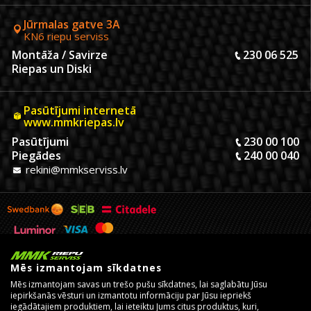
Jūrmalas gatve 3A
KN6 riepu serviss
Montāža / Savirze
230 06 525
Riepas un Diski
Pasūtījumi internetā
www.mmkriepas.lv
Pasūtījumi
230 00 100
Piegādes
240 00 040
rekini@mmkserviss.lv
Mēs izmantojam sīkdatnes
Mēs izmantojam savas un trešo pušu sīkdatnes, lai saglabātu Jūsu
iepirkšanās vēsturi un izmantotu informāciju par Jūsu iepriekš
iegādātajiem produktiem, lai ieteiktu Jums citus produktus, kuri,