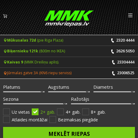
Izv
LV
EN
2320 4444
Mūkusalas 72d
(pie Riga Plaza)
Riepas
2626 5050
Biķernieku 121k
(800m no IKEA)
Vasaras riepas
Diski
23304444
Kaivas 9
(MMK Dreiliņu aplis).
Ziemas riepas
23006525
Jūrmalas gatve 3A (KN6 riepu serviss)
Pakalpojumi
Vissezonas riepas
Platums
Augstums
Diametrs
CENRĀDIS
ONLINE PIERAKSTS 24/7
Sezona
Ražotājs
Riepu montāža un balansēšana
Vakances
Uz vietas
2+ gab.
4+ gab.
8+ gab.
Atlaides montāžai
Bezmaksas piegāde
Disku remonts
Noderīgi
MEKLĒT RIEPAS
Riepu remonts