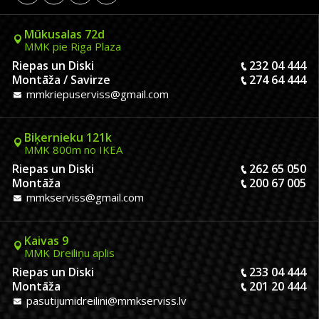
Mūkusalas 72d
MMK pie Riga Plaza
Riepas un Diski
232 04 444
Montāža / Savirze
274 64 444
mmkriepuserviss@gmail.com
Biķernieku 121k
MMK 800m no IKEA
Riepas un Diski
262 65 050
Montāža
200 67 005
mmkserviss@gmail.com
Kaivas 9
MMK Dreiliņu aplis
Riepas un Diski
233 04 444
Montāža
201 20 444
pasutijumidreilini@mmkserviss.lv