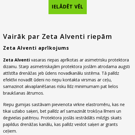
IELĀDĒT VĒL
Vairāk par Zeta Alventi riepām
Zeta Alventi aprīkojums
Zeta Alventi
vasaras riepas aprīkotas ar asimetrisku protektora
dizainu. Starp asimetriskajām protektora joslām atrodama augsti
attīstīta drenāžas jeb ūdens novadkanālu sistēma. Tā palīdz
efektīvi novadīt ūdeni no riepu kontakta virsmas ar ceļu,
samazinot akvaplanēšanas risku līdz minimumam pat lielos
braukšanas ātrumos.
Riepu gumijas sastāvam pievienota virkne elastromēru, kas ne
tikai uzlabo saķeri, bet palīdz arī samazināt trokšņa līmeni un
degvielas patēriņu. Protektora joslās iestrādāts milzīgs skaits
papildus drenāžas kanālu, kas palīdz veidot saķeri ar grants
ceļiem.