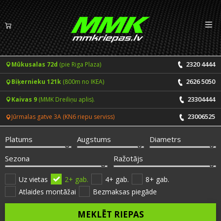
Izv
LV
EN
2320 4444
Mūkusalas 72d
(pie Riga Plaza)
Riepas
2626 5050
Biķernieku 121k
(800m no IKEA)
Vasaras riepas
Diski
23304444
Kaivas 9
(MMK Dreiliņu aplis).
Ziemas riepas
23006525
Jūrmalas gatve 3A (KN6 riepu serviss)
Pakalpojumi
Vissezonas riepas
Platums
Augstums
Diametrs
CENRĀDIS
ONLINE PIERAKSTS 24/7
Sezona
Ražotājs
Riepu montāža un balansēšana
Vakances
Uz vietas
2+ gab.
4+ gab.
8+ gab.
Atlaides montāžai
Bezmaksas piegāde
Disku remonts
Noderīgi
MEKLĒT RIEPAS
Riepu remonts