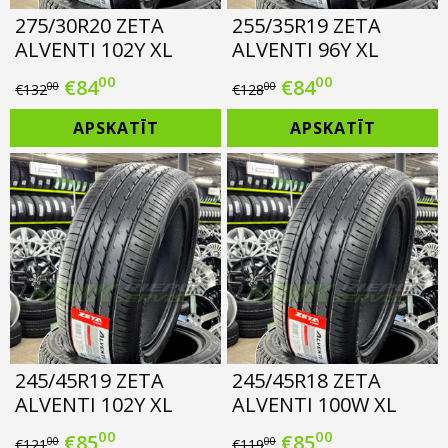
275/30R20 ZETA
255/35R19 ZETA
ALVENTI 102Y XL
ALVENTI 96Y XL
00
00
Original
Current
Original
Current
€
84
€
84
00
00
€
132
€
128
price
price
price
price
APSKATĪT
APSKATĪT
was:
is:
was:
is:
€132.00.
€84.00.
€128.00.
€84.00.
245/45R19 ZETA
245/45R18 ZETA
ALVENTI 102Y XL
ALVENTI 100W XL
00
00
Original
Current
Original
Current
€
85
€
85
00
00
€
121
€
119