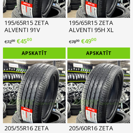
195/65R15 ZETA
195/65R15 ZETA
ALVENTI 91V
ALVENTI 95H XL
00
00
Original
Current
Original
Current
€
45
€
49
00
00
€
72
€
78
price
price
price
price
APSKATĪT
APSKATĪT
was:
is:
was:
is:
€72.00.
€45.00.
€78.00.
€49.00.
205/55R16 ZETA
205/60R16 ZETA