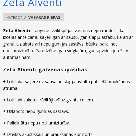
Zeta Alventi
VASARAS RIEPAS
KATEGORIJA:
Zeta Alventi –
augstas veiktspējas vasaras riepu modelis, kas
izceļas ar teicamu saķeri gan ar sausu, gan slapju asfaltu, kā arī ar
granti. Uzlabots arī riepu gumijas sastāvs, būtiksi palielinot
nodilumizturību. Paredzētas gan vieglajām, gan apvidus jeb SUV
automašīnām.
Zeta Alventi galvenās īpašības
+ Ļoti laba saķere uz sausa un slapja asfalta pat lielā braukšanas
ātrumā.
+ Ļoti labi saķeres rādītāji arī uz grants ceļiem.
+ Uzlabots riepu gumijas sastāvs.
+ Palielināta riepu nodilumizturība.
+ Izteikts akustiskais un braukšanas komforts.