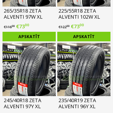
265/35R18 ZETA
225/55R18 ZETA
ALVENTI 97W XL
ALVENTI 102W XL
00
00
Original
Current
Original
Current
€
73
€
73
00
00
€
116
€
122
price
price
price
price
APSKATĪT
APSKATĪT
was:
is:
was:
is:
€116.00.
€73.00.
€122.00.
€73.00.
245/40R18 ZETA
235/40R19 ZETA
ALVENTI 97Y XL
ALVENTI 96Y XL