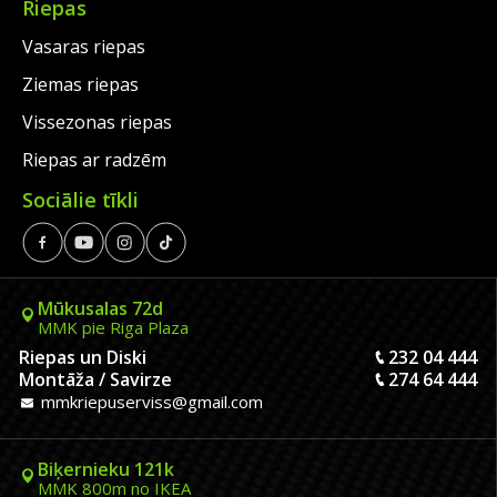
Riepas
Vasaras riepas
Ziemas riepas
Vissezonas riepas
Riepas ar radzēm
Sociālie tīkli
Mūkusalas 72d
MMK pie Riga Plaza
Riepas un Diski
232 04 444
Montāža / Savirze
274 64 444
mmkriepuserviss@gmail.com
Biķernieku 121k
MMK 800m no IKEA