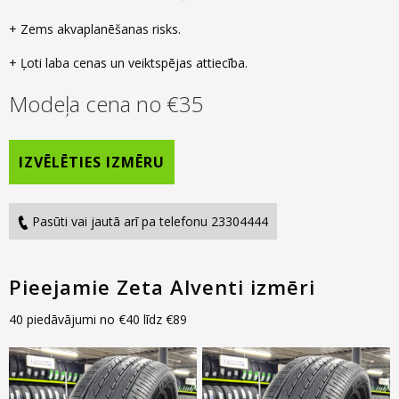
+ Zems akvaplanēšanas risks.
+ Ļoti laba cenas un veiktspējas attiecība.
Modeļa cena no
€
35
IZVĒLĒTIES IZMĒRU
Pasūti vai jautā arī pa telefonu 23304444
Pieejamie Zeta Alventi izmēri
40 piedāvājumi no
€
40
līdz
€
89