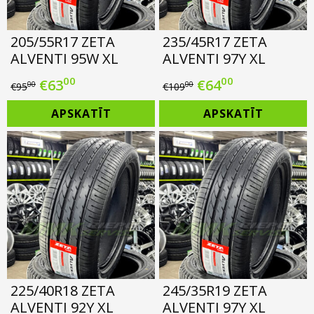
205/55R17 ZETA
235/45R17 ZETA
ALVENTI 95W XL
ALVENTI 97Y XL
00
00
Original
Current
Original
Current
€
63
€
64
00
00
€
95
€
109
price
price
price
price
APSKATĪT
APSKATĪT
was:
is:
was:
is:
€95.00.
€63.00.
€109.00.
€64.00.
225/40R18 ZETA
245/35R19 ZETA
ALVENTI 92Y XL
ALVENTI 97Y XL