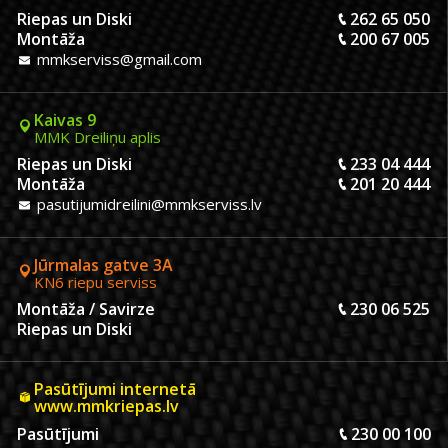
Riepas un Diski
262 65 050
Montāža
200 67 005
mmkserviss@gmail.com
Kaivas 9
MMK Dreiliņu aplis
Riepas un Diski
233 04 444
Montāža
201 20 444
pasutijumidreilini@mmkserviss.lv
Jūrmalas gatve 3A
KN6 riepu serviss
Montāža / Savirze
230 06 525
Riepas un Diski
Pasūtījumi internetā
www.mmkriepas.lv
Pasūtījumi
230 00 100