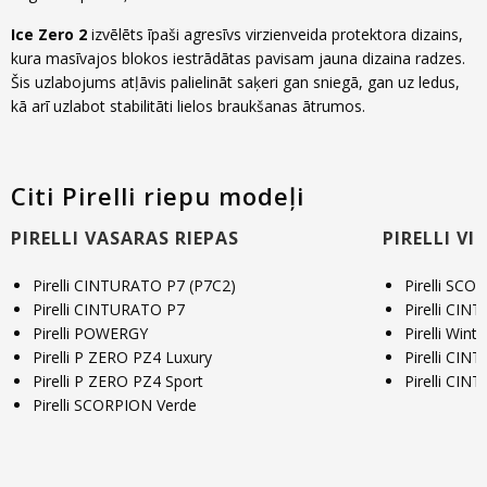
Ice Zero 2
izvēlēts īpaši agresīvs virzienveida protektora dizains,
kura masīvajos blokos iestrādātas pavisam jauna dizaina radzes.
Šis uzlabojums atļāvis palielināt saķeri gan sniegā, gan uz ledus,
kā arī uzlabot stabilitāti lielos braukšanas ātrumos.
Citi Pirelli riepu modeļi
PIRELLI VASARAS RIEPAS
PIRELLI VI
Pirelli CINTURATO P7 (P7C2)
Pirelli SCO
Pirelli CINTURATO P7
Pirelli CIN
Pirelli POWERGY
Pirelli Winte
Pirelli P ZERO PZ4 Luxury
Pirelli CIN
Pirelli P ZERO PZ4 Sport
Pirelli CIN
Pirelli SCORPION Verde