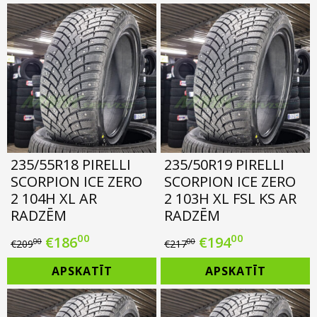
was:
is:
was:
is:
€195.00.
€172.00.
€200.00.
€177.00.
235/55R18 PIRELLI
235/50R19 PIRELLI
SCORPION ICE ZERO
SCORPION ICE ZERO
2 104H XL AR
2 103H XL FSL KS AR
RADZĒM
RADZĒM
00
00
Original
Current
Original
Current
€
186
€
194
00
00
€
209
€
217
price
price
price
price
APSKATĪT
APSKATĪT
was:
is:
was:
is:
€209.00.
€186.00.
€217.00.
€194.00.