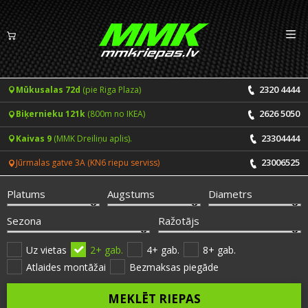
Izv
LV
EN
2320 4444
Mūkusalas 72d
(pie Riga Plaza)
Riepas
2626 5050
Biķernieku 121k
(800m no IKEA)
Vasaras riepas
Diski
23304444
Kaivas 9
(MMK Dreiliņu aplis).
Ziemas riepas
23006525
Jūrmalas gatve 3A (KN6 riepu serviss)
Pakalpojumi
Vissezonas riepas
Platums
Augstums
Diametrs
CENRĀDIS
ONLINE PIERAKSTS 24/7
Sezona
Ražotājs
Riepu montāža un balansēšana
Vakances
Uz vietas
2+ gab.
4+ gab.
8+ gab.
Atlaides montāžai
Bezmaksas piegāde
Disku remonts
Noderīgi
MEKLĒT RIEPAS
Riepu remonts