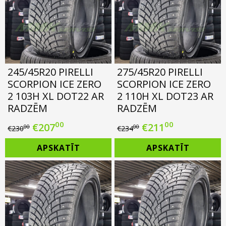
245/45R20 PIRELLI
275/45R20 PIRELLI
SCORPION ICE ZERO
SCORPION ICE ZERO
2 103H XL DOT22 AR
2 110H XL DOT23 AR
RADZĒM
RADZĒM
00
00
Original
Current
Original
Current
€
207
€
211
00
00
€
230
€
234
price
price
price
price
APSKATĪT
APSKATĪT
was:
is:
was:
is:
€230.00.
€207.00.
€234.00.
€211.00.