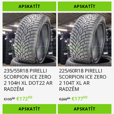
price
price
price
price
APSKATĪT
APSKATĪT
was:
is:
was:
is:
€192.00.
€169.00.
€192.00.
€169.00.
235/55R18 PIRELLI
225/60R18 PIRELLI
SCORPION ICE ZERO
SCORPION ICE ZERO
2 104H XL DOT22 AR
2 104T XL AR
RADZĒM
RADZĒM
00
00
Original
Current
Original
Current
€
172
€
177
00
00
€
195
€
200
price
price
price
price
APSKATĪT
APSKATĪT