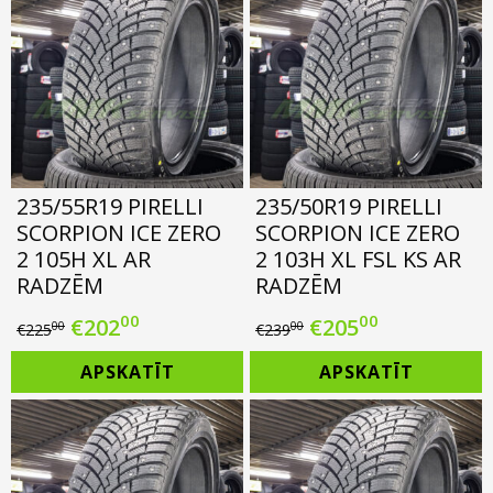
235/55R19 PIRELLI
235/50R19 PIRELLI
SCORPION ICE ZERO
SCORPION ICE ZERO
2 105H XL AR
2 103H XL FSL KS AR
RADZĒM
RADZĒM
00
00
Original
Current
Original
Current
€
202
€
205
00
00
€
225
€
239
price
price
price
price
APSKATĪT
APSKATĪT
was:
is:
was:
is:
€225.00.
€202.00.
€239.00.
€205.00.