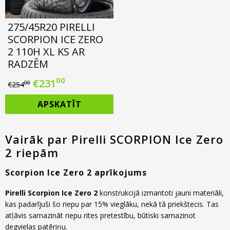
275/45R20 PIRELLI
SCORPION ICE ZERO
2 110H XL KS AR
RADZĒM
00
Original
Current
€
231
00
€
254
price
price
APSKATĪT
was:
is:
€254.00.
€231.00.
Vairāk par Pirelli SCORPION Ice Zero
2 riepām
Scorpion Ice Zero 2 aprīkojums
Pirelli Scorpion Ice Zero 2
konstrukcijā izmantoti jauni materiāli,
kas padarījuši šo riepu par 15% vieglāku, nekā tā priekštecis. Tas
atļāvis samazināt riepu rites pretestību, būtiski samazinot
degvielas patēriņu.