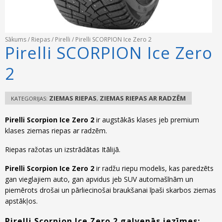
Sākums
/
Riepas
/
Pirelli
/ Pirelli SCORPION Ice Zero 2
Pirelli SCORPION Ice Zero
2
ZIEMAS RIEPAS
ZIEMAS RIEPAS AR RADZĒM
KATEGORIJAS:
,
Pirelli Scorpion Ice Zero 2
ir augstākās klases jeb premium
klases ziemas riepas ar radzēm.
Riepas ražotas un izstrādātas Itālijā.
Pirelli Scorpion Ice Zero 2
ir radžu riepu modelis, kas paredzēts
gan vieglajiem auto, gan apvidus jeb SUV automašīnām un
piemērots drošai un pārliecinošai braukšanai īpaši skarbos ziemas
apstākļos.
Pirelli Scorpion Ice Zero 2 galvenās iezīmes: