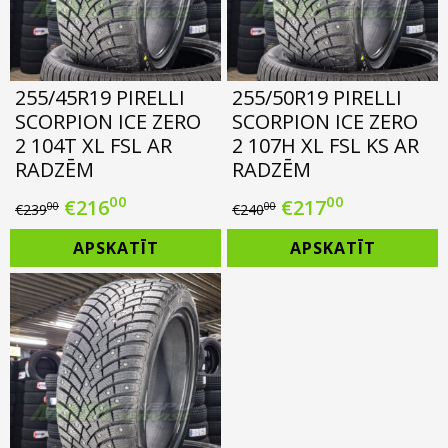
255/45R19 PIRELLI
255/50R19 PIRELLI
SCORPION ICE ZERO
SCORPION ICE ZERO
2 104T XL FSL AR
2 107H XL FSL KS AR
RADZĒM
RADZĒM
00
00
Original
Current
Original
Current
€
216
€
217
00
00
€
239
€
240
price
price
price
price
APSKATĪT
APSKATĪT
was:
is:
was:
is:
€239.00.
€216.00.
€240.00.
€217.00.