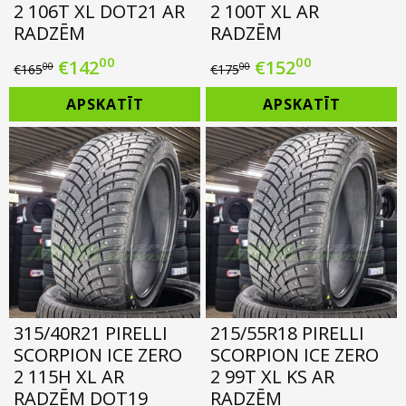
2 106T XL DOT21 AR
2 100T XL AR
RADZĒM
RADZĒM
00
00
Original
Current
Original
Current
€
142
€
152
00
00
€
165
€
175
price
price
price
price
APSKATĪT
APSKATĪT
was:
is:
was:
is:
€165.00.
€142.00.
€175.00.
€152.00.
315/40R21 PIRELLI
215/55R18 PIRELLI
SCORPION ICE ZERO
SCORPION ICE ZERO
2 115H XL AR
2 99T XL KS AR
RADZĒM DOT19
RADZĒM