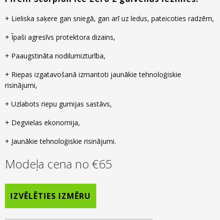
+ Lieliska saķere gan sniegā, gan arī uz ledus, pateicoties radzēm,
+ Īpaši agresīvs protektora dizains,
+ Paaugstināta nodilumizturība,
+ Riepas izgatavošanā izmantoti jaunākie tehnoloģiskie
risinājumi,
+ Uzlabots riepu gumijas sastāvs,
+ Degvielas ekonomija,
+ Jaunākie tehnoloģiskie risinājumi.
Modeļa cena no
€
65
IZVĒLĒTIES IZMĒRU