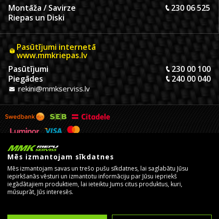
Montāža / Savirze
230 06 525
Riepas un Diski
Pasūtījumi internetā
www.mmkriepas.lv
Pasūtījumi
230 00 100
Piegādes
240 00 040
rekini@mmkserviss.lv
Mēs izmantojam sīkdatnes
Mēs izmantojam savas un trešo pušu sīkdatnes, lai saglabātu Jūsu
iepirkšanās vēsturi un izmantotu informāciju par Jūsu iepriekš
iegādātajiem produktiem, lai ieteiktu Jums citus produktus, kuri,
mūsuprāt, Jūs interesēs.
© Copyright 2026, MMK Riepu Serviss SIA.
Izstrādāja un uztur
eComStrive digitālā aģentūra