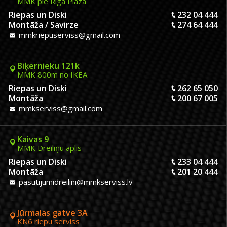
MMK pie Riga Plaza
Riepas un Diski
232 04 444
Montāža / Savirze
274 64 444
mmkriepuserviss@gmail.com
Biķernieku 121k
MMK 800m no IKEA
Riepas un Diski
262 65 050
Montāža
200 67 005
mmkserviss@gmail.com
Kaivas 9
MMK Dreiliņu aplis
Riepas un Diski
233 04 444
Montāža
201 20 444
pasutijumidreilini@mmkserviss.lv
Jūrmalas gatve 3A
KN6 riepu serviss