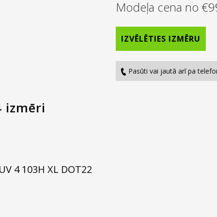
Modeļa cena no
€
9
IZVĒLĒTIES IZMĒRU
Pasūti vai jautā arī pa tele
 izmēri
UV 4 103H XL DOT22