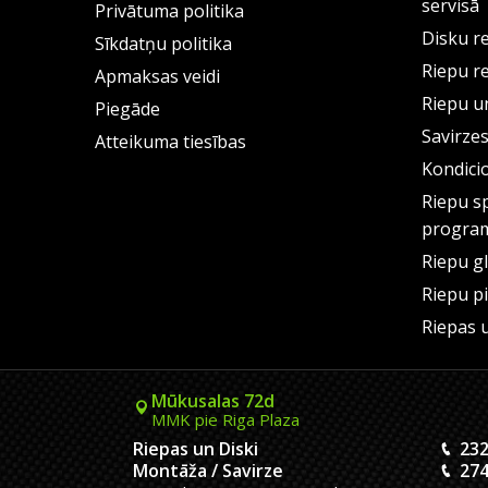
servisā
Privātuma politika
Disku r
Sīkdatņu politika
Riepu r
Apmaksas veidi
Riepu un
Piegāde
Savirze
Atteikuma tiesības
Kondici
Riepu s
progra
Riepu g
Riepu p
Riepas 
Mūkusalas 72d
MMK pie Riga Plaza
Riepas un Diski
232
Montāža / Savirze
274