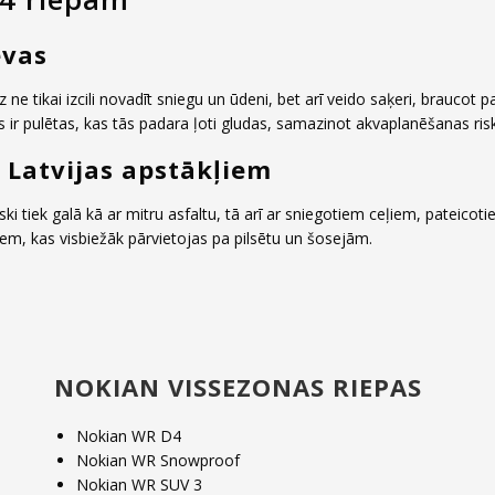
evas
z ne tikai izcili novadīt sniegu un ūdeni, bet arī veido saķeri, brauc
 ir pulētas, kas tās padara ļoti gludas, samazinot akvaplanēšanas ris
 Latvijas apstākļiem
iski tiek galā kā ar mitru asfaltu, tā arī ar sniegotiem ceļiem, pateico
em, kas visbiežāk pārvietojas pa pilsētu un šosejām.
NOKIAN VISSEZONAS RIEPAS
Nokian WR D4
Nokian WR Snowproof
Nokian WR SUV 3