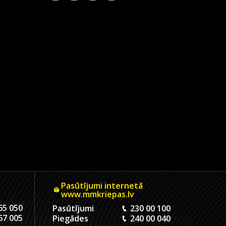
Pasūtījumi internetā
www.mmkriepas.lv
65 050
Pasūtījumi
230 00 100
67 005
Piegādes
240 00 040