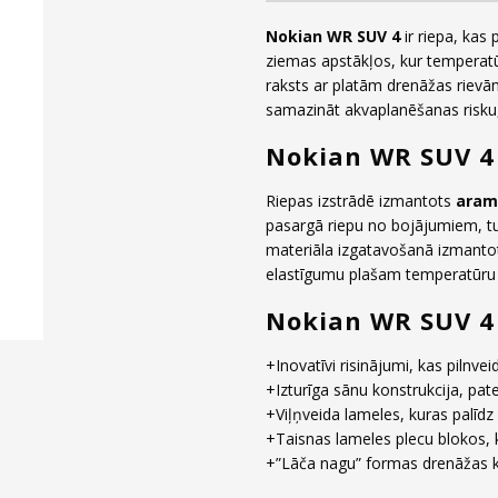
Nokian WR SUV 4
ir riepa, ka
ziemas apstākļos, kur temperatū
raksts ar platām drenāžas rievām
samazināt akvaplanēšanas risku, 
Nokian WR SUV 4 
Riepas izstrādē izmantots
aramī
pasargā riepu no bojājumiem, tur
materiāla izgatavošanā izmant
elastīgumu plašam temperatūru d
Nokian WR SUV 4
+Inovatīvi risinājumi, kas pilnve
+Izturīga sānu konstrukcija, pat
+Viļņveida lameles, kuras palīdz
+Taisnas lameles plecu blokos, k
+”Lāča nagu” formas drenāžas kan