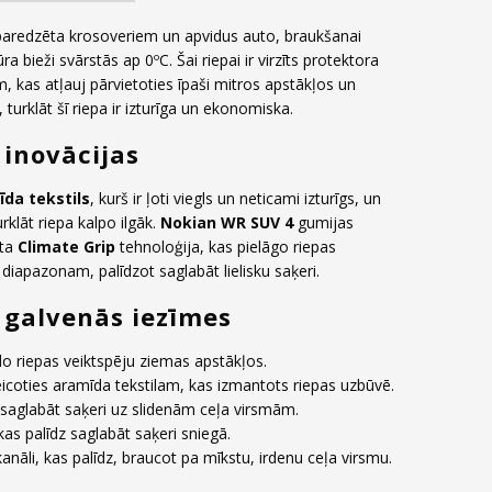
s paredzēta krosoveriem un apvidus auto, braukšanai
ra bieži svārstās ap 0
ºC. Šai riepai ir virzīts protektora
, kas atļauj pārvietoties īpaši mitros apstākļos un
turklāt šī riepa ir izturīga un ekonomiska.
inovācijas
da tekstils
, kurš ir ļoti viegls un neticami izturīgs, un
klāt riepa kalpo ilgāk.
Nokian WR SUV 4
gumijas
ota
Climate Grip
tehnoloģija, kas pielāgo riepas
iapazonam, palīdzot saglabāt lielisku saķeri.
 galvenās iezīmes
ido riepas veiktspēju ziemas apstākļos.
eicoties aramīda tekstilam, kas izmantots riepas uzbūvē.
 saglabāt saķeri uz slidenām ceļa virsmām.
as palīdz saglabāt saķeri sniegā.
āli, kas palīdz, braucot pa mīkstu, irdenu ceļa virsmu.