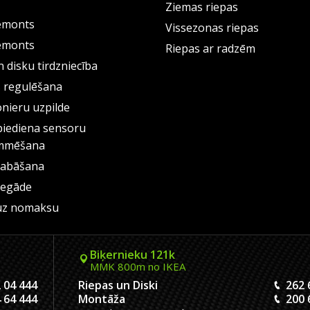
Ziemas riepas
emonts
Vissezonas riepas
emonts
Riepas ar radzēm
 disku tirdzniecība
s regulēšana
onieru uzpilde
piediena sensoru
mmēšana
labāšana
iegāde
uz nomaksu
Biķernieku 121k
MMK 800m no IKEA
 04 444
Riepas un Diski
262 
 64 444
Montāža
200 