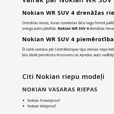
Nokian WR SUV 4 drenāžas ri
Drenāžas rievas, kuras izveidotas lāča nagu formā palīd
sniega putru pilsētās.
Nokian WR SUV 4
drenāžas rievas
Nokian WR SUV 4 piemērotība
Šī cietā sastāva jeb Centrāleiropas tipa ziemas riepa liel
būs ideāli piemērota Krosoveru un Apvidus auto vadītāji
Citi Nokian riepu modeļi
NOKIAN VASARAS RIEPAS
Nokian Powerproof
Nokian Wetproof