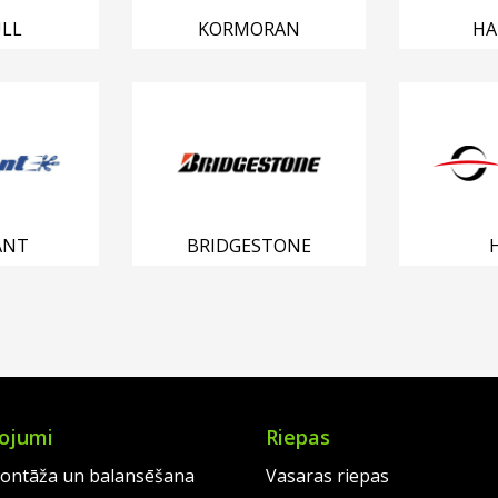
LL
KORMORAN
HA
ANT
BRIDGESTONE
ojumi
Riepas
ontāža un balansēšana
Vasaras riepas