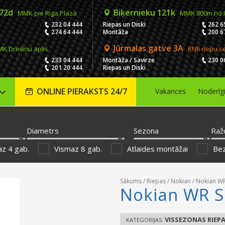
 72d
Biķernieku 121k
MMK pie Riga Plaza
MMK 800m no 
232 04 444
Riepas un Diski
262 6
274 64 444
Montāža
200 6
Jūrmalas gatve 3A
K Dreiliņu aplis
KN6 riepu s
233 04 444
Montāža / Savirze
230 0
201 20 444
Riepas un Diski
ONLINE PIERAKSTS 24/7
Vakances
Noderīg
Diametrs
Sezona
Raž
z 4 gab.
Vismaz 8 gab.
Atlaides montāžai
Be
Sākums
/
Riepas
/
Nokian
/ Nokian W
Nokian WR S
VISSEZONAS RIEP
KATEGORIJAS: