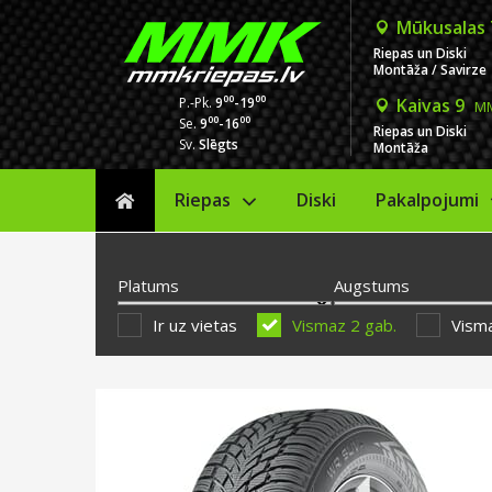
Mūkusalas
Riepas un Diski
Montāža / Savirze
00
00
P.-Pk.
9
-19
Kaivas 9
MM
00
00
Se.
9
-16
Riepas un Diski
Sv.
Slēgts
Montāža
Riepas
Diski
Sākums
Pakalpojumi
Platums
Augstums
Ir uz vietas
Vismaz 2 gab.
Visma