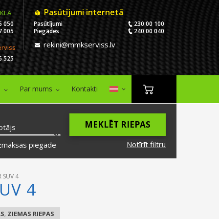
Pasūtījumi internetā
IKEA
5 050
Pasūtījumi
230 00 100
7 005
Piegādes
240 00 040
rekini@mmkserviss.lv
erviss
6 525
i
Par mums
Kontakti
MEKLĒT RIEPAS
otājs
Notīrīt filtru
zmaksas piegāde
R SUV 4
UV 4
AS
ZIEMAS RIEPAS
,