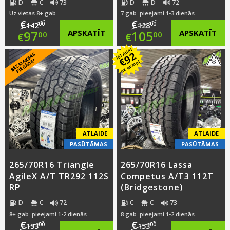
D
C
73
D
D
72
Uz vietas 8+ gab.
7 gab. pieejami 1-3 dienās
€
€
00
00
142
128
Original
Original
97
APSKATĪT
105
APSKATĪT
00
00
€
€
IETAUPI
price
Current
price
Current
92
B
E
Z
M
A
S
A
S
PI
E
G
Ā
D
E
€
K
*
uz kompl.
was:
price
was:
price
€142.00.
is:
€128.00.
is:
€97.00.
€105.00.
ATLAIDE
ATLAIDE
PASŪTĀMAS
PASŪTĀMAS
265/70R16 Triangle
265/70R16 Lassa
AgileX A/T TR292 112S
Competus A/T3 112T
RP
(Bridgestone)
D
C
72
C
C
73
8+ gab. pieejami 1-2 dienās
8 gab. pieejami 1-2 dienās
€
€
00
00
133
153