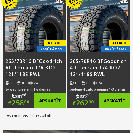
was:
price
€
€
uz kompl.
uz kompl.
was:
price
€197.00.
is:
€176.00.
is:
€174.00.
€153.00.
ATLAIDE
ATLAIDE
PASŪTĀMAS
PASŪTĀMAS
265/70R16 BFGoodrich
265/70R16 BFGoodrich
All-Terrain T/A KO2
All-Terrain T/A KO2
121/118S RWL
121/118S RWL
E
B
74
E
B
74
8+ gab. pieejami 1-2 dienās
pēdējie 4 gab. pieejami 1-3 dienās
€
€
00
00
281
285
Original
Original
258
APSKATĪT
262
APSKATĪT
00
00
€
€
price
Current
price
Current
Tiek rādīti visi 10 rezultāti
was:
price
was:
price