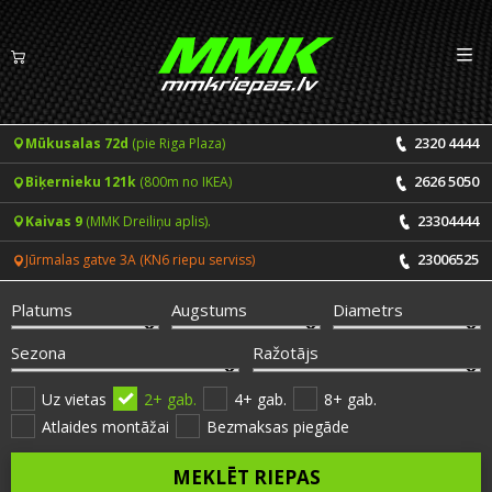
Izv
LV
EN
2320 4444
Mūkusalas 72d
(pie Riga Plaza)
Riepas
2626 5050
Biķernieku 121k
(800m no IKEA)
Vasaras riepas
Diski
23304444
Kaivas 9
(MMK Dreiliņu aplis).
Ziemas riepas
23006525
Jūrmalas gatve 3A (KN6 riepu serviss)
Pakalpojumi
Vissezonas riepas
Platums
Augstums
Diametrs
CENRĀDIS
ONLINE PIERAKSTS 24/7
Sezona
Ražotājs
Riepu montāža un balansēšana
Vakances
Uz vietas
2+ gab.
4+ gab.
8+ gab.
Atlaides montāžai
Bezmaksas piegāde
Disku remonts
Noderīgi
MEKLĒT RIEPAS
Riepu remonts