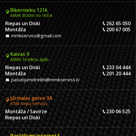
Biķernieku 121k
MMK 800m no IKEA
Riepas un Diski
262 65 050
Montāža
200 67 005
mmkserviss@gmail.com
Kaivas 9
MMK Dreiliņu aplis
Riepas un Diski
233 04 444
Montāža
201 20 444
pasutijumidreilini@mmkserviss.lv
Jūrmalas gatve 3A
KN6 riepu serviss
Montāža / Savirze
230 06 525
Riepas un Diski
Pasūtījumi internetā