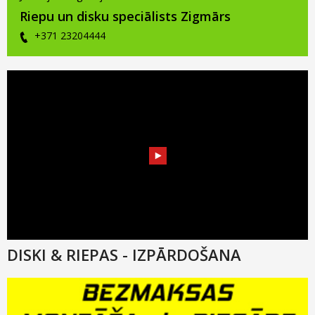
Riepu un disku speciālists Zigmārs
+371 23204444
DISKI & RIEPAS - IZPĀRDOŠANA