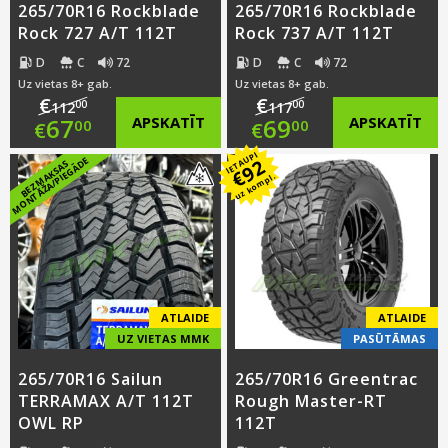
265/70R16 Rockblade
265/70R16 Rockblade
Rock 727 A/T 112T
Rock 737 A/T 112T
D
C
72
D
C
72
Uz vietas 8+ gab.
Uz vietas 8+ gab.
€
€
00
00
112
117
Original
Original
67
APSKATĪT
69
APSKATĪT
00
00
€
€
IETAUPI
price
Current
price
Current
E
92
B
E
Z
M
A
K
S
A
S
M
O
N
T
Ā
Ž
A
/
PI
E
G
Ā
D
€
uz kompl.
was:
price
was:
price
€112.00.
is:
€117.00.
is:
€67.00.
€69.00.
ATLAIDE
ATLAIDE
UZ VIETAS MMK
PASŪTĀMAS
265/70R16 Sailun
265/70R16 Greentrac
TERRAMAX A/T 112T
Rough Master-RT
OWL RP
112T