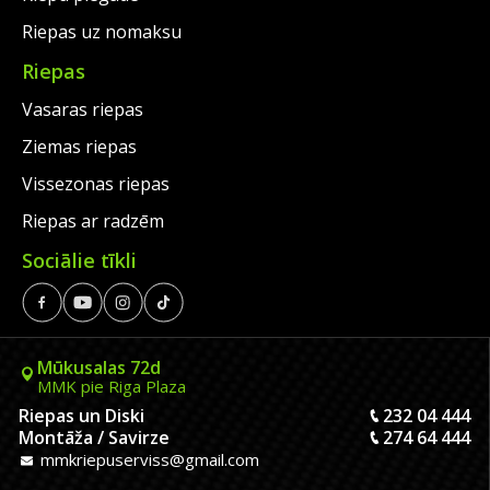
Riepas uz nomaksu
Riepas
Vasaras riepas
Ziemas riepas
Vissezonas riepas
Riepas ar radzēm
Sociālie tīkli
Mūkusalas 72d
MMK pie Riga Plaza
Riepas un Diski
232 04 444
Montāža / Savirze
274 64 444
mmkriepuserviss@gmail.com