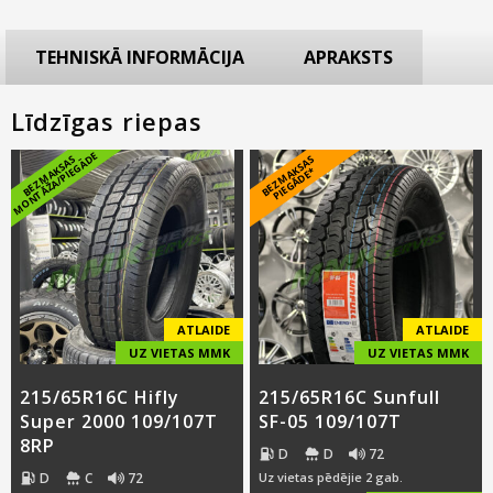
TEHNISKĀ INFORMĀCIJA
APRAKSTS
Līdzīgas riepas
E
B
E
Z
M
A
K
S
A
S
M
O
N
T
Ā
Ž
A
/
PI
E
G
Ā
D
B
E
Z
M
A
S
A
S
PI
E
G
Ā
D
E
K
*
ATLAIDE
ATLAIDE
UZ VIETAS MMK
UZ VIETAS MMK
215/65R16C Hifly
215/65R16C Sunfull
Super 2000 109/107T
SF-05 109/107T
8RP
D
D
72
D
C
72
Uz vietas pēdējie 2 gab.