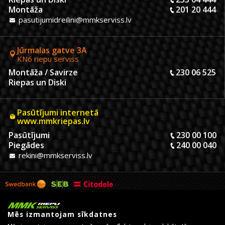
Montāža
201 20 444
pasutijumidreilini@mmkserviss.lv
Jūrmalas gatve 3A
KN6 riepu serviss
Montāža / Savirze
230 06 525
Riepas un Diski
Pasūtījumi internetā
www.mmkriepas.lv
Pasūtījumi
230 00 100
Piegādes
240 00 040
rekini@mmkserviss.lv
Mēs izmantojam sīkdatnes