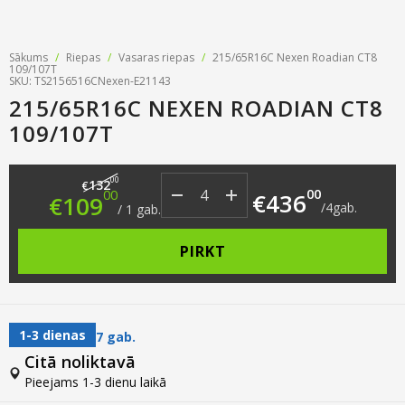
Sākums
/
Riepas
/
Vasaras riepas
/
215/65R16C Nexen Roadian CT8
109/107T
SKU: TS2156516CNexen-E21143
215/65R16C NEXEN ROADIAN CT8
109/107T
Original price was: €132.00.
Current price is: €109.00.
00
132
€
00
00
€
436
€
109
/
4
gab.
/
1
gab.
PIRKT
1-3 dienas
7 gab.
Citā noliktavā
Pieejams 1-3 dienu laikā