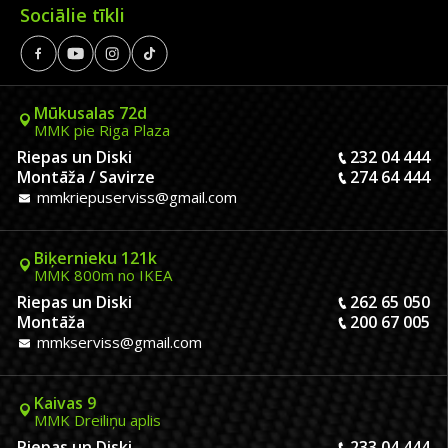
Sociālie tīkli
Mūkusalas 72d
MMK pie Riga Plaza
Riepas un Diski
232 04 444
Montāža / Savirze
274 64 444
mmkriepuserviss@gmail.com
Biķernieku 121k
MMK 800m no IKEA
Riepas un Diski
262 65 050
Montāža
200 67 005
mmkserviss@gmail.com
Kaivas 9
MMK Dreiliņu aplis
Riepas un Diski
233 04 444