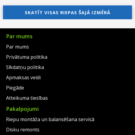
price
Current
price
Current
was:
price
SKATĪT VISAS RIEPAS ŠAJĀ IZMĒRĀ
was:
price
€105.00.
is:
€94.00.
is:
€69.00.
€69.00.
Par mums
Par mums
Privātuma politika
Sīkdatņu politika
Apmaksas veidi
Piegāde
Atteikuma tiesības
Pakalpojumi
Riepu montāža un balansēšana servisā
Disku remonts