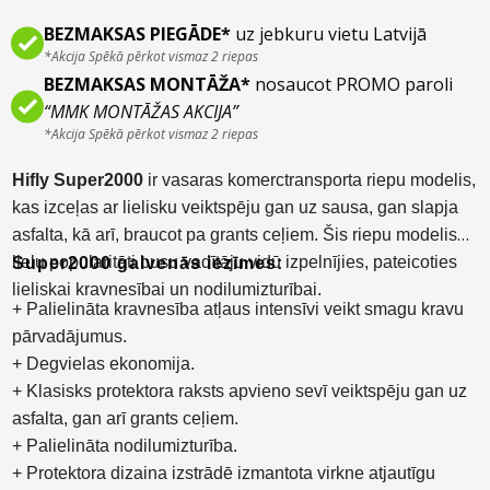
BEZMAKSAS PIEGĀDE*
uz jebkuru vietu Latvijā
*Akcija Spēkā pērkot vismaz 2 riepas
BEZMAKSAS MONTĀŽA*
nosaucot PROMO paroli
“MMK MONTĀŽAS AKCIJA”
*Akcija Spēkā pērkot vismaz 2 riepas
Hifly Super2000
ir vasaras komerctransporta riepu modelis,
kas izceļas ar lielisku veiktspēju gan uz sausa, gan slapja
asfalta, kā arī, braucot pa grants ceļiem. Šis riepu modelis
lielu popularitāti busu vadītāju vidū izpelnījies, pateicoties
Super2000 galvenās iezīmes:
lieliskai kravnesībai un nodilumizturībai.
+ Palielināta kravnesība atļaus intensīvi veikt smagu kravu
pārvadājumus.
+ Degvielas ekonomija.
+ Klasisks protektora raksts apvieno sevī veiktspēju gan uz
asfalta, gan arī grants ceļiem.
+ Palielināta nodilumizturība.
+ Protektora dizaina izstrādē izmantota virkne atjautīgu