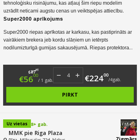
tehnoloģisku risinājumu, kas atļauj šim riepu modelim
uzrādīt neticami augstu cenas un veiktspējas attiecību.
Super2000 aprīkojums
Super2000 riepas aprīkotas ar karkasu, kas pastiprināts ar
vairākiem brekera jeb kordu slāņiem un ietērpts
nodilumizturīgā gumijas sakausējumā. Riepas protektora
dizainam izvēlēts klasisks, simetrisks raksts, kas ir ne tikai
kravnesīgs, bet arī lieliski veido saķeri ne tikai ar asfaltu, bet
Original price was: €87.00.
Current price is: €56.00.
00
arī ar grants segumu. Hifly Super2000 ieguvis lielu
87
€
00
00
€
224
€
56
popularitāti busu šoferu vidū, pateicoties tā degvielas
/
4
gab.
/
1
gab.
ekonomijai, kravnesībai un nodilumizturībai, kas ir
PIRKT
svarīgākās sastāvdaļas lieliskas komerctransporta riepas
receptei.
Uz vietas
8+ gab.
MMK pie Riga Plaza
Zigmārs
Rīga, Mūkusalas 72d, blakus