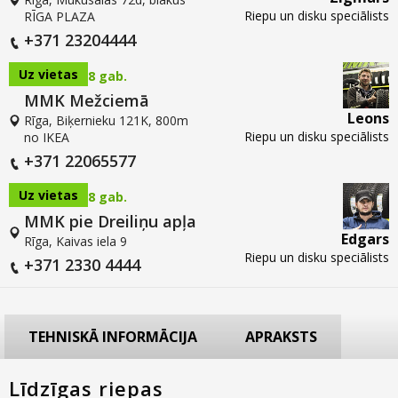
Riepu un disku speciālists
RĪGA PLAZA
+371 23204444
Uz vietas
8 gab.
MMK Mežciemā
Leons
Rīga, Biķernieku 121K, 800m
Riepu un disku speciālists
no IKEA
+371 22065577
Uz vietas
8 gab.
MMK pie Dreiliņu apļa
Edgars
Rīga, Kaivas iela 9
Riepu un disku speciālists
+371 2330 4444
TEHNISKĀ INFORMĀCIJA
APRAKSTS
Līdzīgas riepas