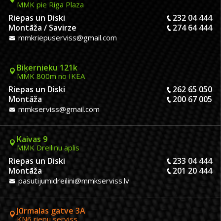
MMK pie Riga Plaza
Riepas un Diski
232 04 444
Montāža / Savirze
274 64 444
mmkriepuserviss@gmail.com
Biķernieku 121k
MMK 800m no IKEA
Riepas un Diski
262 65 050
Montāža
200 67 005
mmkserviss@gmail.com
Kaivas 9
MMK Dreiliņu aplis
Riepas un Diski
233 04 444
Montāža
201 20 444
pasutijumidreilini@mmkserviss.lv
Jūrmalas gatve 3A
KN6 riepu serviss