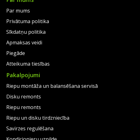
€72.00.
Par mums
Privātuma politika
Sīkdatņu politika
Apmaksas veidi
Piegāde
Atteikuma tiesības
Pakalpojumi
Riepu montāža un balansēšana servisā
Disku remonts
Riepu remonts
Riepu un disku tirdzniecība
Savirzes regulēšana
Kondicionieru uzpilde