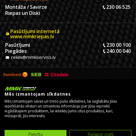
Montāža / Savirze
230 06 525
Riepas un Diski
Pasūtījumi internetā
www.mmkriepas.lv
Pasūtījumi
230 00 100
Piegādes
240 00 040
rekini@mmkserviss.lv
Mēs izmantojam sīkdatnes
Mēs izmantojam savas un trešo pušu sīkdatnes, lai saglabātu Jūsu
iepirkšanās vēsturi un izmantotu informāciju par Jūsu iepriekš
iegādātajiem produktiem, lai ieteiktu Jums citus produktus, kuri,
mūsuprāt, Jūs interesēs.
© Copyright 2026, MMK Riepu Serviss SIA.
Izstrādāja un uztur
eComStrive digitālā aģentūra
Piekrītu
Pielāgot izvēli