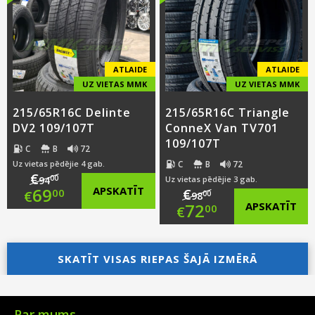
€83.00.
is:
€105.00.
is:
€58.00.
€69.00.
ATLAIDE
ATLAIDE
UZ VIETAS MMK
UZ VIETAS MMK
215/65R16C Delinte
215/65R16C Triangle
DV2 109/107T
ConneX Van TV701
109/107T
C
B
72
C
B
72
Uz vietas pēdējie 4 gab.
€
00
94
Uz vietas pēdējie 3 gab.
Original
69
APSKATĪT
€
00
€
00
98
Original
72
APSKATĪT
00
€
price
Current
price
Current
was:
price
SKATĪT VISAS RIEPAS ŠAJĀ IZMĒRĀ
was:
price
€94.00.
is:
€98.00.
is:
€69.00.
Par mums