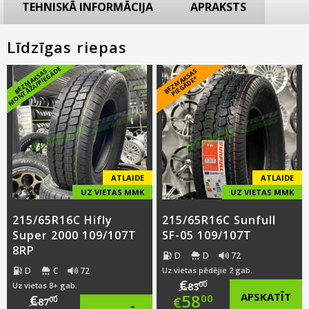
TEHNISKĀ INFORMĀCIJA
APRAKSTS
Līdzīgas riepas
E
B
E
Z
M
A
K
S
A
S
M
O
N
T
Ā
Ž
A
/
PI
E
G
Ā
D
B
E
Z
M
A
S
A
S
PI
E
G
Ā
D
E
K
*
ATLAIDE
ATLAIDE
UZ VIETAS MMK
UZ VIETAS MMK
215/65R16C Hifly
215/65R16C Sunfull
Super 2000 109/107T
SF-05 109/107T
8RP
D
D
72
D
C
72
Uz vietas pēdējie 2 gab.
€
00
Uz vietas 8+ gab.
83
Original
58
APSKATĪT
€
00
€
00
87