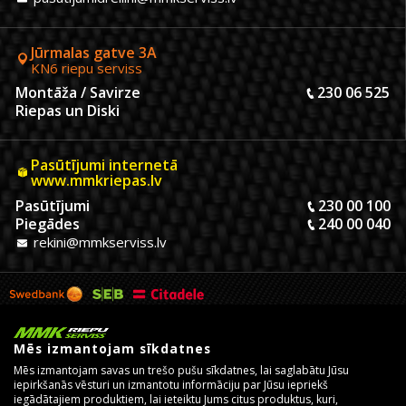
Jūrmalas gatve 3A
KN6 riepu serviss
Montāža / Savirze
230 06 525
Riepas un Diski
Pasūtījumi internetā
www.mmkriepas.lv
Pasūtījumi
230 00 100
Piegādes
240 00 040
rekini@mmkserviss.lv
Mēs izmantojam sīkdatnes
Mēs izmantojam savas un trešo pušu sīkdatnes, lai saglabātu Jūsu
iepirkšanās vēsturi un izmantotu informāciju par Jūsu iepriekš
iegādātajiem produktiem, lai ieteiktu Jums citus produktus, kuri,