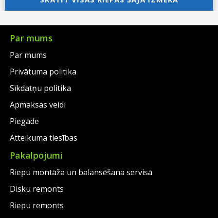
was:
price
was:
price
€105.00.
is:
€94.00.
is:
€69.00.
€69.00.
Par mums
Par mums
Privātuma politika
Sīkdatņu politika
Apmaksas veidi
Piegāde
Atteikuma tiesības
Pakalpojumi
Riepu montāža un balansēšana servisā
Disku remonts
Riepu remonts