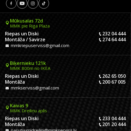
Mūkusalas 72d
MMK pie Riga Plaza
Riepas un Diski
232 04 444
Montāža / Savirze
274 64 444
mmkriepuserviss@gmail.com
Biķernieku 121k
MMK 800m no IKEA
Riepas un Diski
262 65 050
Montāža
200 67 005
mmkserviss@gmail.com
Kaivas 9
MMK Dreiliņu aplis
Riepas un Diski
233 04 444
Montāža
201 20 444
pasutijumidreilini@mmkserviss.lv