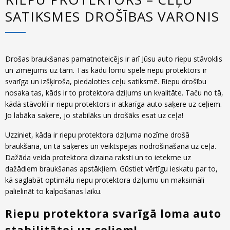
SATIKSMES DROŠĪBAS VARONIS
Drošas braukšanas pamatnoteicējs ir arī Jūsu auto riepu stāvoklis
un zīmējums uz tām. Tas kādu lomu spēlē riepu protektors ir
svarīga un izšķiroša, piedaloties ceļu satiksmē. Riepu drošību
nosaka tas, kāds ir to protektora dziļums un kvalitāte. Taču no tā,
kādā stāvoklī ir riepu protektors ir atkarīga auto saķere uz ceļiem.
Jo labāka saķere, jo stabilāks un drošāks esat uz ceļa!
Uzziniet, kāda ir riepu protektora dziļuma nozīme drošā
braukšanā, un tā saķeres un veiktspējas nodrošināšanā uz ceļa.
Dažāda veida protektora dizaina raksti un to ietekme uz
dažādiem braukšanas apstākļiem. Gūstiet vērtīgu ieskatu par to,
kā saglabāt optimālu riepu protektora dziļumu un maksimāli
palielināt to kalpošanas laiku.
Riepu protektora svarīgā loma auto