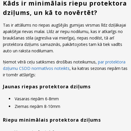
Kāds ir minimālais riepu protektora
dziļums, un kā to novērtēt?
Tas ir attālums no riepas augšējās gumijas virsmas līdz dziļākajai
apakšējai rievas malai. Līdz ar riepu nodilumu, kas ir atkarīgs no
braukšanas stila (agresīva vai mierīga), riepas nodilst, tā arī
protektora dziļums samazinās, pakārtojoties tam kā tiek vadīts
auto un raksta nodilumam.
Ņemot vērā ceļu satiksmes drošības noteikumus,
par protektora
dziļumu CSDD normatīvos noteikts
, ka katras sezonas riepām tas
ir tomēr atšķirīgs:
Jaunas riepas protektora dziļums
Vasaras riepām 6-8mm
Ziemas riepām 8-10mm
Riepu minimālais protektora dziļums