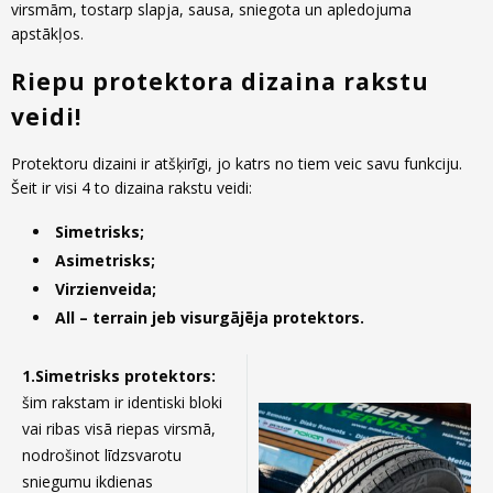
virsmām, tostarp slapja, sausa, sniegota un apledojuma
apstākļos.
Riepu protektora dizaina rakstu
veidi!
Protektoru dizaini ir atšķirīgi, jo katrs no tiem veic savu funkciju.
Šeit ir visi 4 to dizaina rakstu veidi:
Simetrisks;
Asimetrisks;
Virzienveida;
All – terrain jeb visurgājēja protektors.
1.Simetrisks protektors:
šim rakstam ir identiski bloki
vai ribas visā riepas virsmā,
nodrošinot līdzsvarotu
sniegumu ikdienas