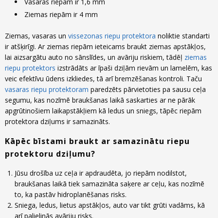
Vasaras riepām ir 1,6 mm
Ziemas riepām ir 4 mm
Ziemas, vasaras un
vissezonas riepu protektora
noliktie standarti
ir atšķirīgi. Ar ziemas riepām ieteicams braukt ziemas apstākļos,
lai aizsargātu auto no sānslīdes, un avāriju riskiem, tādēļ
ziemas
riepu protektors
izstrādāts ar īpaši dziļām rievām un lamelēm, kas
veic efektīvu ūdens izkliedes, tā arī bremzēšanas kontroli. Taču
vasaras riepu protektoram
paredzēts pārvietoties pa sausu ceļa
segumu, kas nozīmē braukšanas laikā saskarties ar ne pārāk
apgrūtinošiem laikapstākļiem kā ledus un sniegs, tāpēc riepām
protektora dziļums ir samazināts.
Kāpēc bīstami braukt ar samazinātu riepu
protektoru dziļumu?
Jūsu drošība uz ceļa ir apdraudēta, jo riepām nodilstot,
braukšanas laikā tiek samazināta saķere ar ceļu, kas nozīmē
to, ka pastāv hidroplanēšanas risks.
Sniega, ledus, lietus apstākļos, auto var tikt grūti vadāms, kā
arī palielinās avāriju risks.