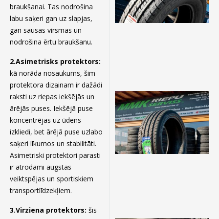
braukšanai. Tas nodrošina
labu saķeri gan uz slapjas,
gan sausas virsmas un
nodrošina ērtu braukšanu.
2.Asimetrisks protektors:
kā norāda nosaukums, šim
protektora dizainam ir dažādi
raksti uz riepas iekšējās un
ārējās puses. Iekšējā puse
koncentrējas uz ūdens
izkliedi, bet ārējā puse uzlabo
saķeri līkumos un stabilitāti.
Asimetriski protektori parasti
ir atrodami augstas
veiktspējas un sportiskiem
transportlīdzekļiem.
3.Virziena protektors:
šis