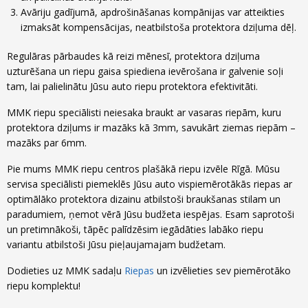
Avāriju gadījumā, apdrošināšanas kompānijas var atteikties
izmaksāt kompensācijas, neatbilstoša protektora dziļuma dēļ.
Regulāras pārbaudes kā reizi mēnesī, protektora dziļuma
uzturēšana un riepu gaisa spiediena ievērošana ir galvenie soļi
tam, lai palielinātu Jūsu auto riepu protektora efektivitāti.
MMK riepu speciālisti neiesaka braukt ar vasaras riepām, kuru
protektora dziļums ir mazāks kā 3mm, savukārt ziemas riepām –
mazāks par 6mm.
Pie mums MMK riepu centros plašākā riepu izvēle Rīgā. Mūsu
servisa speciālisti piemeklēs Jūsu auto vispiemērotākās riepas ar
optimālāko protektora dizainu atbilstoši braukšanas stilam un
paradumiem, ņemot vērā Jūsu budžeta iespējas. Esam saprotoši
un pretimnākoši, tāpēc palīdzēsim iegādāties labāko riepu
variantu atbilstoši Jūsu pieļaujamajam budžetam.
Dodieties uz MMK sadaļu
Riepas
un izvēlieties sev piemērotāko
riepu komplektu!