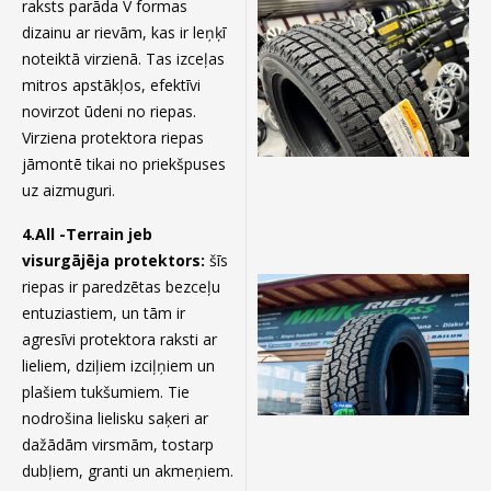
raksts parāda V formas
dizainu ar rievām, kas ir leņķī
noteiktā virzienā. Tas izceļas
mitros apstākļos, efektīvi
novirzot ūdeni no riepas.
Virziena protektora riepas
jāmontē tikai no priekšpuses
uz aizmuguri.
4.All -Terrain jeb
visurgājēja protektors:
šīs
riepas ir paredzētas bezceļu
entuziastiem, un tām ir
agresīvi protektora raksti ar
lieliem, dziļiem izciļņiem un
plašiem tukšumiem. Tie
nodrošina lielisku saķeri ar
dažādām virsmām, tostarp
dubļiem, granti un akmeņiem.