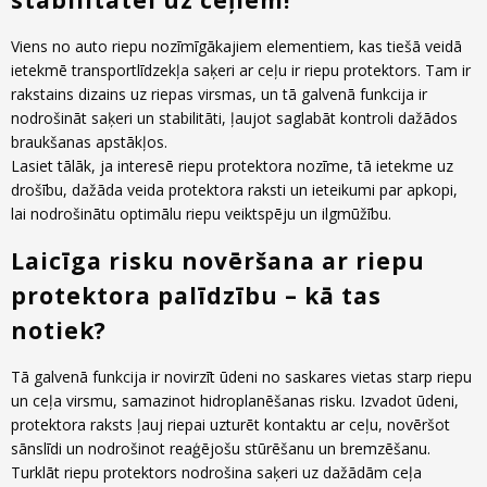
stabilitātei uz ceļiem!
Viens no auto riepu nozīmīgākajiem elementiem, kas tiešā veidā
ietekmē transportlīdzekļa saķeri ar ceļu ir riepu protektors. Tam ir
rakstains dizains uz riepas virsmas, un tā galvenā funkcija ir
nodrošināt saķeri un stabilitāti, ļaujot saglabāt kontroli dažādos
braukšanas apstākļos.
Lasiet tālāk, ja interesē riepu protektora nozīme, tā ietekme uz
drošību, dažāda veida protektora raksti un ieteikumi par apkopi,
lai nodrošinātu optimālu riepu veiktspēju un ilgmūžību.
Laicīga risku novēršana ar riepu
protektora palīdzību – kā tas
notiek?
Tā galvenā funkcija ir novirzīt ūdeni no saskares vietas starp riepu
un ceļa virsmu, samazinot hidroplanēšanas risku. Izvadot ūdeni,
protektora raksts ļauj riepai uzturēt kontaktu ar ceļu, novēršot
sānslīdi un nodrošinot reaģējošu stūrēšanu un bremzēšanu.
Turklāt riepu protektors nodrošina saķeri uz dažādām ceļa