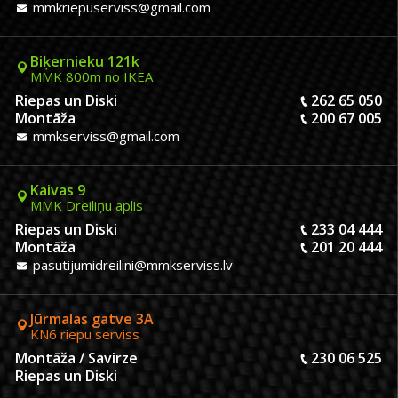
mmkriepuserviss@gmail.com
Biķernieku 121k
MMK 800m no IKEA
Riepas un Diski
262 65 050
Montāža
200 67 005
mmkserviss@gmail.com
Kaivas 9
MMK Dreiliņu aplis
Riepas un Diski
233 04 444
Montāža
201 20 444
pasutijumidreilini@mmkserviss.lv
Jūrmalas gatve 3A
KN6 riepu serviss
Montāža / Savirze
230 06 525
Riepas un Diski