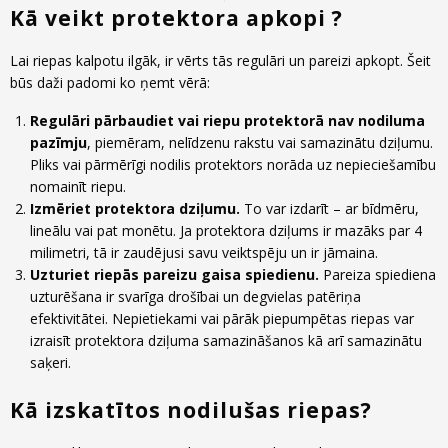
Kā veikt protektora apkopi ?
Lai riepas kalpotu ilgāk, ir vērts tās regulāri un pareizi apkopt. Šeit
būs daži padomi ko ņemt vērā:
Regulāri pārbaudiet vai riepu protektorā nav nodiluma
pazīmju
, piemēram, nelīdzenu rakstu vai samazinātu dziļumu.
Pliks vai pārmērīgi nodilis protektors norāda uz nepieciešamību
nomainīt riepu.
Izmēriet protektora dziļumu.
To var izdarīt – ar bīdmēru,
lineālu vai pat monētu. Ja protektora dziļums ir mazāks par 4
milimetri, tā ir zaudējusi savu veiktspēju un ir jāmaina.
Uzturiet riepās pareizu gaisa spiedienu.
Pareiza spiediena
uzturēšana ir svarīga drošībai un degvielas patēriņa
efektivitātei. Nepietiekami vai pārāk piepumpētas riepas var
izraisīt protektora dziļuma samazināšanos kā arī samazinātu
saķeri.
Kā izskatītos nodilušas riepas?