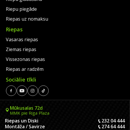
Riepu piegāde
Riepas uz nomaksu
Riepas
Vasaras riepas
Ziemas riepas
Vissezonas riepas
Riepas ar radzēm
Sociālie tīkli
Mūkusalas 72d
MMK pie Riga Plaza
Riepas un Diski
232 04 444
Montāža / Savirze
274 64 444