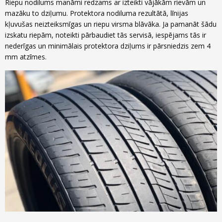
Riepu nodilums manāmi redzams ar izteikti vājākām rievām un
mazāku to dziļumu. Protektora nodiluma rezultātā, līnijas
kļuvušas neizteiksmīgas un riepu virsma blāvāka. Ja pamanāt šādu
izskatu riepām, noteikti pārbaudiet tās servisā, iespējams tās ir
nederīgas un minimālais protektora dziļums ir pārsniedzis zem 4
mm atzīmes.