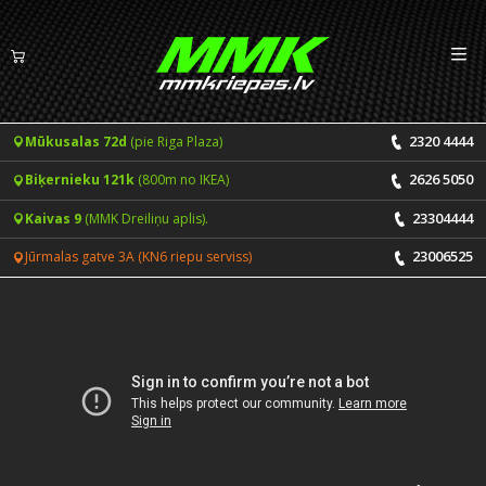
Izv
LV
EN
2320 4444
Mūkusalas 72d
(pie Riga Plaza)
Riepas
2626 5050
Biķernieku 121k
(800m no IKEA)
Vasaras riepas
Diski
23304444
Kaivas 9
(MMK Dreiliņu aplis).
Ziemas riepas
23006525
Jūrmalas gatve 3A (KN6 riepu serviss)
Pakalpojumi
Vissezonas riepas
CENRĀDIS
ONLINE PIERAKSTS 24/7
Riepu montāža un balansēšana
Vakances
Disku remonts
Noderīgi
Riepu remonts