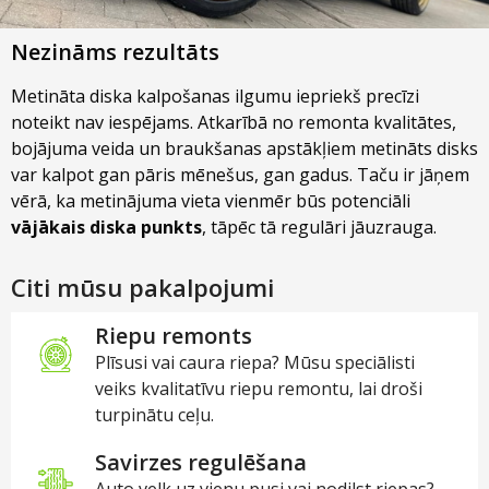
Nezināms rezultāts
Metināta diska kalpošanas ilgumu iepriekš precīzi
noteikt nav iespējams. Atkarībā no remonta kvalitātes,
bojājuma veida un braukšanas apstākļiem metināts disks
var kalpot gan pāris mēnešus, gan gadus. Taču ir jāņem
vērā, ka metinājuma vieta vienmēr būs potenciāli
vājākais diska punkts
, tāpēc tā regulāri jāuzrauga.
Citi mūsu pakalpojumi
Riepu remonts
Plīsusi vai caura riepa? Mūsu speciālisti
veiks kvalitatīvu riepu remontu, lai droši
turpinātu ceļu.
Savirzes regulēšana
Auto velk uz vienu pusi vai nodilst riepas?