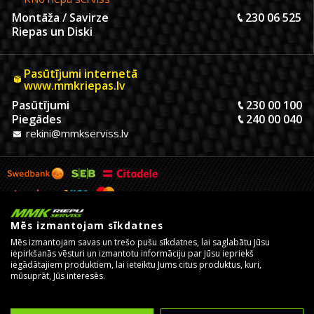
Montāža / Savirze
230 06 525
Riepas un Diski
Pasūtījumi internetā
www.mmkriepas.lv
Pasūtījumi
230 00 100
Piegādes
240 00 040
rekini@mmkserviss.lv
Mēs izmantojam sīkdatnes
Mēs izmantojam savas un trešo pušu sīkdatnes, lai saglabātu Jūsu
iepirkšanās vēsturi un izmantotu informāciju par Jūsu iepriekš
iegādātajiem produktiem, lai ieteiktu Jums citus produktus, kuri,
mūsuprāt, Jūs interesēs.
© Copyright 2026, MMK Riepu Serviss SIA.
Izstrādāja un uztur
eComStrive digitālā aģentūra