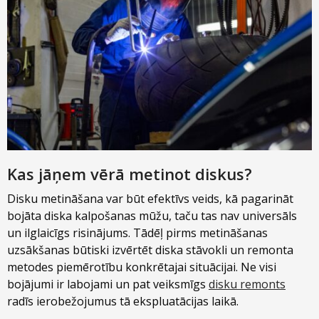
Kas jāņem vērā metinot diskus?
Disku metināšana var būt efektīvs veids, kā pagarināt
bojāta diska kalpošanas mūžu, taču tas nav universāls
un ilglaicīgs risinājums. Tādēļ pirms metināšanas
uzsākšanas būtiski izvērtēt diska stāvokli un remonta
metodes piemērotību konkrētajai situācijai. Ne visi
bojājumi ir labojami un pat veiksmīgs
disku remonts
radīs ierobežojumus tā ekspluatācijas laikā.