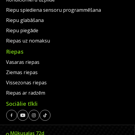
Riepu spiediena sensoru programmēšana
Riepu glabāšana
Riepu piegāde
Riepas uz nomaksu
Riepas
Vasaras riepas
Ziemas riepas
Vissezonas riepas
Riepas ar radzēm
Sociālie tīkli
Mūkusalas 72d