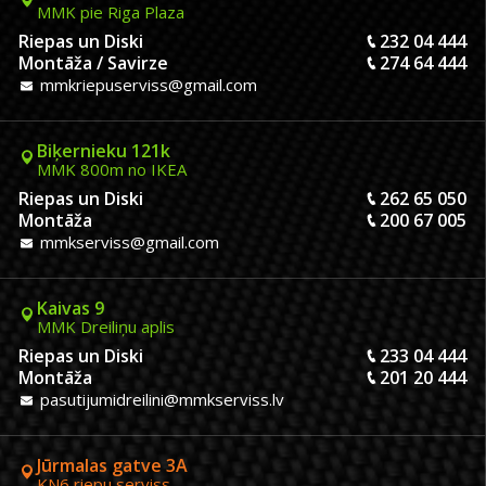
MMK pie Riga Plaza
Riepas un Diski
232 04 444
Montāža / Savirze
274 64 444
mmkriepuserviss@gmail.com
Biķernieku 121k
MMK 800m no IKEA
Riepas un Diski
262 65 050
Montāža
200 67 005
mmkserviss@gmail.com
Kaivas 9
MMK Dreiliņu aplis
Riepas un Diski
233 04 444
Montāža
201 20 444
pasutijumidreilini@mmkserviss.lv
Jūrmalas gatve 3A
KN6 riepu serviss