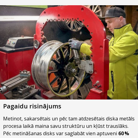
Pagaidu risinājums
Metinot, sakarsētais un pēc tam atdzesētais diska metāls
procesa laikā maina savu struktūru un kļūst trauslāks.
Pēc metināšanas disks var saglabāt vien aptuveni
60 %