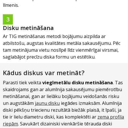
līmenis.
3
Disku metināšana
Ar TIG metināšanas metodi bojājumu aizpilda ar
atbilstošu, augstas kvalitātes metāla sakausējumu. Pēc
tam metinājuma vietu noslīpē līdz vienmērīgai virsmai,
saglabājot precīzu diska formu un estētiku.
Kādus diskus var metināt?
Parasti tiek veikta
vieglmetālu disku metināšana
. Tas
skaidrojams gan ar alumīnija sakausējumu piemērotību
metināšanai, gan ar lielāku bojājumu veidošanās risku
un augstākām
jaunu disku
iegādes izmaksām. Alumīnija
diski pēkšņu triecienu rezultātā biežāk plaisā, it īpaši, ja
tie ir lielu diametru diski, kas komplektēti ar
zema profila
riepām
. Savukārt dizainiski vienkāršie tērauda diski