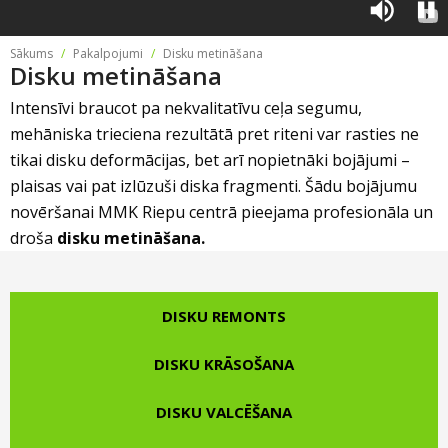
Riepu zīmoli
Par mums
Riepu un disku tirdzniecība
Sākums
/
Pakalpojumi
/
Disku metināšana
Jaunumi
MMK Riepas
Disku metināšana
Kontakti
Savirzes regulēšana
Riepu apzīmējumi
Intensīvi braucot pa nekvalitatīvu ceļa segumu,
Atsauksmes
Kondicionieru uzpilde
mehāniska trieciena rezultātā pret riteni var rasties ne
Riepu kalkulators
Foto
tikai disku deformācijas, bet arī nopietnāki bojājumi –
TPMS sensoru programmēšana
plaisas vai pat izlūzuši diska fragmenti. Šādu bojājumu
Biežāk uzdotie jautājumi
novēršanai MMK Riepu centrā pieejama profesionāla un
Riepu glabāšana
droša
disku metināšana.
Riepu piegāde
DISKU REMONTS
Riepas uz nomaksu
DISKU KRĀSOŠANA
DISKU VALCĒŠANA