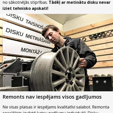
no sākotnējās stiprības.
Tādēļ ar metinātu disku nevar
iziet tehnisko apskati!
Remonts nav iespējams visos gadījumos
Ne visas plaisas ir iespējams kvalitatīvi salabot. Remonta
speciālists izvērtē katru gadījumu individuāli. Disku