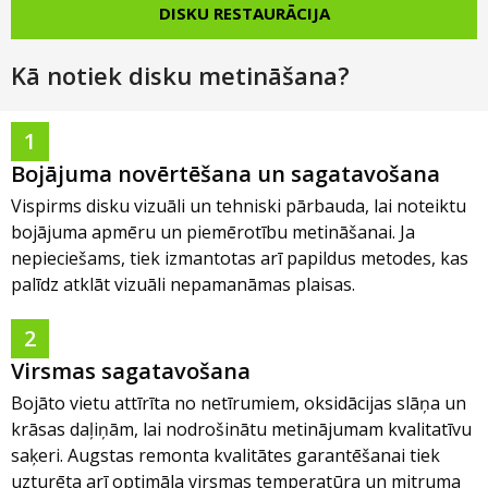
DISKU RESTAURĀCIJA
Kā notiek disku metināšana?
1
Bojājuma novērtēšana un sagatavošana
Vispirms disku vizuāli un tehniski pārbauda, lai noteiktu
bojājuma apmēru un piemērotību metināšanai. Ja
nepieciešams, tiek izmantotas arī papildus metodes, kas
palīdz atklāt vizuāli nepamanāmas plaisas.
2
Virsmas sagatavošana
Bojāto vietu attīrīta no netīrumiem, oksidācijas slāņa un
krāsas daļiņām, lai nodrošinātu metinājumam kvalitatīvu
saķeri. Augstas remonta kvalitātes garantēšanai tiek
uzturēta arī optimāla virsmas temperatūra un mitruma