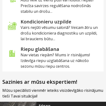
Precīza savirzes regulēšana nodrošinās
stabilu un drošu…
Kondicionieru uzpilde
Vairs nejūti vēsumu salonā? Veicam ātru un
drošu kondicioniera diagnostiku un uzpildi,
lai brauciens būtu…
Riepu glabāšana
Nav vietas riepām? Mums ir risinājums!
Izdevīga riepu uzglabāšana uz nākošo
sezonu mūsu riepu centros.
Sazinies ar mūsu ekspertiem!
Mūsu speciālisti vienmēr ieteiks visizdevīgāko risinājumu
tieši Tavai situācijai!
Edgars