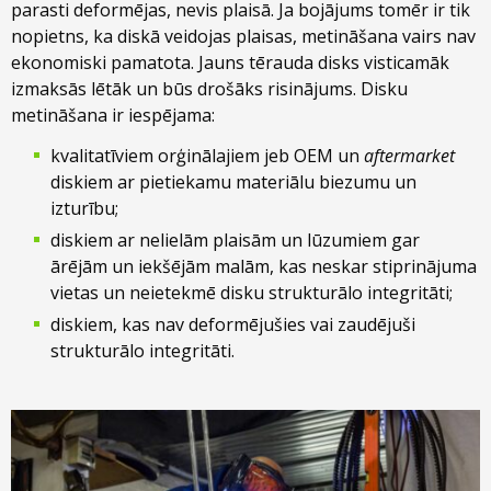
parasti deformējas, nevis plaisā. Ja bojājums tomēr ir tik
nopietns, ka diskā veidojas plaisas, metināšana vairs nav
ekonomiski pamatota. Jauns tērauda disks visticamāk
izmaksās lētāk un būs drošāks risinājums. Disku
metināšana ir iespējama:
kvalitatīviem orģinālajiem jeb OEM un
aftermarket
diskiem ar pietiekamu materiālu biezumu un
izturību;
diskiem ar nelielām plaisām un lūzumiem gar
ārējām un iekšējām malām, kas neskar stiprinājuma
vietas un neietekmē disku strukturālo integritāti;
diskiem, kas nav deformējušies vai zaudējuši
strukturālo integritāti.