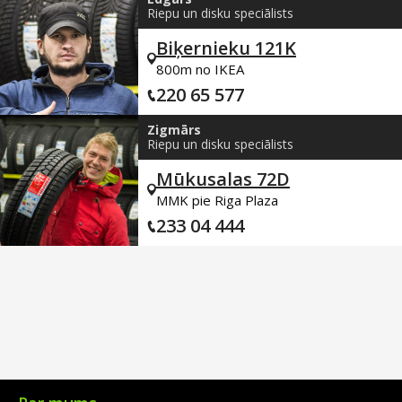
Riepu un disku speciālists
Biķernieku 121K
800m no IKEA
220 65 577
Zigmārs
Riepu un disku speciālists
Mūkusalas 72D
MMK pie Riga Plaza
233 04 444