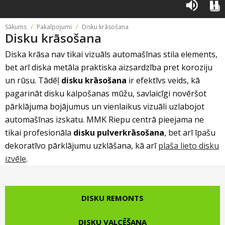
Riepu zīmoli
Par mums
Riepu un disku tirdzniecība
Sākums
/
Pakalpojumi
/
Disku krāsošana
Jaunumi
MMK Riepas
Disku krāsošana
Kontakti
Savirzes regulēšana
Riepu apzīmējumi
Diska krāsa nav tikai vizuāls automašīnas stila elements,
Atsauksmes
Kondicionieru uzpilde
bet arī diska metāla praktiska aizsardzība pret koroziju
Riepu kalkulators
Foto
un rūsu. Tādēļ
disku krāsošana
ir efektīvs veids, kā
TPMS sensoru programmēšana
pagarināt disku kalpošanas mūžu, savlaicīgi novēršot
Biežāk uzdotie jautājumi
pārklājuma bojājumus un vienlaikus vizuāli uzlabojot
Riepu glabāšana
automašīnas izskatu. MMK Riepu centrā pieejama ne
tikai profesionāla
disku pulverkrāsošana
, bet arī īpašu
Riepu piegāde
dekoratīvo pārklājumu uzklāšana, kā arī
plaša lieto disku
izvēle
.
Riepas uz nomaksu
DISKU REMONTS
DISKU VALCĒŠANA