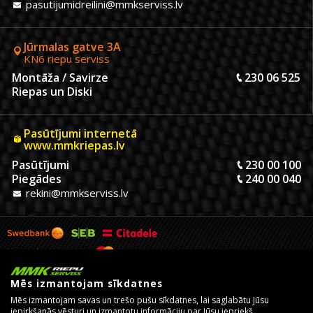
pasutijumidreilini@mmkserviss.lv
Jūrmalas gatve 3A
KN6 riepu serviss
Montāža / Savirze
230 06 525
Riepas un Diski
Pasūtījumi internetā
www.mmkriepas.lv
Pasūtījumi
230 00 100
Piegādes
240 00 040
rekini@mmkserviss.lv
Mēs izmantojam sīkdatnes
Mēs izmantojam savas un trešo pušu sīkdatnes, lai saglabātu Jūsu
iepirkšanās vēsturi un izmantotu informāciju par Jūsu iepriekš