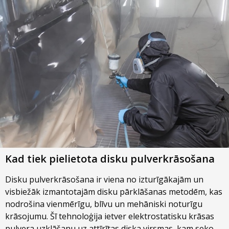
Kad tiek pielietota disku pulverkrāsošana
Disku pulverkrāsošana ir viena no izturīgākajām un
visbiežāk izmantotajām disku pārklāšanas metodēm, kas
nodrošina vienmērīgu, blīvu un mehāniski noturīgu
krāsojumu. Šī tehnoloģija ietver elektrostatisku krāsas
pulvera uzklāšanu uz attīrītas diska virsmas, kam seko