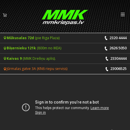
Izv
LV
EN
2320 4444
Mūkusalas 72d
(pie Riga Plaza)
Riepas
2626 5050
Biķernieku 121k
(800m no IKEA)
Vasaras riepas
Diski
23304444
Kaivas 9
(MMK Dreiliņu aplis).
Ziemas riepas
23006525
Jūrmalas gatve 3A (KN6 riepu serviss)
Pakalpojumi
Vissezonas riepas
CENRĀDIS
ONLINE PIERAKSTS 24/7
Riepu montāža un balansēšana
Vakances
Disku remonts
Noderīgi
Riepu remonts