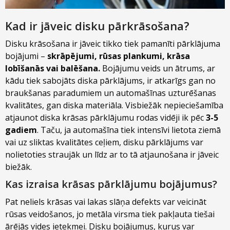
Kad ir jāveic disku pārkrāsošana?
Disku krāsošana ir jāveic tikko tiek pamanīti pārklājuma
bojājumi –
skrāpējumi, rūsas plankumi, krāsa
lobīšanās vai balēšana.
Bojājumu veids un ātrums, ar
kādu tiek sabojāts diska pārklājums, ir atkarīgs gan no
braukšanas paradumiem un automašīnas uzturēšanas
kvalitātes, gan diska materiāla. Visbiežāk nepieciešamība
atjaunot diska krāsas pārklājumu rodas vidēji ik pēc
3-5
gadiem
. Taču, ja automašīna tiek intensīvi lietota ziemā
vai uz sliktas kvalitātes ceļiem, disku pārklājums var
nolietoties straujāk un līdz ar to tā atjaunošana ir jāveic
biežāk.
Kas izraisa krāsas pārklājumu bojājumus?
Pat neliels krāsas vai lakas slāņa defekts var veicināt
rūsas veidošanos, jo metāla virsma tiek pakļauta tiešai
ārējās vides ietekmei. Disku bojājumus, kurus var