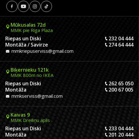
Mūkusalas 72d
MMK pie Riga Plaza
Riepas un Diski
232 04 444
Montāža / Savirze
274 64 444
mmkriepuserviss@gmail.com
Biķernieku 121k
MMK 800m no IKEA
Riepas un Diski
262 65 050
Montāža
200 67 005
mmkserviss@gmail.com
Kaivas 9
MMK Dreiliņu aplis
Riepas un Diski
233 04 444
Montāža
201 20 444