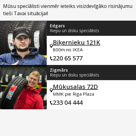
Mūsu speciālisti vienmēr ieteiks visizdevīgāko risinājumu
tieši Tavai situācijai!
Edgars
Riepu un disku speciālists
Biķernieku 121K
800m no IKEA
220 65 577
Zigmārs
Riepu un disku speciālists
Mūkusalas 72D
MMK pie Riga Plaza
233 04 444