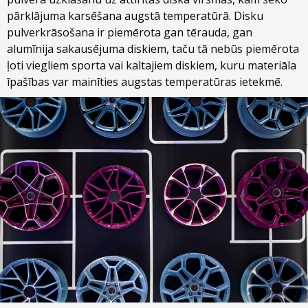
pārklājuma karsēšana augstā temperatūrā. Disku
pulverkrāsošana ir piemērota gan tērauda, gan
alumīnija sakausējuma diskiem, taču tā nebūs piemērota
ļoti viegliem sporta vai kaltajiem diskiem, kuru materiāla
īpašības var mainīties augstas temperatūras ietekmē.