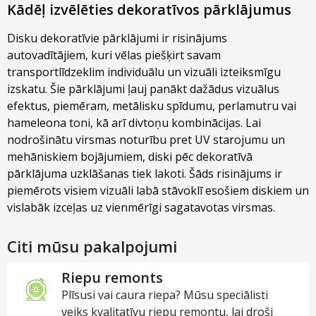
Kādēļ izvēlēties dekoratīvos pārklājumus
Disku dekoratīvie pārklājumi ir risinājums
autovadītājiem, kuri vēlas piešķirt savam
transportlīdzeklim individuālu un vizuāli izteiksmīgu
izskatu. Šie pārklājumi ļauj panākt dažādus vizuālus
efektus, piemēram, metālisku spīdumu, perlamutru vai
hameleona toni, kā arī divtoņu kombinācijas. Lai
nodrošinātu virsmas noturību pret UV starojumu un
mehāniskiem bojājumiem, diski pēc dekoratīvā
pārklājuma uzklāšanas tiek lakoti. Šāds risinājums ir
piemērots visiem vizuāli labā stāvoklī esošiem diskiem un
vislabāk izceļas uz vienmērīgi sagatavotas virsmas.
Citi mūsu pakalpojumi
Riepu remonts
Plīsusi vai caura riepa? Mūsu speciālisti
veiks kvalitatīvu riepu remontu, lai droši