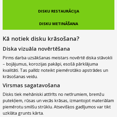
DISKU RESTAURĀCIJA
DISKU METINĀŠANA
Kā notiek disku krāsošana?
Diska vizuāla novērtēšana
Pirms darba uzsākšanas meistars novērtē diska stāvokli
– bojājumus, korozijas pakāpi, esošā pārklājuma
kvalitāti. Tas palīdz noteikt piemērotāko apstrādes un
krāsošanas veidu.
Virsmas sagatavošana
Disks tiek mehāniski attīrīts no netīrumiem, bremžu
putekļiem, rūsas un vecās krāsas, izmantojot materiālam
piemērotu smilšu strūklu. Atsevišķos gadījumos var tikt
uzklāta grunts kārta.