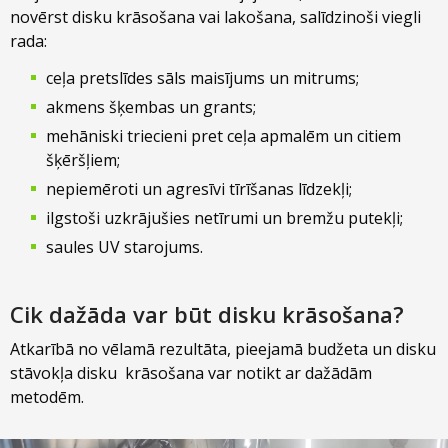
novērst disku krāsošana
vai lakošana, salīdzinoši viegli
rada:
ceļa pretslīdes sāls maisījums un mitrums;
akmens šķembas un grants;
mehāniski triecieni pret ceļa apmalēm un citiem
šķēršļiem;
nepiemēroti un agresīvi tīrīšanas līdzekļi;
ilgstoši uzkrājušies netīrumi un bremžu putekļi;
saules UV starojums.
Cik dažāda var būt disku krāsošana?
Atkarībā no vēlamā rezultāta, pieejamā budžeta un disku
stāvokļa disku krāsošana var notikt ar dažādām
metodēm.