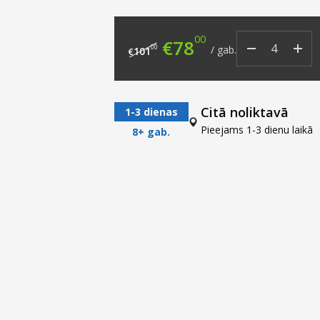
00
Original price was: €
Current price i
€
78
00
/
gab.
101
€
Citā noliktavā
1-3 dienas
Pieejams 1-3 dienu laikā
8+ gab.