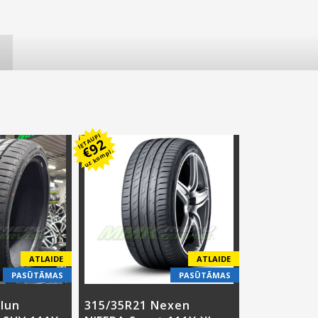
IETAUPI
92
€
uz kompl.
ATLAIDE
ATLAIDE
PASŪTĀMAS
PASŪTĀMAS
ilun
315/35R21 Nexen