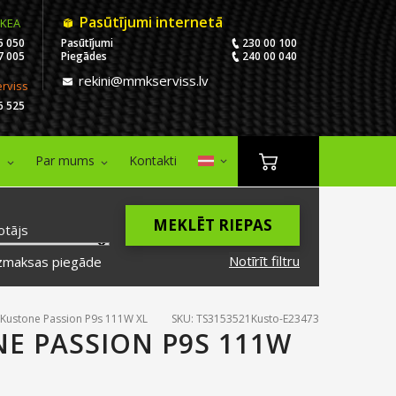
Pasūtījumi internetā
IKEA
5 050
Pasūtījumi
230 00 100
7 005
Piegādes
240 00 040
rekini@mmkserviss.lv
erviss
6 525
i
Par mums
Kontakti
MEKLĒT RIEPAS
otājs
Notīrīt filtru
zmaksas piegāde
Kustone Passion P9s 111W XL
SKU: TS3153521Kusto-E23473
NE PASSION P9S 111W