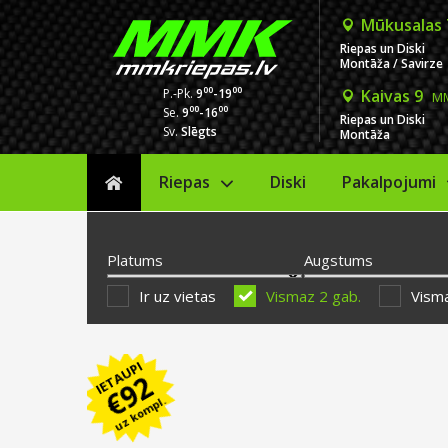
Mūkusalas
Riepas un Diski
Montāža / Savirze
00
00
P.-Pk.
9
-19
Kaivas 9
MM
00
00
Se.
9
-16
Riepas un Diski
Sv.
Slēgts
Montāža
Riepas
Diski
Sākums
Pakalpojumi
Platums
Augstums
Ir uz vietas
Vismaz 2 gab.
Visma
IETAUPI
92
€
uz kompl.