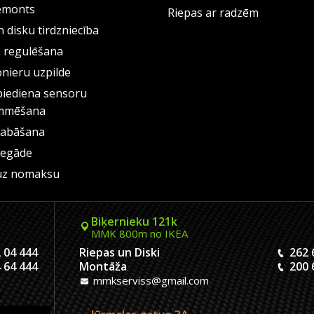
emonts
Riepas ar radzēm
 disku tirdzniecība
s regulēšana
onieru uzpilde
piediena sensoru
mmēšana
labāšana
iegāde
uz nomaksu
Biķernieku 121k
MMK 800m no IKEA
 04 444
Riepas un Diski
262 
 64 444
Montāža
200 
mmkserviss@gmail.com