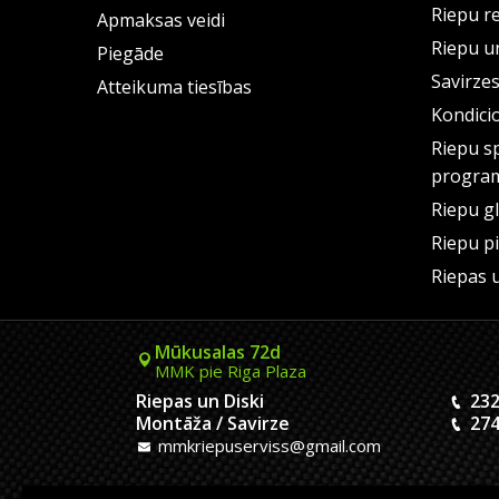
Riepu r
Apmaksas veidi
Riepu un
Piegāde
Savirze
Atteikuma tiesības
Kondici
Riepu s
progra
Riepu g
Riepu p
Riepas 
Mūkusalas 72d
MMK pie Riga Plaza
Riepas un Diski
232
Montāža / Savirze
274
mmkriepuserviss@gmail.com