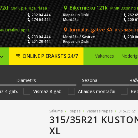
 72d
Biķernieku 121k
MMK pie Riga Plaza
MMK 800m no 
232 04 444
Riepas un Diski
262 6
274 64 444
Montāža
200 6
Jūrmalas gatve 3A
K Dreiliņu aplis
KN6 riepu s
233 04 444
Montāža / Savirze
230 0
201 20 444
Riepas un Diski
ONLINE PIERAKSTS 24/7
Vakances
Noderīg
Diametrs
Sezona
Raž
z 4 gab.
Vismaz 8 gab.
Atlaides montāžai
Be
Sākums
/
Riepas
/
Vasaras riepas
/
315/35R21 
315/35R21 KUSTO
XL