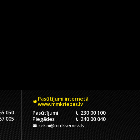
Pasūtījumi internetā
www.mmkriepas.lv
65 050
Pasūtījumi
230 00 100
67 005
Piegādes
240 00 040
rekini@mmkserviss.lv