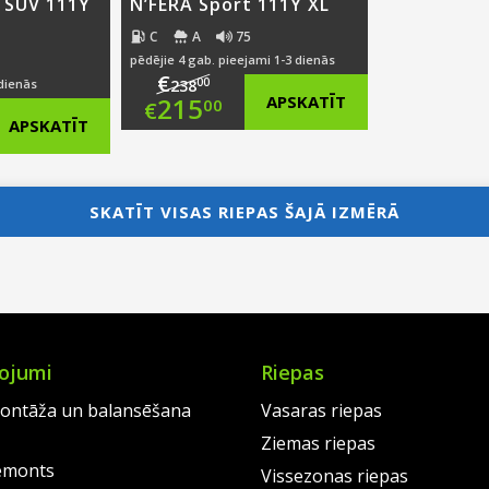
 SUV 111Y
N’FERA Sport 111Y XL
C
A
75
pēdējie 4 gab. pieejami 1-3 dienās
€
00
 dienās
238
Original
215
APSKATĪT
00
€
nal
APSKATĪT
price
Current
nt
was:
price
SKATĪT VISAS RIEPAS ŠAJĀ IZMĒRĀ
€238.00.
is:
00.
€215.00.
00.
ojumi
Riepas
ontāža un balansēšana
Vasaras riepas
Ziemas riepas
emonts
Vissezonas riepas