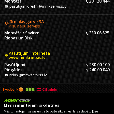
Montāža
201 20 444
pasutijumidreilini@mmkserviss.lv
Jūrmalas gatve 3A
KN6 riepu serviss
Montāža / Savirze
230 06 525
Riepas un Diski
Pasūtījumi internetā
www.mmkriepas.lv
Pasūtījumi
230 00 100
Piegādes
240 00 040
rekini@mmkserviss.lv
Mēs izmantojam sīkdatnes
Mēs izmantojam savas un trešo pušu sīkdatnes, lai saglabātu Jūsu