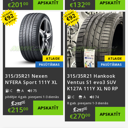
Original
Original
201
APSKATĪT
132
APSKATĪT
00
00
€
€
IETAUPI
IETAUPI
price
Current
price
Current
92
92
€
€
uz kompl.
uz kompl.
was:
price
was:
price
€259.00.
is:
€169.00.
is:
€201.00.
€132.00.
ATLAIDE
ATLAIDE
PASŪTĀMAS
PASŪTĀMAS
315/35R21 Nexen
315/35R21 Hankook
N’FERA Sport 111Y XL
Ventus S1 evo3 SUV
K127A 111Y XL N0 RP
C
A
75
C
A
74
pēdējie 4 gab. pieejami 1-3 dienās
€
00
238
8 gab. pieejami 1-3 dienās
Original
215
APSKATĪT
€
00
€
00
293
Original
270
APSKATĪT
00
€
price
Current
price
Current