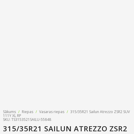
Riepu zīmoli
Par mums
Riepu un disku tirdzniecība
Jaunumi
MMK Riepas
Kontakti
Savirzes regulēšana
Riepu apzīmējumi
Atsauksmes
Kondicionieru uzpilde
Riepu kalkulators
Foto
TPMS sensoru programmēšana
Biežāk uzdotie jautājumi
Riepu glabāšana
Riepu piegāde
Riepas uz nomaksu
Sākums
/
Riepas
/
Vasaras riepas
/
315/35R21 Sailun Atrezzo ZSR2 SUV
111Y XL RP
SKU: TS3153521SAILU-55848
315/35R21 SAILUN ATREZZO ZSR2