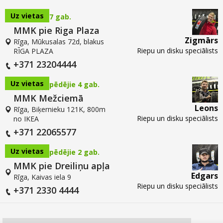
Uz vietas
7 gab.
MMK pie Riga Plaza
Zigmārs
Rīga, Mūkusalas 72d, blakus
Riepu un disku speciālists
RĪGA PLAZA
+371 23204444
Uz vietas
pēdējie 4 gab.
MMK Mežciemā
Leons
Rīga, Biķernieku 121K, 800m
Riepu un disku speciālists
no IKEA
+371 22065577
Uz vietas
pēdējie 2 gab.
MMK pie Dreiliņu apļa
Edgars
Rīga, Kaivas iela 9
Riepu un disku speciālists
+371 2330 4444