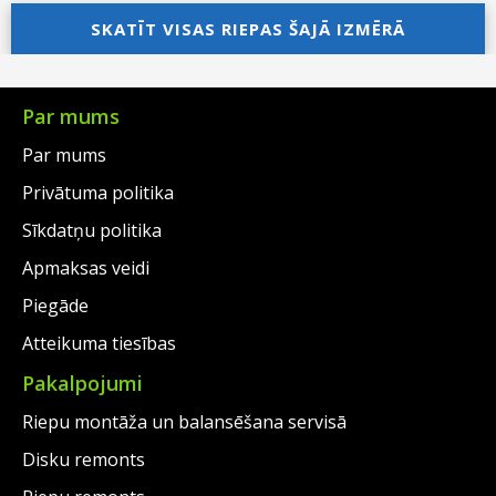
was:
price
SKATĪT VISAS RIEPAS ŠAJĀ IZMĒRĀ
was:
price
€238.00.
is:
€293.00.
is:
€215.00.
€270.00.
Par mums
Par mums
Privātuma politika
Sīkdatņu politika
Apmaksas veidi
Piegāde
Atteikuma tiesības
Pakalpojumi
Riepu montāža un balansēšana servisā
Disku remonts