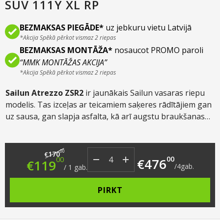
SUV 111Y XL RP
BEZMAKSAS PIEGĀDE*
uz jebkuru vietu Latvijā
*Akcija Spēkā pērkot vismaz 2 riepas
BEZMAKSAS MONTĀŽA*
nosaucot PROMO paroli
“MMK MONTĀŽAS AKCIJA”
*Akcija Spēkā pērkot vismaz 2 riepas
Sailun Atrezzo ZSR2
ir jaunākais Sailun vasaras riepu
modelis. Tas izceļas ar teicamiem saķeres rādītājiem gan
uz sausa, gan slapja asfalta, kā arī augstu braukšanas
komfortu. Paredzēts gan sportiskai, gan mierīgai
braukšanai vasaras apstākļos un piemērots gan
Original price was: €170.00.
Current price is: €119.00.
vieglajām automašīnām, gan krosoveriem.
00
170
€
00
00
€
476
€
119
/
4
gab.
/
1
gab.
PIRKT