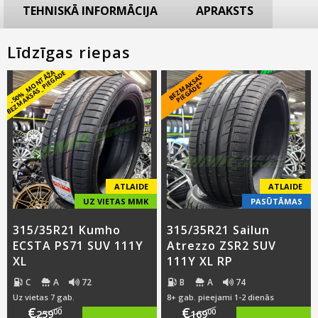
TEHNISKĀ INFORMĀCIJA
APRAKSTS
Līdzīgas riepas
-
5
0
%
_
M
O
N
T
Ā
Ž
A
B
E
Z
M
A
K
S
A
S
_
PI
E
G
Ā
D
E
B
E
Z
M
A
S
A
S
PI
E
G
Ā
D
E
K
*
ATLAIDE
ATLAIDE
UZ VIETAS MMK
PASŪTĀMAS
315/35R21 Kumho
315/35R21 Sailun
ECSTA PS71 SUV 111Y
Atrezzo ZSR2 SUV
XL
111Y XL RP
C
A
72
B
A
74
Uz vietas 7 gab.
8+ gab. pieejami 1-2 dienās
€
€
00
00
259
169