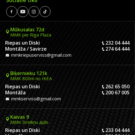
Sociālie tīkli
Mūkusalas 72d
MMK pie Riga Plaza
Riepas un Diski
232 04 444
Montāža / Savirze
274 64 444
mmkriepuserviss@gmail.com
Biķernieku 121k
MMK 800m no IKEA
Riepas un Diski
262 65 050
Montāža
200 67 005
mmkserviss@gmail.com
Kaivas 9
MMK Dreiliņu aplis
Riepas un Diski
233 04 444