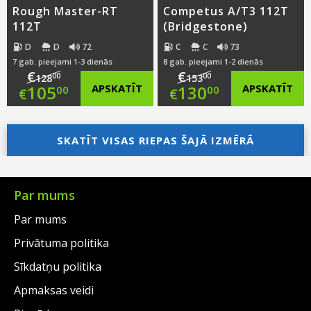
Rough Master-RT
Competus A/T3 112T
112T
(Bridgestone)
D
D
72
C
C
73
7 gab. pieejami 1-3 dienās
8 gab. pieejami 1-2 dienās
€
€
00
00
128
153
Original
Original
105
APSKATĪT
130
APSKATĪT
00
00
€
€
price
Current
price
Current
was:
price
SKATĪT VISAS RIEPAS ŠAJĀ IZMĒRĀ
was:
price
€128.00.
is:
€153.00.
is:
€105.00.
€130.00.
Par mums
Par mums
Privātuma politika
Sīkdatņu politika
Apmaksas veidi