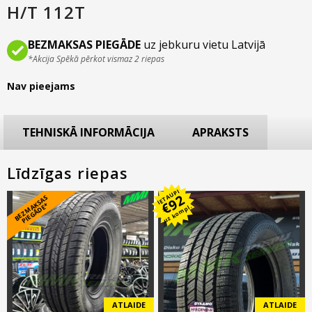
H/T 112T
BEZMAKSAS PIEGĀDE
uz jebkuru vietu Latvijā
*Akcija Spēkā pērkot vismaz 2 riepas
Nav pieejams
TEHNISKĀ INFORMĀCIJA
APRAKSTS
Līdzīgas riepas
IETAUPI
92
B
E
Z
M
A
S
A
S
PI
E
G
Ā
D
E
€
K
*
uz kompl.
ATLAIDE
ATLAIDE