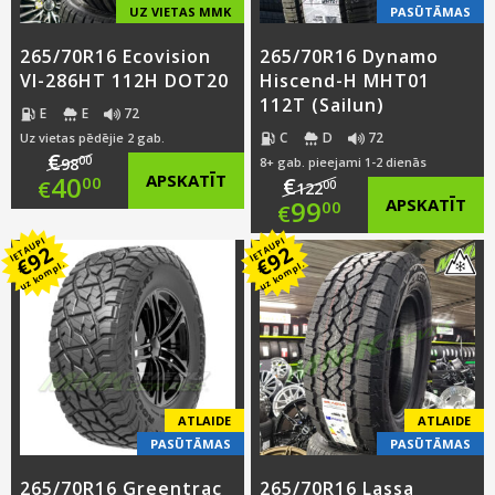
UZ VIETAS MMK
PASŪTĀMAS
265/70R16 Ecovision
265/70R16 Dynamo
VI-286HT 112H DOT20
Hiscend-H MHT01
112T (Sailun)
E
E
72
C
D
72
Uz vietas pēdējie 2 gab.
€
00
98
8+ gab. pieejami 1-2 dienās
Original
40
APSKATĪT
€
00
€
00
122
Original
99
APSKATĪT
00
€
price
Current
IETAUPI
IETAUPI
price
Current
92
92
was:
price
€
€
uz kompl.
uz kompl.
was:
price
€98.00.
is:
€122.00.
is:
€40.00.
€99.00.
ATLAIDE
ATLAIDE
PASŪTĀMAS
PASŪTĀMAS
265/70R16 Greentrac
265/70R16 Lassa