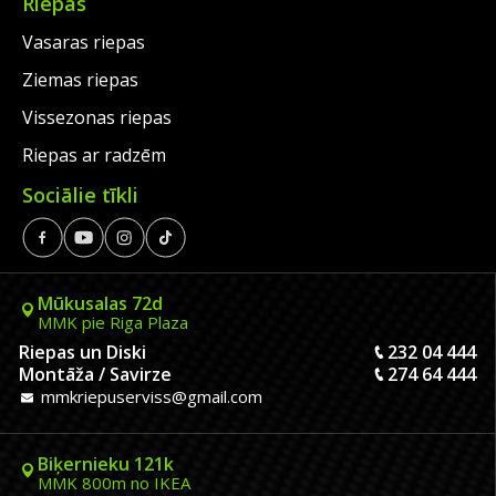
Riepas
Vasaras riepas
Ziemas riepas
Vissezonas riepas
Riepas ar radzēm
Sociālie tīkli
Mūkusalas 72d
MMK pie Riga Plaza
Riepas un Diski
232 04 444
Montāža / Savirze
274 64 444
mmkriepuserviss@gmail.com
Biķernieku 121k
MMK 800m no IKEA