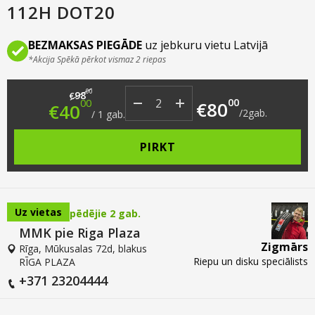
112H DOT20
BEZMAKSAS PIEGĀDE
uz jebkuru vietu Latvijā
*Akcija Spēkā pērkot vismaz 2 riepas
Original price was: €98.00.
Current price is: €40.00.
00
98
€
00
00
€
80
€
40
/
2
gab.
/
1
gab.
PIRKT
Uz vietas
pēdējie 2 gab.
MMK pie Riga Plaza
Zigmārs
Rīga, Mūkusalas 72d, blakus
Riepu un disku speciālists
RĪGA PLAZA
+371 23204444