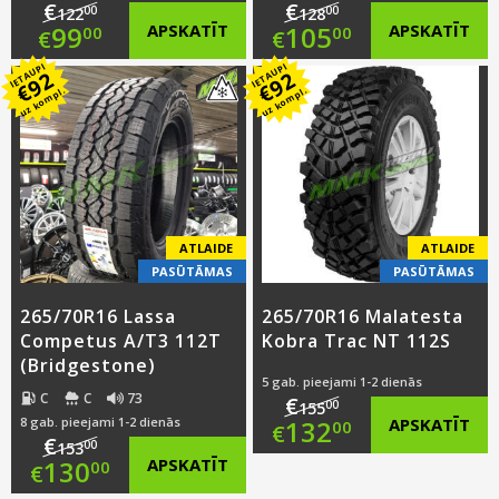
€
€
00
00
122
128
Original
Original
99
APSKATĪT
105
APSKATĪT
00
00
€
€
IETAUPI
IETAUPI
price
Current
price
Current
92
92
€
€
uz kompl.
uz kompl.
was:
price
was:
price
€122.00.
is:
€128.00.
is:
€99.00.
€105.00.
ATLAIDE
ATLAIDE
PASŪTĀMAS
PASŪTĀMAS
265/70R16 Lassa
265/70R16 Malatesta
Competus A/T3 112T
Kobra Trac NT 112S
(Bridgestone)
5 gab. pieejami 1-2 dienās
C
C
73
€
00
155
Original
132
APSKATĪT
8 gab. pieejami 1-2 dienās
00
€
€
00
153
Original
130
APSKATĪT
price
Current
00
€