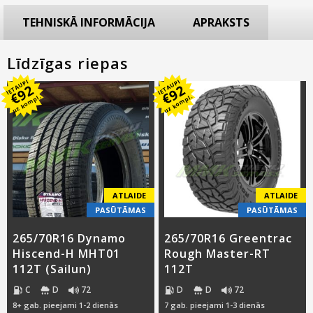
TEHNISKĀ INFORMĀCIJA
APRAKSTS
Līdzīgas riepas
IETAUPI
IETAUPI
92
92
€
€
uz kompl.
uz kompl.
ATLAIDE
ATLAIDE
PASŪTĀMAS
PASŪTĀMAS
265/70R16 Dynamo
265/70R16 Greentrac
Hiscend-H MHT01
Rough Master-RT
112T (Sailun)
112T
C
D
72
D
D
72
8+ gab. pieejami 1-2 dienās
7 gab. pieejami 1-3 dienās