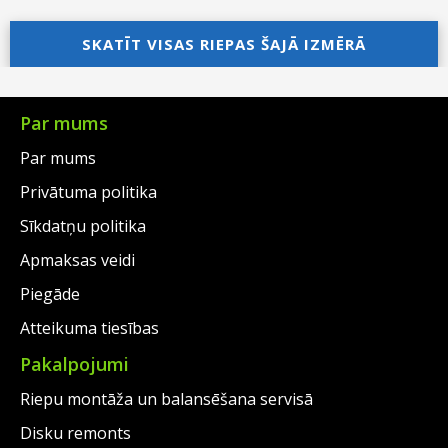
price
Current
was:
price
was:
price
SKATĪT VISAS RIEPAS ŠAJĀ IZMĒRĀ
€155.00.
is:
€153.00.
is:
€132.00.
€130.00.
Par mums
Par mums
Privātuma politika
Sīkdatņu politika
Apmaksas veidi
Piegāde
Atteikuma tiesības
Pakalpojumi
Riepu montāža un balansēšana servisā
Disku remonts