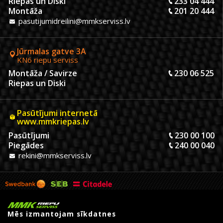
Riepas un Diski
233 04 444
Montāža
201 20 444
pasutijumidreilini@mmkserviss.lv
Jūrmalas gatve 3A
KN6 riepu serviss
Montāža / Savirze
230 06 525
Riepas un Diski
Pasūtījumi internetā
www.mmkriepas.lv
Pasūtījumi
230 00 100
Piegādes
240 00 040
rekini@mmkserviss.lv
Mēs izmantojam sīkdatnes