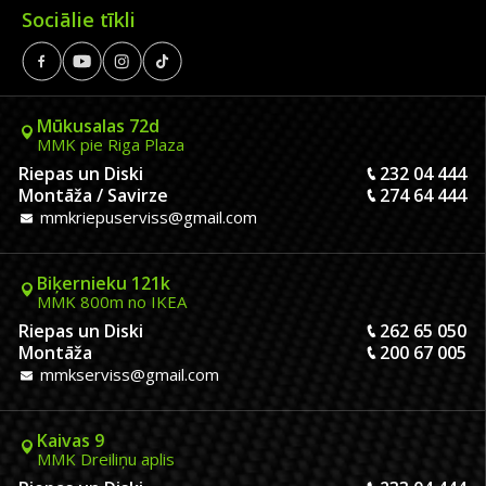
Sociālie tīkli
Mūkusalas 72d
MMK pie Riga Plaza
Riepas un Diski
232 04 444
Montāža / Savirze
274 64 444
mmkriepuserviss@gmail.com
Biķernieku 121k
MMK 800m no IKEA
Riepas un Diski
262 65 050
Montāža
200 67 005
mmkserviss@gmail.com
Kaivas 9
MMK Dreiliņu aplis