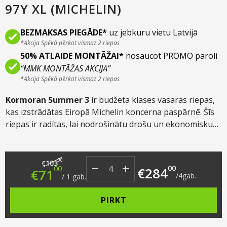
97Y XL (MICHELIN)
BEZMAKSAS PIEGĀDE*
uz jebkuru vietu Latvijā
*Akcija Spēkā pērkot vismaz 2 riepas
50% ATLAIDE MONTĀŽAI*
nosaucot PROMO paroli
“MMK MONTĀŽAS AKCIJA”
*Akcija Spēkā pērkot vismaz 2 riepas
Kormoran Summer 3
ir budžeta klases vasaras riepas,
kas izstrādātas Eiropā Michelin koncerna paspārnē. Šīs
riepas ir radītas, lai nodrošinātu drošu un ekonomisku
braukšanu, apvienojot pārbaudītas tehnoloģijas ar
pieejamu cenu. Asimetriskais protektora raksts sniedz
Original price was: €103.00.
Current price is: €71.00.
pārliecinošu stabilitāti un labu vadāmību gan pilsētas
00
103
€
00
00
€
284
€
71
satiksmē, gan uz šosejas.
/
4
gab.
/
1
gab.
PIRKT