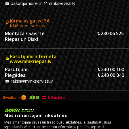
pasutijumidreilini@mmkserviss.lv
Jūrmalas gatve 3A
KN6 riepu serviss
Montāža / Savirze
230 06 525
Riepas un Diski
Pasūtījumi internetā
www.mmkriepas.lv
Pasūtījumi
230 00 100
Piegādes
240 00 040
rekini@mmkserviss.lv
Mēs izmantojam sīkdatnes
Mēs izmantojam savas un trešo pušu sīkdatnes, lai saglabātu Jūsu
iepirkšanās vēsturi un izmantotu informāciju par Jūsu iepriekš