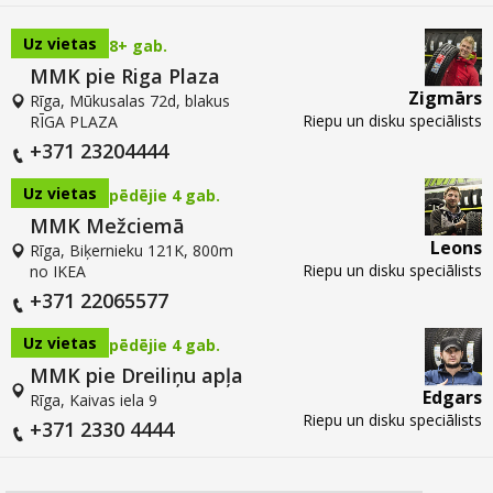
Uz vietas
8+ gab.
MMK pie Riga Plaza
Zigmārs
Rīga, Mūkusalas 72d, blakus
Riepu un disku speciālists
RĪGA PLAZA
+371 23204444
Uz vietas
pēdējie 4 gab.
MMK Mežciemā
Leons
Rīga, Biķernieku 121K, 800m
Riepu un disku speciālists
no IKEA
+371 22065577
Uz vietas
pēdējie 4 gab.
MMK pie Dreiliņu apļa
Edgars
Rīga, Kaivas iela 9
Riepu un disku speciālists
+371 2330 4444