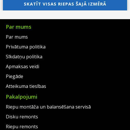
was:
price
SKATĪT VISAS RIEPAS ŠAJĀ IZMĒRĀ
€96.00.
is:
€93.00.
is:
€57.00.
€55.00.
Par mums
Par mums
Privātuma politika
Sīkdatņu politika
Apmaksas veidi
Piegāde
Atteikuma tiesības
Pakalpojumi
Riepu montāža un balansēšana servisā
Disku remonts
Riepu remonts