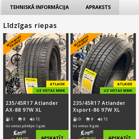
TEHNISKĀ INFORMĀCIJA
APRAKSTS
Līdzīgas riepas
B
E
Z
M
A
S
A
S
PI
E
G
Ā
D
E
B
E
Z
M
A
S
A
S
PI
E
G
Ā
D
E
K
*
K
*
ATLAIDE
ATLAIDE
UZ VIETAS MMK
UZ VIETAS MMK
235/45R17 Atlander
235/45R17 Atlander
AX-88 97W XL
Xsport-86 97W XL
C
B
72
D
B
72
Uz vietas pēdējie 2 gab.
Uz vietas 8 gab.
€
€
00
00
85
78
APSKATĪT
APSKATĪT
00
00