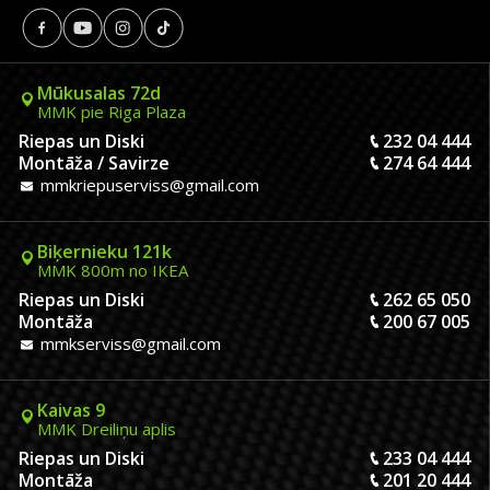
Mūkusalas 72d
MMK pie Riga Plaza
Riepas un Diski
232 04 444
Montāža / Savirze
274 64 444
mmkriepuserviss@gmail.com
Biķernieku 121k
MMK 800m no IKEA
Riepas un Diski
262 65 050
Montāža
200 67 005
mmkserviss@gmail.com
Kaivas 9
MMK Dreiliņu aplis
Riepas un Diski
233 04 444
Montāža
201 20 444