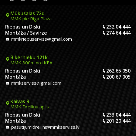
Mūkusalas 72d
MMK pie Riga Plaza
Riepas un Diski
232 04 444
Montāža / Savirze
274 64 444
mmkriepuserviss@gmail.com
Biķernieku 121k
MMK 800m no IKEA
Riepas un Diski
262 65 050
Montāža
200 67 005
mmkserviss@gmail.com
Kaivas 9
MMK Dreiliņu aplis
Riepas un Diski
233 04 444
Montāža
201 20 444
pasutijumidreilini@mmkserviss.lv