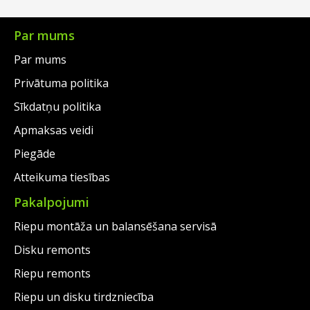
€96.00.
is:
€92.00.
is:
€57.00.
€58.00.
Par mums
Par mums
Privātuma politika
Sīkdatņu politika
Apmaksas veidi
Piegāde
Atteikuma tiesības
Pakalpojumi
Riepu montāža un balansēšana servisā
Disku remonts
Riepu remonts
Riepu un disku tirdzniecība