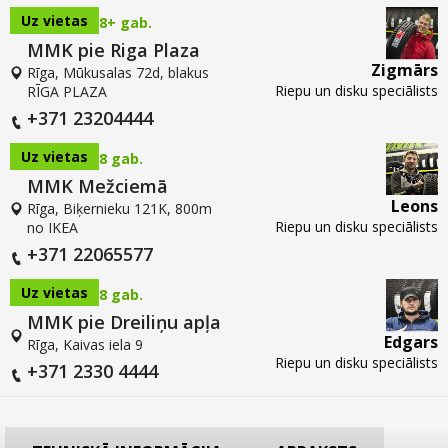
Uz vietas
8+ gab.
MMK pie Riga Plaza
Zigmārs
Rīga, Mūkusalas 72d, blakus
Riepu un disku speciālists
RĪGA PLAZA
+371 23204444
Uz vietas
8 gab.
MMK Mežciemā
Leons
Rīga, Biķernieku 121K, 800m
Riepu un disku speciālists
no IKEA
+371 22065577
Uz vietas
8 gab.
MMK pie Dreiliņu apļa
Edgars
Rīga, Kaivas iela 9
Riepu un disku speciālists
+371 2330 4444