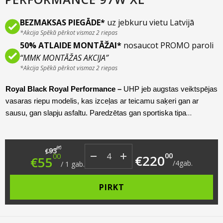
BEZMAKSAS PIEGĀDE*
uz jebkuru vietu Latvijā
*Akcija Spēkā pērkot vismaz 2 riepas
50% ATLAIDE MONTĀŽAI*
nosaucot PROMO paroli
“MMK MONTĀŽAS AKCIJA”
*Akcija Spēkā pērkot vismaz 2 riepas
Royal Black Royal Performance –
UHP jeb augstas veiktspējas
vasaras riepu modelis, kas izceļas ar teicamu saķeri gan ar
sausu, gan slapju asfaltu. Paredzētas gan sportiska tipa
vieglajām, gan apvidus jeb SUV automašīnām.
Original price was: €93.00.
Current price is: €55.00.
00
93
€
00
00
€
220
€
55
/
4
gab.
/
1
gab.
PIRKT