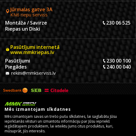
Jūrmalas gatve 3A
KN6 riepu serviss
Montāža / Savirze
230 06 525
Riepas un Diski
Pasūtījumi internetā
www.mmkriepas.lv
Pasūtījumi
230 00 100
Piegādes
240 00 040
rekini@mmkserviss.lv
Mēs izmantojam sīkdatnes
Mēs izmantojam savas un trešo pušu sīkdatnes, lai saglabātu Jūsu
iepirkšanās vēsturi un izmantotu informāciju par Jūsu iepriekš
iegādātajiem produktiem, lai ieteiktu Jums citus produktus, kuri,
mūsuprāt, Jūs interesēs.