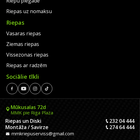
Riepu piegāde
Riepas uz nomaksu
Riepas
Vasaras riepas
Ziemas riepas
Vissezonas riepas
Riepas ar radzēm
Sociālie tīkli
Mūkusalas 72d
MMK pie Riga Plaza
Riepas un Diski
232 04 444
Montāža / Savirze
274 64 444
mmkriepuserviss@gmail.com