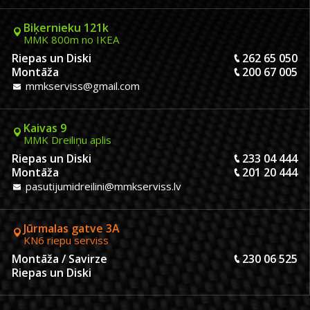
Biķernieku 121k
MMK 800m no IKEA
Riepas un Diski
262 65 050
Montāža
200 67 005
mmkserviss@gmail.com
Kaivas 9
MMK Dreiliņu aplis
Riepas un Diski
233 04 444
Montāža
201 20 444
pasutijumidreilini@mmkserviss.lv
Jūrmalas gatve 3A
KN6 riepu serviss
Montāža / Savirze
230 06 525
Riepas un Diski