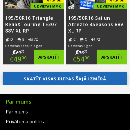
ATLAIDE
ATLAIDE
UZ VIETAS MMK
UZ VIETAS MMK
195/50R16 Triangle
195/50R16 Sailun
ReliaXTouring TE307
Atrezzo 4Seasons 88V
88V XL RP
XL RP
D
B
72
C
C
72
Uz vietas pēdējie 4 gab.
Uz vietas 8 gab.
€
€
00
00
69
76
Original
Original
49
APSKATĪT
54
APSKATĪT
00
00
€
€
price
Current
price
Current
was:
price
SKATĪT VISAS RIEPAS ŠAJĀ IZMĒRĀ
was:
price
€69.00.
is:
€76.00.
is:
€49.00.
€54.00.
Par mums
Par mums
Privātuma politika