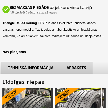
BEZMAKSAS PIEGĀDE
uz jebkuru vietu Latvijā
*Akcija Spēkā pērkot vismaz 2 riepas
Triangle ReliaXTouring TE307
ir labas kvalitātes, budžeta klases
vasaras riepu modelis. Tas izceļas ar labu akustisko un braukšanas
komfortu, kā arī ar labiem saķeres rādītājiem uz sausa un slapja asfalta.
Šis riepu modelis pieejams izmēru klāstā no R14 līdz R16 un paredzēts
kompaktklases automašīnām.
Nav pieejams
TEHNISKĀ INFORMĀCIJA
APRAKSTS
Līdzīgas riepas
B
E
Z
M
A
S
A
S
PI
E
G
Ā
D
E
B
E
Z
M
A
S
A
S
PI
E
G
Ā
D
E
K
*
K
*