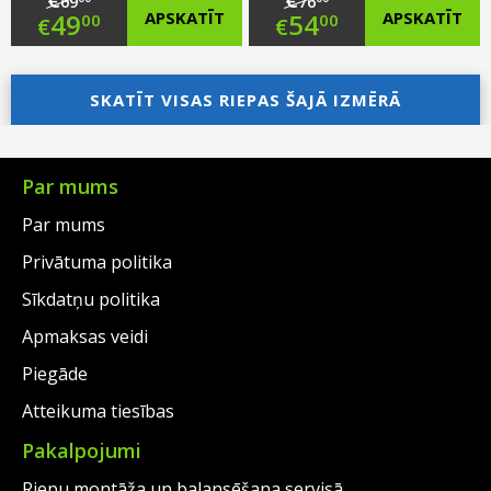
69
76
Original
Original
49
APSKATĪT
54
APSKATĪT
00
00
€
€
price
Current
price
Current
was:
price
SKATĪT VISAS RIEPAS ŠAJĀ IZMĒRĀ
was:
price
€69.00.
is:
€76.00.
is:
€49.00.
€54.00.
Par mums
Par mums
Privātuma politika
Sīkdatņu politika
Apmaksas veidi
Piegāde
Atteikuma tiesības
Pakalpojumi
Riepu montāža un balansēšana servisā