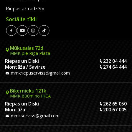
Riepas ar radzēm
Sociālie tīkli
Mūkusalas 72d
MMK pie Riga Plaza
Riepas un Diski
232 04 444
Montāža / Savirze
274 64 444
mmkriepuserviss@gmail.com
Biķernieku 121k
MMK 800m no IKEA
Riepas un Diski
262 65 050
Montāža
200 67 005
mmkserviss@gmail.com