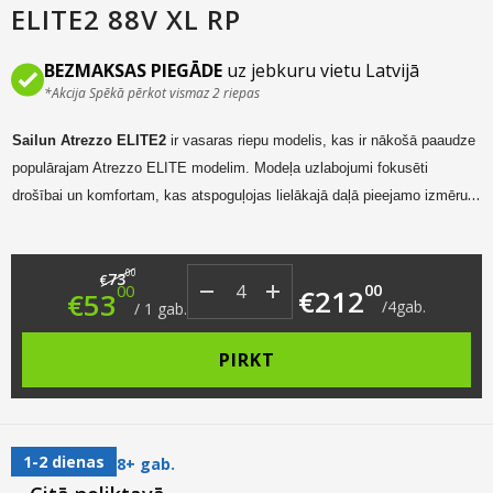
ELITE2 88V XL RP
BEZMAKSAS PIEGĀDE
uz jebkuru vietu Latvijā
*Akcija Spēkā pērkot vismaz 2 riepas
Sailun Atrezzo E
LITE2
ir vasaras
riepu
modelis,
kas ir nākošā paaudze
populārajam Atrezzo ELITE modelim
.
Modeļa uzlabojumi fokusēti
drošībai un komfortam,
kas atspoguļojas lielākajā daļā pieejamo izmēru
ar “A” rādītāju uz mitra seguma. ELITE2
modelis paredzēts plašam auto
spektram, tai skaitā hibrīda un elektro automašīnām.
Original price was: €73.00.
Current price is: €53.00.
00
73
€
00
00
€
212
€
53
/
4
gab.
/
1
gab.
PIRKT
1-2 dienas
8+ gab.