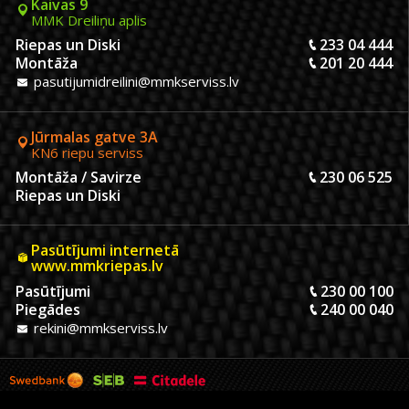
Kaivas 9
MMK Dreiliņu aplis
Riepas un Diski
233 04 444
Montāža
201 20 444
pasutijumidreilini@mmkserviss.lv
Jūrmalas gatve 3A
KN6 riepu serviss
Montāža / Savirze
230 06 525
Riepas un Diski
Pasūtījumi internetā
www.mmkriepas.lv
Pasūtījumi
230 00 100
Piegādes
240 00 040
rekini@mmkserviss.lv