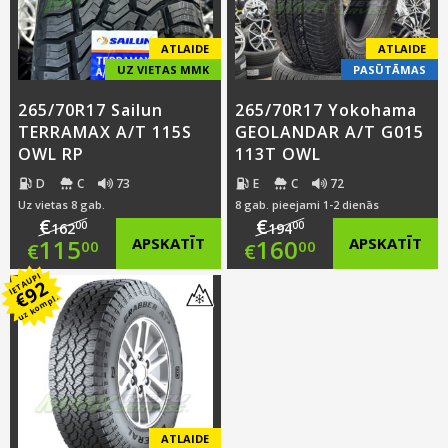
ATLAIDE
ATLAIDE
UZ VIETAS MMK
PASŪTĀMAS
265/70R17 Sailun
265/70R17 Yokohama
TERRAMAX A/T 115S
GEOLANDAR A/T G015
OWL RP
113T OWL
D
C
73
E
C
72
Uz vietas 8 gab.
8 gab. pieejami 1-2 dienās
€
€
00
00
162
194
Original
Original
115
APSKATĪT
160
APSKATĪT
00
00
€
€
IETAUPI
price
Current
price
Current
92
€
uz kompl.
was:
price
was:
price
€162.00.
is:
€194.00.
is:
€115.00.
€160.00.
ATLAIDE