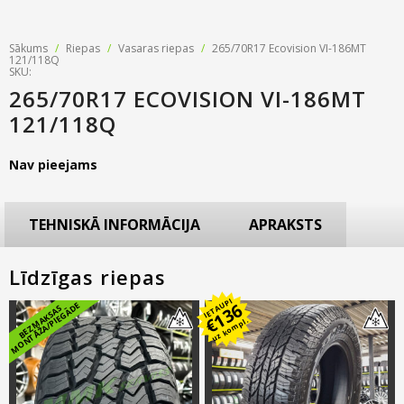
Sākums
/
Riepas
/
Vasaras riepas
/
265/70R17 Ecovision VI-186MT
121/118Q
SKU:
265/70R17 ECOVISION VI-186MT
121/118Q
Nav pieejams
TEHNISKĀ INFORMĀCIJA
APRAKSTS
Līdzīgas riepas
IETAUPI
136
E
B
E
Z
M
A
K
S
A
S
M
O
N
T
Ā
Ž
A
/
PI
E
G
Ā
D
€
uz kompl.