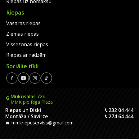
Riepas uz nomaksu
Riepas
Vasaras riepas
Ziemas riepas
Vissezonas riepas
Riepas ar radzēm
Sociālie tīkli
Mūkusalas 72d
MMK pie Riga Plaza
Riepas un Diski
232 04 444
Montāža / Savirze
274 64 444
mmkriepuserviss@gmail.com