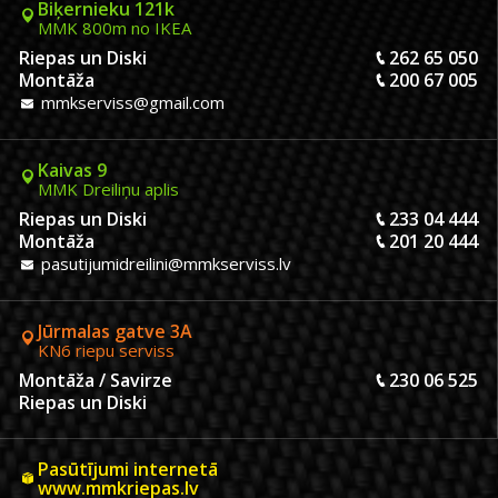
Biķernieku 121k
MMK 800m no IKEA
Riepas un Diski
262 65 050
Montāža
200 67 005
mmkserviss@gmail.com
Kaivas 9
MMK Dreiliņu aplis
Riepas un Diski
233 04 444
Montāža
201 20 444
pasutijumidreilini@mmkserviss.lv
Jūrmalas gatve 3A
KN6 riepu serviss
Montāža / Savirze
230 06 525
Riepas un Diski
Pasūtījumi internetā
www.mmkriepas.lv