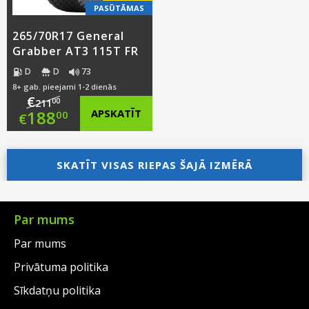
PASŪTĀMAS
265/70R17 General
Grabber AT3 115T FR
D
D
73
8+ gab. pieejami 1-2 dienās
€
00
211
Original
188
APSKATĪT
00
€
price
Current
was:
price
SKATĪT VISAS RIEPAS ŠAJĀ IZMĒRĀ
€211.00.
is:
€188.00.
Par mums
Par mums
Privātuma politika
Sīkdatņu politika