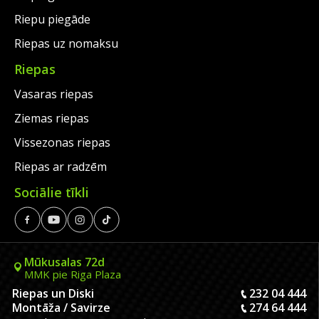
Riepu piegāde
Riepas uz nomaksu
Riepas
Vasaras riepas
Ziemas riepas
Vissezonas riepas
Riepas ar radzēm
Sociālie tīkli
Mūkusalas 72d
MMK pie Riga Plaza
Riepas un Diski
232 04 444
Montāža / Savirze
274 64 444