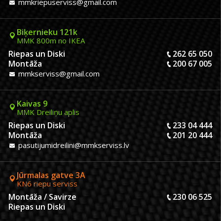
mmkriepuserviss@gmail.com
Biķernieku 121k
MMK 800m no IKEA
Riepas un Diski
262 65 050
Montāža
200 67 005
mmkserviss@gmail.com
Kaivas 9
MMK Dreiliņu aplis
Riepas un Diski
233 04 444
Montāža
201 20 444
pasutijumidreilini@mmkserviss.lv
Jūrmalas gatve 3A
KN6 riepu serviss
Montāža / Savirze
230 06 525
Riepas un Diski