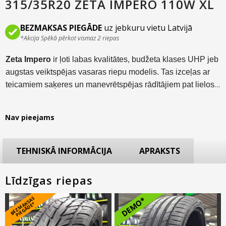
315/35R20 ZETA IMPERO 110W XL
BEZMAKSAS PIEGĀDE
uz jebkuru vietu Latvijā
*Akcija Spēkā pērkot vismaz 2 riepas
Zeta Impero
ir ļoti labas kvalitātes, budžeta klases UHP jeb
augstas veiktspējas vasaras riepu modelis. Tas izceļas ar
teicamiem saķeres un manevrētspējas rādītājiem pat lielos
braukšanas ātrumos. Šis vasaras riepu modelis pieejams
plašā izmēru klāstā no R16 līdz pat R22. Tas paredzēts gan
Nav pieejams
sportiska tipa vieglajām, gan apvidus automašīnām jeb
SUV.
TEHNISKĀ INFORMĀCIJA
APRAKSTS
Līdzīgas riepas
B
E
Z
M
A
S
A
S
PI
E
G
Ā
D
E
DEMO*
K
*