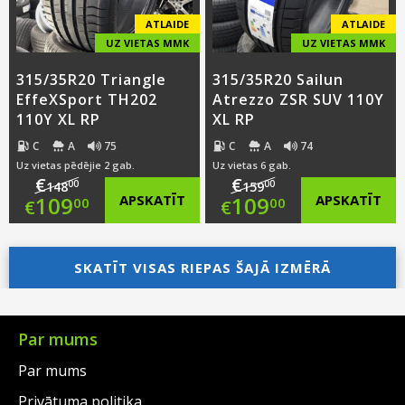
ATLAIDE
ATLAIDE
UZ VIETAS MMK
UZ VIETAS MMK
315/35R20 Triangle
315/35R20 Sailun
EffeXSport TH202
Atrezzo ZSR SUV 110Y
110Y XL RP
XL RP
C
A
75
C
A
74
Uz vietas pēdējie 2 gab.
Uz vietas 6 gab.
€
€
00
00
148
159
Original
Original
109
APSKATĪT
109
APSKATĪT
00
00
€
€
price
Current
price
Current
was:
price
SKATĪT VISAS RIEPAS ŠAJĀ IZMĒRĀ
was:
price
€148.00.
is:
€159.00.
is:
€109.00.
€109.00.
Par mums
Par mums
Privātuma politika