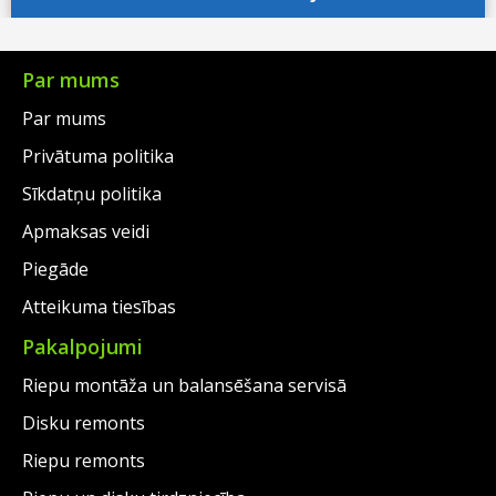
€286.00.
is:
€263.00.
Par mums
Par mums
Privātuma politika
Sīkdatņu politika
Apmaksas veidi
Piegāde
Atteikuma tiesības
Pakalpojumi
Riepu montāža un balansēšana servisā
Disku remonts
Riepu remonts