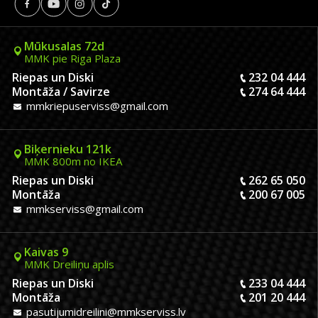
Mūkusalas 72d
MMK pie Riga Plaza
Riepas un Diski
232 04 444
Montāža / Savirze
274 64 444
mmkriepuserviss@gmail.com
Biķernieku 121k
MMK 800m no IKEA
Riepas un Diski
262 65 050
Montāža
200 67 005
mmkserviss@gmail.com
Kaivas 9
MMK Dreiliņu aplis
Riepas un Diski
233 04 444
Montāža
201 20 444
pasutijumidreilini@mmkserviss.lv