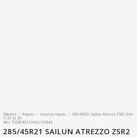
Riepu zīmoli
Par mums
Riepu un disku tirdzniecība
Jaunumi
MMK Riepas
Kontakti
Savirzes regulēšana
Riepu apzīmējumi
Atsauksmes
Kondicionieru uzpilde
Riepu kalkulators
Foto
TPMS sensoru programmēšana
Biežāk uzdotie jautājumi
Riepu glabāšana
Riepu piegāde
Riepas uz nomaksu
Sākums
/
Riepas
/
Vasaras riepas
/
285/45R21 Sailun Atrezzo ZSR2 SUV
113Y XL RP
SKU: TS2854521SAILU-55844
285/45R21 SAILUN ATREZZO ZSR2