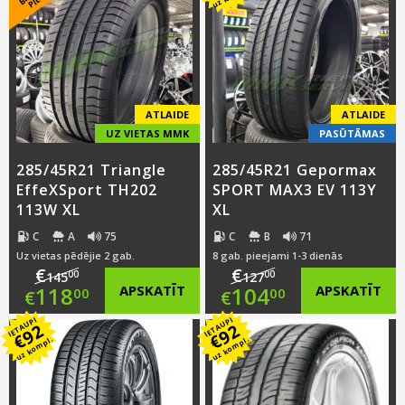
ATLAIDE
ATLAIDE
UZ VIETAS MMK
PASŪTĀMAS
285/45R21 Triangle
285/45R21 Gepormax
EffeXSport TH202
SPORT MAX3 EV 113Y
113W XL
XL
C
A
75
C
B
71
Uz vietas pēdējie 2 gab.
8 gab. pieejami 1-3 dienās
€
€
00
00
145
127
Original
Original
118
APSKATĪT
104
APSKATĪT
00
00
€
€
IETAUPI
IETAUPI
price
Current
price
Current
92
92
€
€
uz kompl.
uz kompl.
was:
price
was:
price
€145.00.
is:
€127.00.
is: