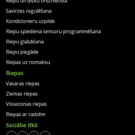
Riepu un disku tirdzniecība
Savirzes regulēšana
Kondicionieru uzpilde
Riepu spiediena sensoru programmēšana
Riepu glabāšana
Riepu piegāde
Riepas uz nomaksu
Riepas
Vasaras riepas
Ziemas riepas
Vissezonas riepas
Riepas ar radzēm
Sociālie tīkli