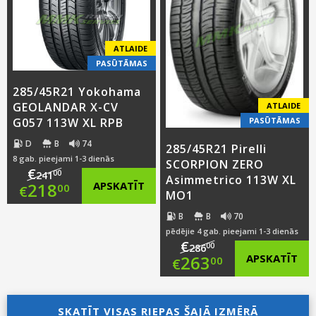
€118.00.
€104.00.
ATLAIDE
PASŪTĀMAS
285/45R21 Yokohama
GEOLANDAR X-CV
ATLAIDE
PASŪTĀMAS
G057 113W XL RPB
D
B
74
285/45R21 Pirelli
8 gab. pieejami 1-3 dienās
SCORPION ZERO
€
00
241
Asimmetrico 113W XL
Original
218
APSKATĪT
00
€
MO1
price
Current
B
B
70
pēdējie 4 gab. pieejami 1-3 dienās
was:
price
€
00
286
Original
263
APSKATĪT
00
€
€241.00.
is:
price
Current
€218.00.
SKATĪT VISAS RIEPAS ŠAJĀ IZMĒRĀ
was:
price