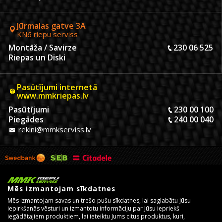
Jūrmalas gatve 3A
KN6 riepu serviss
Montāža / Savirze
230 06 525
Riepas un Diski
Pasūtījumi internetā
www.mmkriepas.lv
Pasūtījumi
230 00 100
Piegādes
240 00 040
rekini@mmkserviss.lv
Mēs izmantojam sīkdatnes
Mēs izmantojam savas un trešo pušu sīkdatnes, lai saglabātu Jūsu
iepirkšanās vēsturi un izmantotu informāciju par Jūsu iepriekš
iegādātajiem produktiem, lai ieteiktu Jums citus produktus, kuri,