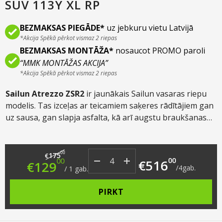
SUV 113Y XL RP
BEZMAKSAS PIEGĀDE*
uz jebkuru vietu Latvijā
*Akcija Spēkā pērkot vismaz 2 riepas
BEZMAKSAS MONTĀŽA*
nosaucot PROMO paroli
“MMK MONTĀŽAS AKCIJA”
*Akcija Spēkā pērkot vismaz 2 riepas
Sailun Atrezzo ZSR2
ir jaunākais Sailun vasaras riepu
modelis. Tas izceļas ar teicamiem saķeres rādītājiem gan
uz sausa, gan slapja asfalta, kā arī augstu braukšanas
komfortu. Paredzēts gan sportiskai, gan mierīgai
braukšanai vasaras apstākļos un piemērots gan
Original price was: €175.00.
Current price is: €129.00.
vieglajām automašīnām, gan krosoveriem.
00
175
€
00
00
€
516
€
129
/
4
gab.
/
1
gab.
PIRKT