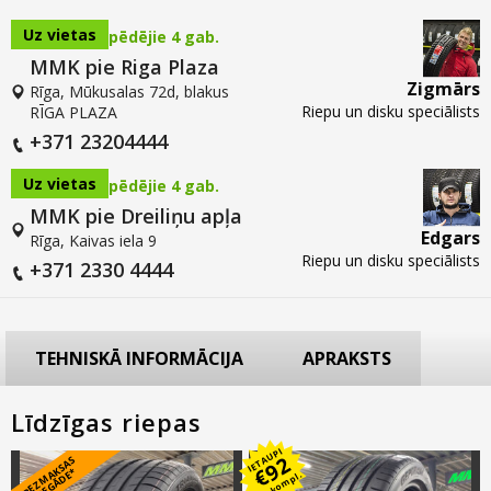
Uz vietas
pēdējie 4 gab.
MMK pie Riga Plaza
Zigmārs
Rīga, Mūkusalas 72d, blakus
Riepu un disku speciālists
RĪGA PLAZA
+371 23204444
Uz vietas
pēdējie 4 gab.
MMK pie Dreiliņu apļa
Edgars
Rīga, Kaivas iela 9
Riepu un disku speciālists
+371 2330 4444
TEHNISKĀ INFORMĀCIJA
APRAKSTS
Līdzīgas riepas
IETAUPI
92
B
E
Z
M
A
S
A
S
PI
E
G
Ā
D
E
€
K
*
uz kompl.