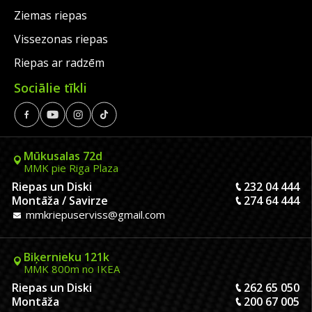
Ziemas riepas
Vissezonas riepas
Riepas ar radzēm
Sociālie tīkli
Mūkusalas 72d
MMK pie Riga Plaza
Riepas un Diski
232 04 444
Montāža / Savirze
274 64 444
mmkriepuserviss@gmail.com
Biķernieku 121k
MMK 800m no IKEA
Riepas un Diski
262 65 050
Montāža
200 67 005