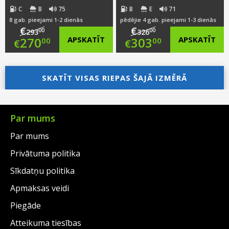
C
B
75
B
E
71
8 gab. pieejami 1-2 dienās
pēdējie 4 gab. pieejami 1-3 dienās
€
€
00
00
293
326
Original
Original
270
APSKATĪT
303
APSKATĪT
00
00
€
€
price
Current
price
Current
was:
price
SKATĪT VISAS RIEPAS ŠAJĀ IZMĒRĀ
was:
price
€293.00.
is:
€326.00.
is:
€270.00.
€303.00.
Par mums
Par mums
Privātuma politika
Sīkdatņu politika
Apmaksas veidi
Piegāde
Atteikuma tiesības