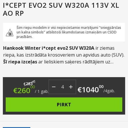
I*CEPT EVO2 SUV W320A 113V XL
AO RP
Šim riepu modelim ir visi nepieciešamie marķējumi “sniegpārslas
un kalna simbols” atbilstoši likumdošanas izmaiņām un CSDD
prasībām.
Hankook
Winter i*cept evo2 SUV W320A
ir ziemas
riepa, kas izstrādāta krosoveriem un apvidus auto (SUV).
Šī riepa izceļas
ar lieliskiem saķeres rādītājiem uz
slapjām un sniegotām virsmām, manevrētspēju un
stabilitāti.
Original price was: €283.00.
Current price is: €260.00.
00
283
€
00
00
€
1040
€
260
/
4
gab.
/
1
gab.
PIRKT