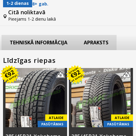
1-2 dienas
8+ gab.
Citā noliktavā
Pieejams 1-2 dienu laikā
TEHNISKĀ INFORMĀCIJA
APRAKSTS
Līdzīgas riepas
IETAUPI
IETAUPI
92
92
€
€
uz kompl.
uz kompl.
ATLAIDE
ATLAIDE
PASŪTĀMAS
PASŪTĀMAS