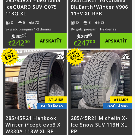
285/45R21 Yokohama
285/45R21 Yokohama
iceGUARD SUV G075
BluEarth*Winter V906
113Q XL
113V XL RPB
D
E
72
D
B
73
8+ gab. pieejami 1-2 dienās
8+ gab. pieejami 1-2 dienās
€
€
00
00
265
270
Original
Original
242
APSKATĪT
247
APSKATĪT
00
00
€
€
IETAUPI
IETAUPI
price
Current
price
Current
92
92
€
€
uz kompl.
uz kompl.
was:
price
was:
price
€265.00.
is:
€270.00.
is:
€242.00.
€247.00.
ATLAIDE
ATLAIDE
PASŪTĀMAS
PASŪTĀMAS
285/45R21 Hankook
285/45R21 Michelin X-
Winter i*cept evo3 X
Ice Snow SUV 113H XL
W330A 113W XL RP
RP