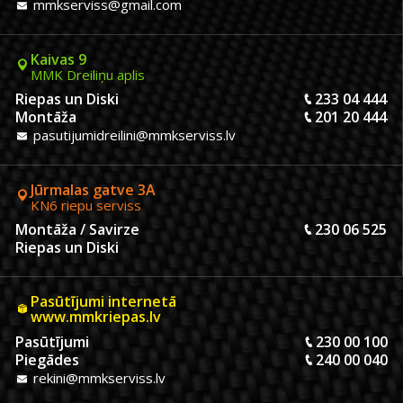
mmkserviss@gmail.com
Kaivas 9
MMK Dreiliņu aplis
Riepas un Diski
233 04 444
Montāža
201 20 444
pasutijumidreilini@mmkserviss.lv
Jūrmalas gatve 3A
KN6 riepu serviss
Montāža / Savirze
230 06 525
Riepas un Diski
Pasūtījumi internetā
www.mmkriepas.lv
Pasūtījumi
230 00 100
Piegādes
240 00 040
rekini@mmkserviss.lv