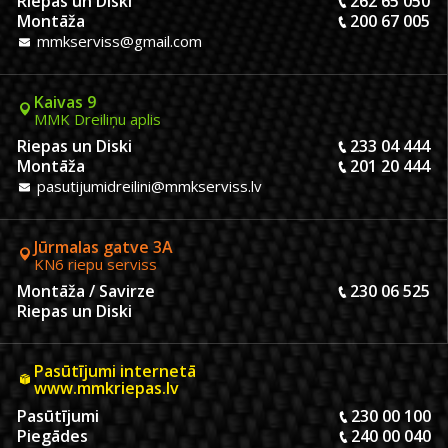
Riepas un Diski
262 65 050
Montāža
200 67 005
mmkserviss@gmail.com
Kaivas 9
MMK Dreiliņu aplis
Riepas un Diski
233 04 444
Montāža
201 20 444
pasutijumidreilini@mmkserviss.lv
Jūrmalas gatve 3A
KN6 riepu serviss
Montāža / Savirze
230 06 525
Riepas un Diski
Pasūtījumi internetā
www.mmkriepas.lv
Pasūtījumi
230 00 100
Piegādes
240 00 040