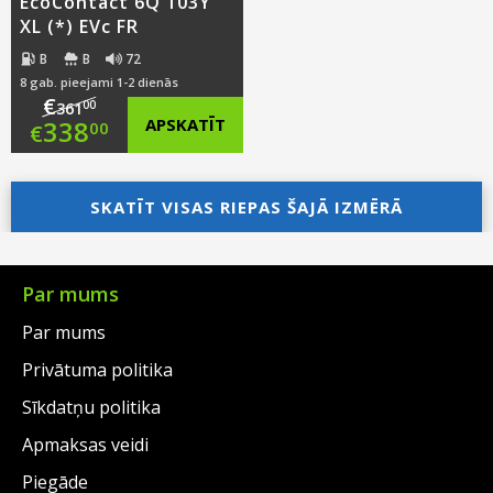
EcoContact 6Q 103Y
XL (*) EVc FR
B
B
72
8 gab. pieejami 1-2 dienās
€
00
361
Original
338
APSKATĪT
00
€
price
Current
was:
price
SKATĪT VISAS RIEPAS ŠAJĀ IZMĒRĀ
€361.00.
is:
€338.00.
Par mums
Par mums
Privātuma politika
Sīkdatņu politika
Apmaksas veidi
Piegāde