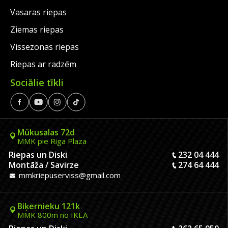
Vasaras riepas
Ziemas riepas
Vissezonas riepas
Riepas ar radzēm
Sociālie tīkli
Mūkusalas 72d
MMK pie Riga Plaza
Riepas un Diski
232 04 444
Montāža / Savirze
274 64 444
mmkriepuserviss@gmail.com
Biķernieku 121k
MMK 800m no IKEA