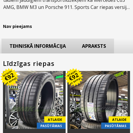
AMG, BMW M3 un Porsche 911. Sports Car riepas versija
uzlabo iepriekšējo P Zero modeli ar augstākiem saķeres
rādītājiem gan uz sausu, gan slapja ceļa seguma un
Nav pieejams
bremzēšanas rādītājiem.
TEHNISKĀ INFORMĀCIJA
APRAKSTS
Līdzīgas riepas
IETAUPI
IETAUPI
92
92
€
€
uz kompl.
uz kompl.
ATLAIDE
ATLAIDE
PASŪTĀMAS
PASŪTĀMAS