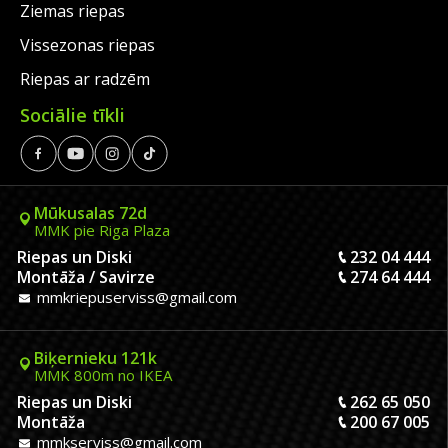
Ziemas riepas
Vissezonas riepas
Riepas ar radzēm
Sociālie tīkli
Mūkusalas 72d
MMK pie Riga Plaza
Riepas un Diski
232 04 444
Montāža / Savirze
274 64 444
mmkriepuserviss@gmail.com
Biķernieku 121k
MMK 800m no IKEA
Riepas un Diski
262 65 050
Montāža
200 67 005
mmkserviss@gmail.com