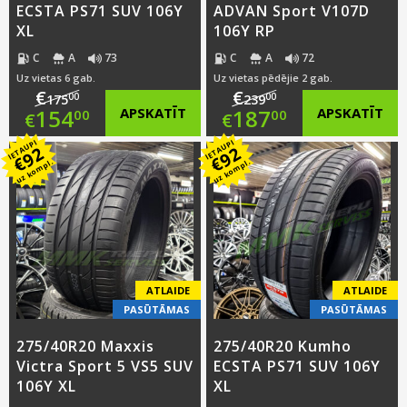
ECSTA PS71 SUV 106Y
ADVAN Sport V107D
XL
106Y RP
C
A
73
C
A
72
Uz vietas 6 gab.
Uz vietas pēdējie 2 gab.
€
€
00
00
175
239
Original
Original
154
APSKATĪT
187
APSKATĪT
00
00
€
€
IETAUPI
IETAUPI
price
Current
price
Current
92
92
€
€
uz kompl.
uz kompl.
was:
price
was:
price
€175.00.
is:
€239.00.
is:
€154.00.
€187.00.
ATLAIDE
ATLAIDE
PASŪTĀMAS
PASŪTĀMAS
275/40R20 Maxxis
275/40R20 Kumho
Victra Sport 5 VS5 SUV
ECSTA PS71 SUV 106Y
106Y XL
XL