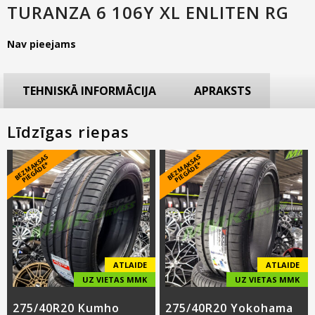
TURANZA 6 106Y XL ENLITEN RG
Nav pieejams
TEHNISKĀ INFORMĀCIJA
APRAKSTS
Līdzīgas riepas
B
E
Z
M
A
S
A
S
PI
E
G
Ā
D
E
B
E
Z
M
A
S
A
S
PI
E
G
Ā
D
E
K
*
K
*
ATLAIDE
ATLAIDE
UZ VIETAS MMK
UZ VIETAS MMK
275/40R20 Kumho
275/40R20 Yokohama