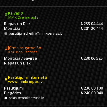
Kaivas 9
MMK Dreiliņu aplis
Riepas un Diski
233 04 444
Montāža
201 20 444
pasutijumidreilini@mmkserviss.lv
Jūrmalas gatve 3A
KN6 riepu serviss
Montāža / Savirze
230 06 525
Riepas un Diski
Pasūtījumi internetā
www.mmkriepas.lv
Pasūtījumi
230 00 100
Piegādes
240 00 040
rekini@mmkserviss.lv