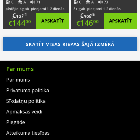
C
A
71
C
A
73
pēdējie 4 gab. pieejami 1-2 dienās
8+ gab. pieejami 1-2 dienās
€
€
00
00
167
169
Original
Original
144
APSKATĪT
146
APSKATĪT
00
00
€
€
price
Current
price
Current
was:
price
SKATĪT VISAS RIEPAS ŠAJĀ IZMĒRĀ
was:
price
€167.00.
is:
€169.00.
is:
€144.00.
€146.00.
Par mums
Par mums
Privātuma politika
Sīkdatņu politika
Apmaksas veidi
Piegāde
Atteikuma tiesības