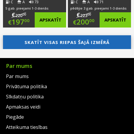
C
A
73
C
A
71
5 gab. pieejami 1-3 dienās
pēdējie 3 gab. pieejami 1-3 dienās
€
€
00
00
220
223
Original
Original
197
APSKATĪT
200
APSKATĪT
00
00
€
€
price
Current
price
Current
was:
price
SKATĪT VISAS RIEPAS ŠAJĀ IZMĒRĀ
was:
price
€220.00.
is:
€223.00.
is:
€197.00.
€200.00.
Par mums
Par mums
Privātuma politika
Sīkdatņu politika
Apmaksas veidi
Piegāde
Atteikuma tiesības