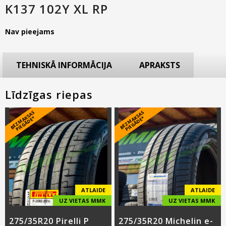
K137 102Y XL RP
Nav pieejams
TEHNISKĀ INFORMĀCIJA
APRAKSTS
Līdzīgas riepas
B
E
Z
M
A
S
A
S
PI
E
G
Ā
D
E
B
E
Z
M
A
S
A
S
PI
E
G
Ā
D
E
K
*
K
*
ATLAIDE
ATLAIDE
UZ VIETAS MMK
UZ VIETAS MMK
275/35R20 Pirelli P
275/35R20 Michelin e-