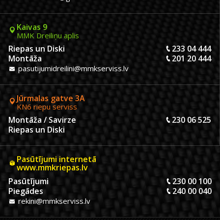
Kaivas 9
MMK Dreiliņu aplis
Riepas un Diski
233 04 444
Montāža
201 20 444
pasutijumidreilini@mmkserviss.lv
Jūrmalas gatve 3A
KN6 riepu serviss
Montāža / Savirze
230 06 525
Riepas un Diski
Pasūtījumi internetā
www.mmkriepas.lv
Pasūtījumi
230 00 100
Piegādes
240 00 040
rekini@mmkserviss.lv