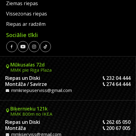
Ziemas riepas
Vissezonas riepas
Riepas ar radzēm
Sociālie tīkli
Mūkusalas 72d
MMK pie Riga Plaza
Riepas un Diski
232 04 444
Montāža / Savirze
274 64 444
mmkriepuserviss@gmail.com
Biķernieku 121k
MMK 800m no IKEA
Riepas un Diski
262 65 050
Montāža
200 67 005
mmkserviss@gmail.com