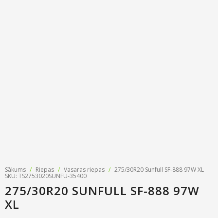
Riepu zīmoli
Par mums
Riepu un disku tirdzniecība
Jaunumi
MMK Riepas
Kontakti
Savirzes regulēšana
Riepu apzīmējumi
Atsauksmes
Kondicionieru uzpilde
Riepu kalkulators
Foto
TPMS sensoru programmēšana
Biežāk uzdotie jautājumi
Riepu glabāšana
Riepu piegāde
Riepas uz nomaksu
Sākums
/
Riepas
/
Vasaras riepas
/
275/30R20 Sunfull SF-888 97W XL
SKU: TS2753020SUNFU-35400
275/30R20 SUNFULL SF-888 97W
XL