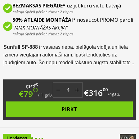
BEZMAKSAS PIEGĀDE*
uz jebkuru vietu Latvijā
*Akcija Spēkā pērkot vismaz 2 riepas
50% ATLAIDE MONTĀŽAI*
nosaucot PROMO paroli
“MMK MONTĀŽAS AKCIJA”
*Akcija Spēkā pērkot vismaz 2 riepas
Sunfull SF-888
ir vasaras riepa, pielāgota vidēja un liela
izmēra vieglajām automašīnām, īpaši tendējoties uz
jaudīgiem auto. Šo riepu modeli raksturo augsta stabilitāte
lielā ātrumā, samazināts akvaplanēšanas risks, komfortabla
un gluda gaita, kā arī zems trokšņa līmenis.
Original price was: €112.00.
Current price is: €79.00.
00
112
€
00
00
€
316
€
79
/
4
gab.
/
1
gab.
PIRKT
Uz vietas
6 gab.