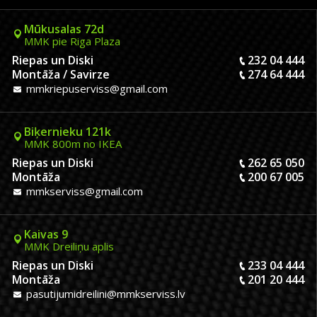
Mūkusalas 72d
MMK pie Riga Plaza
Riepas un Diski
232 04 444
Montāža / Savirze
274 64 444
mmkriepuserviss@gmail.com
Biķernieku 121k
MMK 800m no IKEA
Riepas un Diski
262 65 050
Montāža
200 67 005
mmkserviss@gmail.com
Kaivas 9
MMK Dreiliņu aplis
Riepas un Diski
233 04 444
Montāža
201 20 444
pasutijumidreilini@mmkserviss.lv