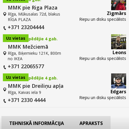
MMK pie Riga Plaza
Zigmārs
Rīga, Mūkusalas 72d, blakus
Riepu un disku speciālists
RĪGA PLAZA
+371 23204444
Uz vietas
pēdējie 4 gab.
MMK Mežciemā
Leons
Rīga, Biķernieku 121K, 800m
Riepu un disku speciālists
no IKEA
+371 22065577
Uz vietas
pēdējie 4 gab.
MMK pie Dreiliņu apļa
Edgars
Rīga, Kaivas iela 9
Riepu un disku speciālists
+371 2330 4444
TEHNISKĀ INFORMĀCIJA
APRAKSTS