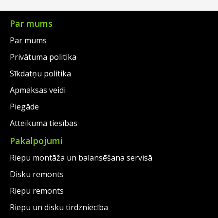
€169.00.
is:
€160.00.
€139.00.
Par mums
Par mums
Privātuma politika
Sīkdatņu politika
Apmaksas veidi
Piegāde
Atteikuma tiesības
Pakalpojumi
Riepu montāža un balansēšana servisā
Disku remonts
Riepu remonts
Riepu un disku tirdzniecība