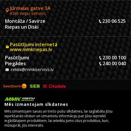
Jūrmalas gatve 3A
KN6 riepu serviss
Montāža / Savirze
230 06 525
Riepas un Diski
Pasūtījumi internetā
www.mmkriepas.lv
Pasūtījumi
230 00 100
Piegādes
240 00 040
rekini@mmkserviss.lv
Mēs izmantojam sīkdatnes
Mēs izmantojam savas un trešo pušu sīkdatnes, lai saglabātu Jūsu
iepirkšanās vēsturi un izmantotu informāciju par Jūsu iepriekš
iegādātajiem produktiem, lai ieteiktu Jums citus produktus, kuri,
mūsuprāt, Jūs interesēs.