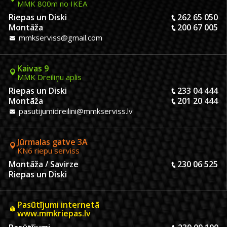
MMK 800m no IKEA
Riepas un Diski
262 65 050
Montāža
200 67 005
mmkserviss@gmail.com
Kaivas 9
MMK Dreiliņu aplis
Riepas un Diski
233 04 444
Montāža
201 20 444
pasutijumidreilini@mmkserviss.lv
Jūrmalas gatve 3A
KN6 riepu serviss
Montāža / Savirze
230 06 525
Riepas un Diski
Pasūtījumi internetā
www.mmkriepas.lv