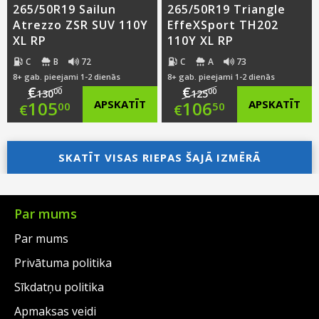
265/50R19 Sailun
265/50R19 Triangle
Atrezzo ZSR SUV 110Y
EffeXSport TH202
XL RP
110Y XL RP
C
B
72
C
A
73
8+ gab. pieejami 1-2 dienās
8+ gab. pieejami 1-2 dienās
€
€
00
00
130
125
Original
Original
105
APSKATĪT
106
APSKATĪT
00
50
€
€
price
Current
price
Current
was:
price
SKATĪT VISAS RIEPAS ŠAJĀ IZMĒRĀ
was:
price
€130.00.
is:
€125.00.
is:
€105.00.
€106.50.
Par mums
Par mums
Privātuma politika
Sīkdatņu politika
Apmaksas veidi