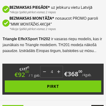
BEZMAKSAS PIEGĀDE*
uz jebkuru vietu Latvijā
*Akcija Spēkā pērkot vismaz 2 riepas
BEZMAKSAS MONTĀŽA*
nosaucot PROMO paroli
“MMK MONTĀŽAS AKCIJA”
*Akcija Spēkā pērkot vismaz 2 riepas
Triangle EffeXSport TH202
ir vasaras riepu modelis, kas ir
jaunākais no Triangle modeļiem. TH201 modeļa nākošā
paaudze. Izstrādāts Eiropas tirgum, balstoties uz mūsu
klimatiskajiem apstākļiem, kā arī ņemot vērā Eiropas ceļu
pārklājumu, kur ceļu kvalitāte ir salīdzinoši augsta un ir
Original price was: €137.00.
Current price is: €92.00.
00
daudz maģistrāļu (autobāņu). Augstas veiktspējas
137
€
00
00
€
368
€
92
kategorijai piederošais modelis ir paredzēts dažādu klašu
/
4
gab.
/
1
gab.
pasažieru automobīļiem. Sākot no vieglajiem, līdz pat
PIRKT
apvidus un citiem!