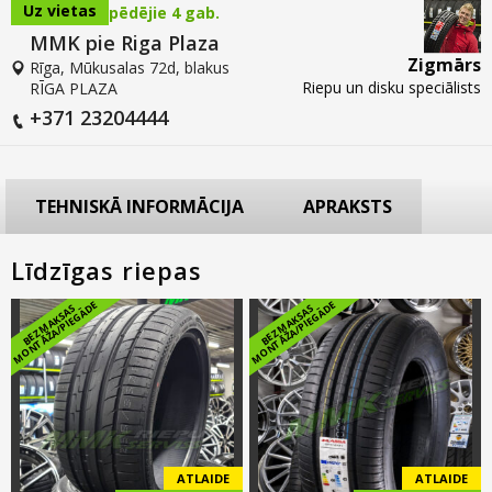
Uz vietas
pēdējie 4 gab.
MMK pie Riga Plaza
Zigmārs
Rīga, Mūkusalas 72d, blakus
Riepu un disku speciālists
RĪGA PLAZA
+371 23204444
TEHNISKĀ INFORMĀCIJA
APRAKSTS
Līdzīgas riepas
E
E
B
E
Z
M
A
K
S
A
S
M
O
N
T
Ā
Ž
A
/
PI
E
G
Ā
D
B
E
Z
M
A
K
S
A
S
M
O
N
T
Ā
Ž
A
/
PI
E
G
Ā
D
ATLAIDE
ATLAIDE