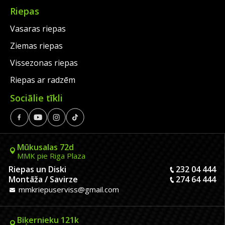
Riepas
Vasaras riepas
Ziemas riepas
Vissezonas riepas
Riepas ar radzēm
Sociālie tīkli
Mūkusalas 72d
MMK pie Riga Plaza
Riepas un Diski
232 04 444
Montāža / Savirze
274 64 444
mmkriepuserviss@gmail.com
Biķernieku 121k