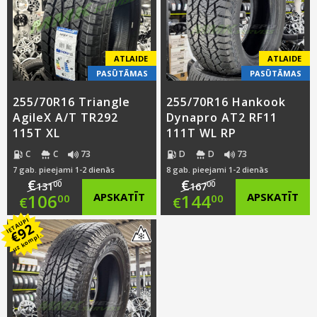
ATLAIDE
ATLAIDE
PASŪTĀMAS
PASŪTĀMAS
255/70R16 Triangle
255/70R16 Hankook
AgileX A/T TR292
Dynapro AT2 RF11
115T XL
111T WL RP
C
C
73
D
D
73
7 gab. pieejami 1-2 dienās
8 gab. pieejami 1-2 dienās
€
€
00
00
131
167
Original
Original
106
APSKATĪT
144
APSKATĪT
00
00
€
€
IETAUPI
price
Current
price
Current
92
€
uz kompl.
was:
price
was:
price
€131.00.
is:
€167.00.
is:
€106.00.
€144.00.