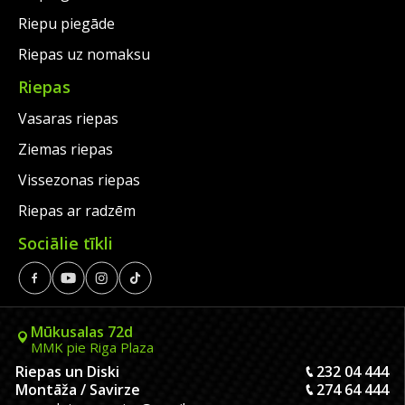
Riepu piegāde
Riepas uz nomaksu
Riepas
Vasaras riepas
Ziemas riepas
Vissezonas riepas
Riepas ar radzēm
Sociālie tīkli
Mūkusalas 72d
MMK pie Riga Plaza
Riepas un Diski
232 04 444
Montāža / Savirze
274 64 444