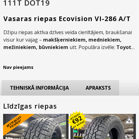
111T DOT19
Vasaras riepas Ecovision VI-286 A/T
Džipu riepas aktīva dzīves veida cienītājiem, braukšanai
visur kur vajag –
makšķerniekiem, medniekiem,
mežiniekiem, būvniekiem
utt.
Populāra izvēle:
Toyota
Hilux, Toyota Land Cruiser, Mitsubishi L200, VW
Amarok, Volvo XC90, Dodge Ram, Nissan Navara,
Nav pieejams
Ford Ranger u. c
.
TEHNISKĀ INFORMĀCIJA
APRAKSTS
Līdzīgas riepas
IETAUPI
92
B
E
Z
M
A
S
A
S
PI
E
G
Ā
D
E
€
K
*
uz kompl.