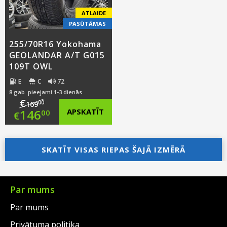
ATLAIDE
PASŪTĀMAS
255/70R16 Yokohama
GEOLANDAR A/T G015
109T OWL
E
C
72
8 gab. pieejami 1-3 dienās
€
00
169
Original
146
APSKATĪT
00
€
price
Current
was:
price
SKATĪT VISAS RIEPAS ŠAJĀ IZMĒRĀ
€169.00.
is:
€146.00.
Par mums
Par mums
Privātuma politika