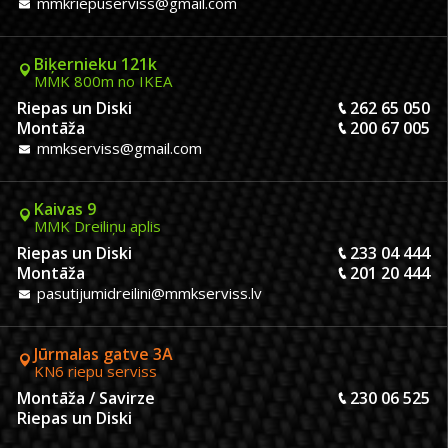
mmkriepuserviss@gmail.com
Biķernieku 121k
MMK 800m no IKEA
Riepas un Diski
262 65 050
Montāža
200 67 005
mmkserviss@gmail.com
Kaivas 9
MMK Dreiliņu aplis
Riepas un Diski
233 04 444
Montāža
201 20 444
pasutijumidreilini@mmkserviss.lv
Jūrmalas gatve 3A
KN6 riepu serviss
Montāža / Savirze
230 06 525
Riepas un Diski