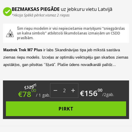
BEZMAKSAS PIEGĀDE
uz jebkuru vietu Latvijā
*Akcija Spēkā pērkot vismaz 2 riepas
Šim riepu modelim ir visi nepieciešamie marķējumi “sniegpārslas
un kalna simbols” atbilstoši likumdošanas izmaiņām un CSDD
prasībām.
Maxtrek Trek M7 Plus
ir labs Skandināvijas tipa jeb mīkstā sastāva
ziemas riepu modelis. Izceļas ar optimālu veiktspēju gan skarbos ziemas
apstākļos, gan pilsētas ‘’šļurā”. Plašie ūdens novadkanāli palīdz
samazināt arī akvaplanēšanas risku, braucot pa šoseju. Turklāt,
asimetriskais protektora dizains, braucienu padara klusu un komfortablu.
Original price was: €129.00.
Current price is: €78.00.
00
129
€
00
00
€
156
€
78
/
2
gab.
/
1
gab.
PIRKT