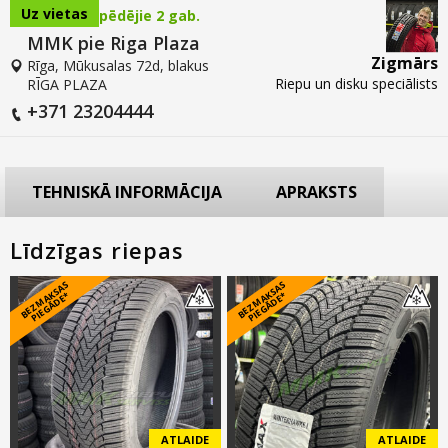
Uz vietas
pēdējie 2 gab.
MMK pie Riga Plaza
Zigmārs
Rīga, Mūkusalas 72d, blakus
Riepu un disku speciālists
RĪGA PLAZA
+371 23204444
TEHNISKĀ INFORMĀCIJA
APRAKSTS
Līdzīgas riepas
B
E
Z
M
A
S
A
S
PI
E
G
Ā
D
E
B
E
Z
M
A
S
A
S
PI
E
G
Ā
D
E
K
*
K
*
ATLAIDE
ATLAIDE