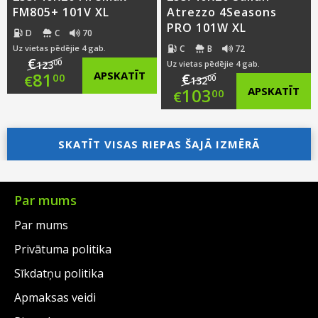
FM805+ 101V XL
Atrezzo 4Seasons
PRO 101W XL
D
C
70
C
B
72
Uz vietas pēdējie 4 gab.
€
00
123
Uz vietas pēdējie 4 gab.
Original
81
APSKATĪT
€
00
€
00
132
Original
103
APSKATĪT
00
€
price
Current
price
Current
was:
price
SKATĪT VISAS RIEPAS ŠAJĀ IZMĒRĀ
was:
price
€123.00.
is:
€132.00.
is:
€81.00.
€103.00.
Par mums
Par mums
Privātuma politika
Sīkdatņu politika
Apmaksas veidi