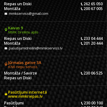
Riepas un Diski
262 65 050
Montāža
200 67 005
mmkserviss@gmail.com
Kaivas 9
MMK Dreiliņu aplis
Riepas un Diski
233 04 444
Montāža
201 20 444
pasutijumidreilini@mmkserviss.lv
Jūrmalas gatve 3A
KN6 riepu serviss
Montāža / Savirze
230 06 525
Riepas un Diski
Pasūtījumi internetā
www.mmkriepas.lv
Pasūtījumi
230 00 100