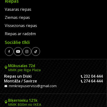
Riepas
Vasaras riepas
Ziemas riepas
Vissezonas riepas
Riepas ar radzēm
Sociālie tīkli
Mūkusalas 72d
MMK pie Riga Plaza
Riepas un Diski
232 04 444
Montāža / Savirze
274 64 444
mmkriepuserviss@gmail.com
Biķernieku 121k
MMK 800m no IKEA