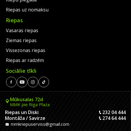
Riepas uz nomaksu
Riepas
Vasaras riepas
Ziemas riepas
Vissezonas riepas
Riepas ar radzēm
Sociālie tīkli
Mūkusalas 72d
MMK pie Riga Plaza
Riepas un Diski
232 04 444
Montāža / Savirze
274 64 444
mmkriepuserviss@gmail.com