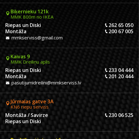
Biķernieku 121k
MMK 800m no IKEA
Riepas un Diski
262 65 050
Montāža
200 67 005
mmkserviss@gmail.com
Kaivas 9
MMK Dreiliņu aplis
Riepas un Diski
233 04 444
Montāža
201 20 444
pasutijumidreilini@mmkserviss.lv
Jūrmalas gatve 3A
KN6 riepu serviss
Montāža / Savirze
230 06 525
Riepas un Diski