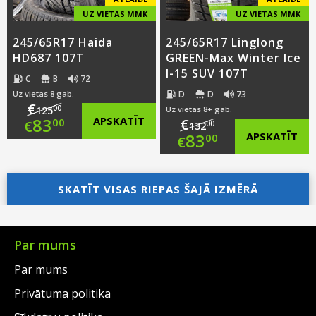
UZ VIETAS MMK
UZ VIETAS MMK
245/65R17 Haida
245/65R17 Linglong
HD687 107T
GREEN-Max Winter Ice
I-15 SUV 107T
C
B
72
D
D
73
Uz vietas 8 gab.
€
00
125
Uz vietas 8+ gab.
Original
83
APSKATĪT
€
00
€
00
132
Original
83
APSKATĪT
00
€
price
Current
price
Current
was:
price
SKATĪT VISAS RIEPAS ŠAJĀ IZMĒRĀ
was:
price
€125.00.
is:
€132.00.
is:
€83.00.
€83.00.
Par mums
Par mums
Privātuma politika