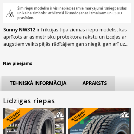
Šim riepu modelim ir visi nepieciešamie marķējumi “sniegpārslas
un kalna simbols” atbilstoši likumdošanas izmaiņām un CSDD
prasībām.
Sunny NW312
ir frikcijas tipa ziemas riepu modelis, kas
aprīkots ar asimetrisku protektora rakstu un izceļas ar
augstiem veiktspējās rādītājiem gan sniegā, gan arī uz
slapja asfalta, padarot to piemērotu braukšanai gan
pilsētā un pa valsts maģistrālajām autotrasēm, gan arī
Nav pieejams
pa reti tīrītiem lauku ceļiem.
TEHNISKĀ INFORMĀCIJA
APRAKSTS
Līdzīgas riepas
B
E
Z
M
A
S
A
S
PI
E
G
Ā
D
E
B
E
Z
M
A
S
A
S
PI
E
G
Ā
D
E
K
*
K
*