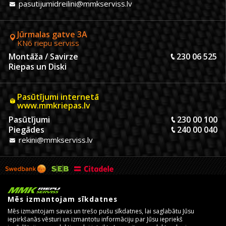
pasutijumidreilini@mmkserviss.lv
Jūrmalas gatve 3A
KN6 riepu serviss
Montāža / Savirze
230 06 525
Riepas un Diski
Pasūtījumi internetā
www.mmkriepas.lv
Pasūtījumi
230 00 100
Piegādes
240 00 040
rekini@mmkserviss.lv
Mēs izmantojam sīkdatnes
Mēs izmantojam savas un trešo pušu sīkdatnes, lai saglabātu Jūsu
iepirkšanās vēsturi un izmantotu informāciju par Jūsu iepriekš