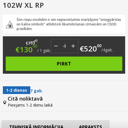
102W XL RP
Šim riepu modelim ir visi nepieciešamie marķējumi “sniegpārslas
un kalna simbols” atbilstoši likumdošanas izmaiņām un CSDD
prasībām.
Original price was: €153.00.
Current price is: €130.00.
00
153
€
00
00
€
520
€
130
/
4
gab.
/
1
gab.
PIRKT
1-2 dienas
7 gab.
Citā noliktavā
Pieejams 1-2 dienu laikā
TEHNISKĀ INFORMĀCIJA
APRAKSTS