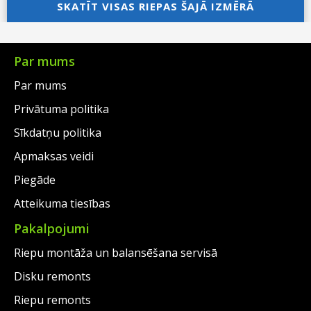
was:
price
SKATĪT VISAS RIEPAS ŠAJĀ IZMĒRĀ
was:
price
€135.00.
is:
€123.00.
is:
€93.50.
€97.00.
Par mums
Par mums
Privātuma politika
Sīkdatņu politika
Apmaksas veidi
Piegāde
Atteikuma tiesības
Pakalpojumi
Riepu montāža un balansēšana servisā
Disku remonts
Riepu remonts