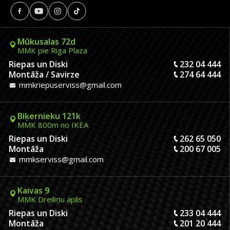
Mūkusalas 72d
MMK pie Riga Plaza
Riepas un Diski
232 04 444
Montāža / Savirze
274 64 444
mmkriepuserviss@gmail.com
Biķernieku 121k
MMK 800m no IKEA
Riepas un Diski
262 65 050
Montāža
200 67 005
mmkserviss@gmail.com
Kaivas 9
MMK Dreiliņu aplis
Riepas un Diski
233 04 444
Montāža
201 20 444