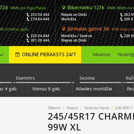
 72d
Biķernieku 121k
MMK pie Riga Plaza
MMK 800m no 
232 04 444
Riepas un Diski
262 6
274 64 444
Montāža
200 6
Jūrmalas gatve 3A
K Dreiliņu aplis
KN6 riepu s
233 04 444
Montāža / Savirze
230 0
201 20 444
Riepas un Diski
ONLINE PIERAKSTS 24/7
Vakances
Noderīg
Diametrs
Sezona
Raž
z 4 gab.
Vismaz 8 gab.
Atlaides montāžai
Be
Sākums
/
Riepas
/
Vasaras riepas
/
245/45R17
245/45R17 CHAR
99W XL