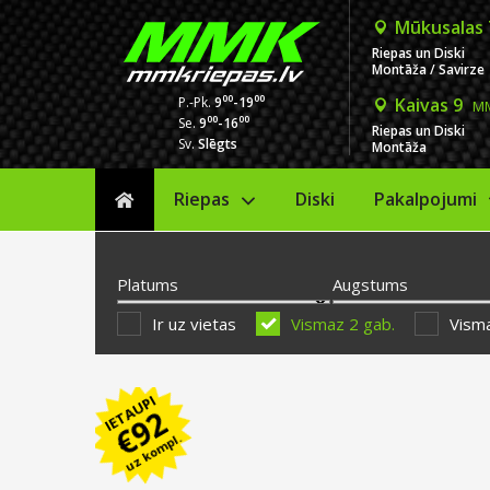
Mūkusalas
Riepas un Diski
Montāža / Savirze
00
00
P.-Pk.
9
-19
Kaivas 9
MM
00
00
Se.
9
-16
Riepas un Diski
Sv.
Slēgts
Montāža
Riepas
Diski
Sākums
Pakalpojumi
Platums
Augstums
Ir uz vietas
Vismaz 2 gab.
Visma
IETAUPI
92
€
uz kompl.