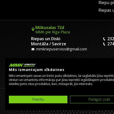
Riepu p
Riepas 
Mūkusalas 72d
MMK pie Riga Plaza
Riepas un Diski
232
Montāža / Savirze
274
mmkriepuserviss@gmail.com
Kaivas 9
MMK Dreiliņu aplis
Mēs izmantojam sīkdatnes
Riepas un Diski
233
Mēs izmantojam savas un trešo pušu sīkdatnes, lai saglabātu Jūsu iepirk
Montāža
201
vēsturi un izmantotu informāciju par Jūsu iepriekš iegādātajiem produktie
pasutijumidreilini@mmkserviss.lv
ieteiktu Jums citus produktus, kuri, mūsuprāt, Jūs interesēs.
© Copyright 2026, MMK Riepu Serviss SIA.
Piekrītu
Pielāgot izvēli
Izstrādāja un uztur
eComStrive digitālā aģentūra