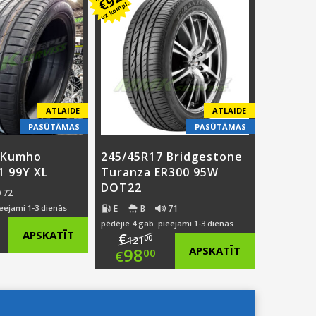
€
uz kompl.
:
ce
was:
price
8.00.
€119.00.
is:
.00.
€98.00.
ATLAIDE
ATLAIDE
PASŪTĀMAS
PASŪTĀMAS
 Kumho
245/45R17 Bridgestone
1 99Y XL
Turanza ER300 95W
DOT22
72
E
B
71
ieejami 1-3 dienās
pēdējie 4 gab. pieejami 1-3 dienās
ginal
APSKATĪT
€
00
121
Original
98
APSKATĪT
00
€
ce
rent
price
Current
:
ce
was:
price