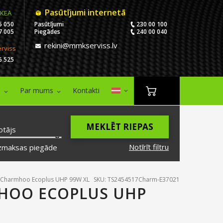
Pasūtījumi internetā
IKEA
5 050
Pasūtījumi
230 00 100
7 005
Piegādes
240 00 040
rekini@mmkserviss.lv
erviss
6 525
i
Par mums
Kontakti
MEKLĒT RIEPAS
otājs
Notīrīt filtru
zmaksas piegāde
 Charmhoo Ecoplus UHP 99W XL
SKU: TS2454517Charm-E37021
MHOO ECOPLUS UHP