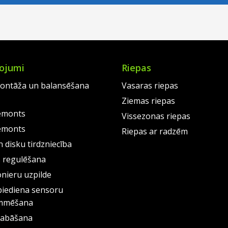
0.
€96.00.
is:
€12
is:
0.
€73.00.
€97
ojumi
Riepas
ontāža un balansēšana
Vasaras riepas
Ziemas riepas
emonts
Vissezonas riepas
emonts
Riepas ar radzēm
 disku tirdzniecība
s regulēšana
onieru uzpilde
piediena sensoru
mmēšana
labāšana