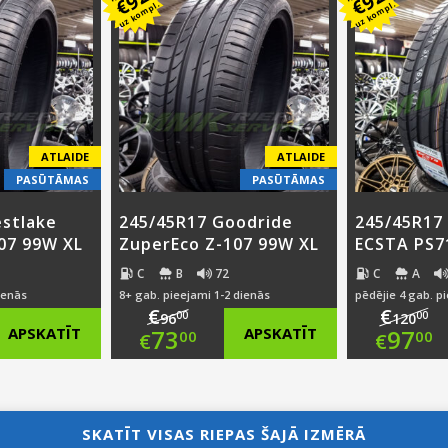
€
€
uz kompl.
uz kompl.
was:
price
was
pri
0.
€107.00.
is:
€11
is:
0.
€78.00.
€92
ATLAIDE
ATLAIDE
PASŪTĀMAS
PASŪTĀMAS
stlake
245/45R17 Goodride
245/45R17
07 99W XL
ZuperEco Z-107 99W XL
ECSTA PS7
C
B
72
C
A
ienās
8+ gab. pieejami 1-2 dienās
pēdējie 4 gab. p
€
€
00
00
96
120
nal
Original
Ori
APSKATĪT
73
APSKATĪT
97
00
00
€
€
nt
price
Current
pri
Cur
was:
price
was
pri
SKATĪT VISAS RIEPAS ŠAJĀ IZMĒRĀ