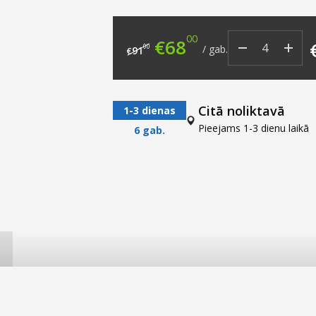
00
Original price was: €9
Current price i
€
68
00
/
gab.
91
€
Citā noliktavā
1-3 dienas
Pieejams 1-3 dienu laikā
6 gab.