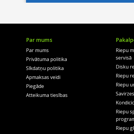
€99.00.
is:
€96.0
is:
€72.00.
€73.0
Par mums
Pakalp
Par mums
Riepu m
servisā
Privātuma politika
Disku r
Sīkdatņu politika
Riepu r
Apmaksas veidi
Riepu un
Piegāde
Savirze
Atteikuma tiesības
Kondici
Riepu s
progra
Riepu g