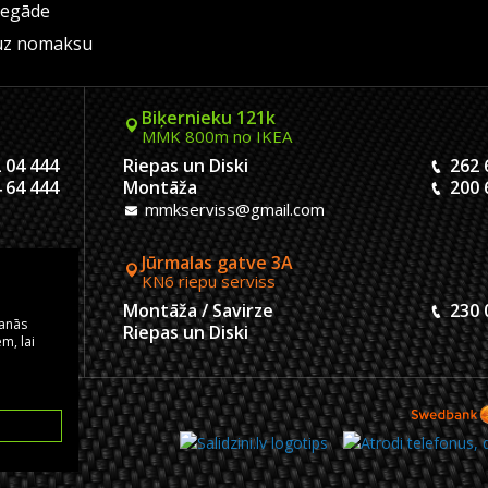
iegāde
uz nomaksu
Biķernieku 121k
MMK 800m no IKEA
 04 444
Riepas un Diski
262 
 64 444
Montāža
200 
mmkserviss@gmail.com
Jūrmalas gatve 3A
KN6 riepu serviss
 04 444
Montāža / Savirze
230 
šanās
 20 444
Riepas un Diski
m, lai