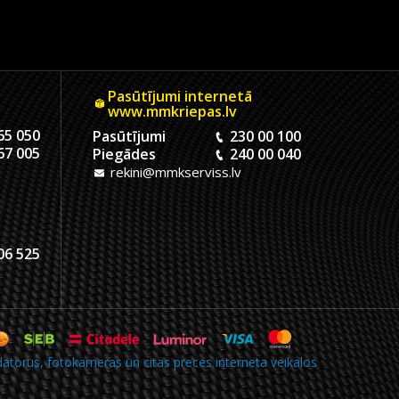
Pasūtījumi internetā
www.mmkriepas.lv
65 050
Pasūtījumi
230 00 100
67 005
Piegādes
240 00 040
rekini@mmkserviss.lv
06 525