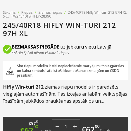
Sākums
/
Riepas
/
Ziemas riepas
/
245/40R18 Hifly Win-turi 212 97H XL
SKU: TW2454018HIFLY-28390
245/40R18 HIFLY WIN-TURI 212
97H XL
BEZMAKSAS PIEGĀDE
uz jebkuru vietu Latvijā
*Akcija Spēkā pērkot vismaz 2 riepas
Šim riepu modelim ir visi nepieciešamie marķējumi “sniegpārslas
un kalna simbols” atbilstoši likumdošanas izmaiņām un CSDD
prasībām.
Hifly Win-turi 212
ziemas riepu modelis ir paredzēts
vieglajām automašīnām. Tas izceļas ar labām veiktspējas
īpašībām jebkādos braukšanas apstākļos un
braukšanas komfortu, pateicoties asimetriskajam
protektora rakstam.
Original price was: €97.00.
Current price is: €62.00.
00
97
€
00
00
€
62
€
62
/
1
gab.