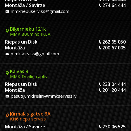
Montāža / Savirze
274 64 444
mmkriepuserviss@gmail.com
Biķernieku 121k
MMK 800m no IKEA
Riepas un Diski
262 65 050
Montāža
200 67 005
mmkserviss@gmail.com
Kaivas 9
MMK Dreiliņu aplis
Riepas un Diski
233 04 444
Montāža
201 20 444
pasutijumidreilini@mmkserviss.lv
Jūrmalas gatve 3A
KN6 riepu serviss
Montāža / Savirze
230 06 525