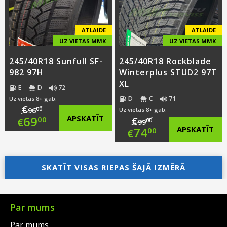
€69.00.
ATLAIDE
ATLAIDE
UZ VIETAS MMK
UZ VIETAS MMK
245/40R18 Sunfull SF-
245/40R18 Rockblade
982 97H
Winterplus STUD2 97T
XL
E
D
72
D
C
71
Uz vietas 8+ gab.
€
00
96
Uz vietas 8+ gab.
Original
69
APSKATĪT
€
00
€
00
99
Original
74
APSKATĪT
00
€
price
Current
price
Current
was:
price
SKATĪT VISAS RIEPAS ŠAJĀ IZMĒRĀ
was:
price
€96.00.
is:
€99.00.
is:
€69.00.
€74.00.
Par mums
Par mums