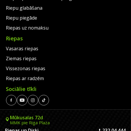
Riepu glabāšana
Riepu piegāde
Riepas uz nomaksu
Riepas
Vasaras riepas
Ziemas riepas
Vissezonas riepas
Riepas ar radzēm
Sociālie tīkli
Mūkusalas 72d
MMK pie Riga Plaza
Riepas un Diski
232 04 444