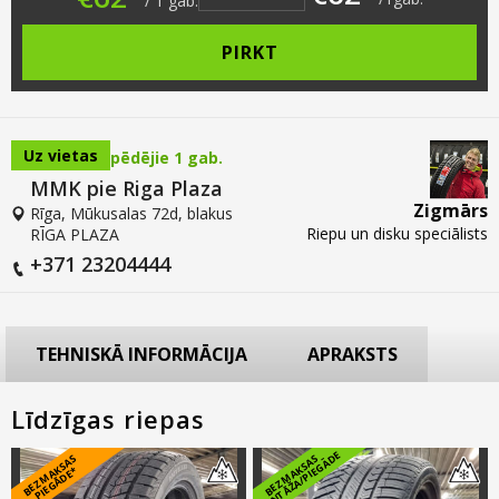
/
1
gab.
PIRKT
Uz vietas
pēdējie 1 gab.
MMK pie Riga Plaza
Zigmārs
Rīga, Mūkusalas 72d, blakus
Riepu un disku speciālists
RĪGA PLAZA
+371 23204444
TEHNISKĀ INFORMĀCIJA
APRAKSTS
Līdzīgas riepas
E
B
E
Z
M
A
S
A
S
PI
E
G
Ā
D
E
B
E
Z
M
A
K
S
A
S
M
O
N
T
Ā
Ž
A
/
PI
E
G
Ā
D
K
*