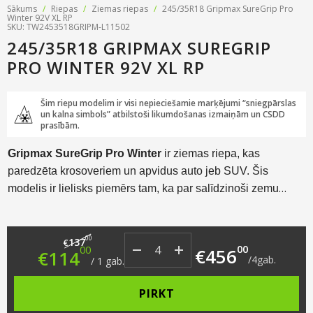
Sākums
/
Riepas
/
Ziemas riepas
/
245/35R18 Gripmax SureGrip Pro
Winter 92V XL RP
SKU: TW2453518GRIPM-L11502
245/35R18 GRIPMAX SUREGRIP
PRO WINTER 92V XL RP
Šim riepu modelim ir visi nepieciešamie marķējumi “sniegpārslas
un kalna simbols” atbilstoši likumdošanas izmaiņām un CSDD
prasībām.
Gripmax SureGrip Pro Winter
ir ziemas riepa, kas
paredzēta krosoveriem un apvidus auto jeb SUV. Šis
modelis ir lielisks piemērs tam, ka par salīdzinoši zemu
cenu tiek piedāvāts tik tiešām kvalitatīvs produkts ar
augstiem veiktspējas rādītājiem. Šis modelis izceļas ar
Original price was: €137.00.
Current price is: €114.00.
00
labiem veiktspējas rādītājiem visos aspektos.
137
€
00
00
€
456
€
114
/
4
gab.
/
1
gab.
PIRKT