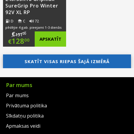
SureGrip Pro Winter
92V XL RP
D
C
72
pēdējie 4 gab. pieejami 1-3 dienās
€
00
151
Original
128
APSKATĪT
00
€
price
Current
was:
price
SKATĪT VISAS RIEPAS ŠAJĀ IZMĒRĀ
€151.00.
is:
€128.00.
Par mums
Par mums
Privātuma politika
Sīkdatņu politika
Apmaksas veidi