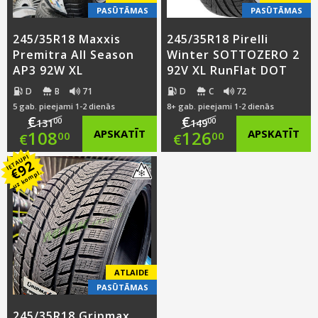
PASŪTĀMAS
PASŪTĀMAS
245/35R18 Maxxis
245/35R18 Pirelli
Premitra All Season
Winter SOTTOZERO 2
AP3 92W XL
92V XL RunFlat DOT
D
B
71
D
C
72
5 gab. pieejami 1-2 dienās
8+ gab. pieejami 1-2 dienās
€
€
00
00
131
149
Original
Original
108
APSKATĪT
126
APSKATĪT
00
00
€
€
IETAUPI
price
Current
price
Current
92
€
uz kompl.
was:
price
was:
price
€131.00.
is:
€149.00.
is:
€108.00.
€126.00.
ATLAIDE
PASŪTĀMAS
245/35R18 Gripmax