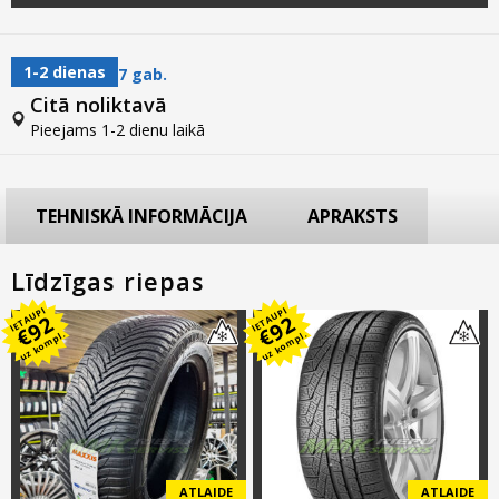
1-2 dienas
7 gab.
Citā noliktavā
Pieejams 1-2 dienu laikā
TEHNISKĀ INFORMĀCIJA
APRAKSTS
Līdzīgas riepas
IETAUPI
IETAUPI
92
92
€
€
uz kompl.
uz kompl.
ATLAIDE
ATLAIDE