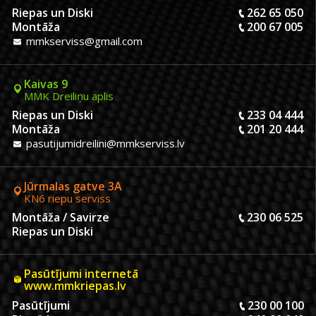
Riepas un Diski
262 65 050
Montāža
200 67 005
mmkserviss@gmail.com
Kaivas 9
MMK Dreiliņu aplis
Riepas un Diski
233 04 444
Montāža
201 20 444
pasutijumidreilini@mmkserviss.lv
Jūrmalas gatve 3A
KN6 riepu serviss
Montāža / Savirze
230 06 525
Riepas un Diski
Pasūtījumi internetā
www.mmkriepas.lv
Pasūtījumi
230 00 100