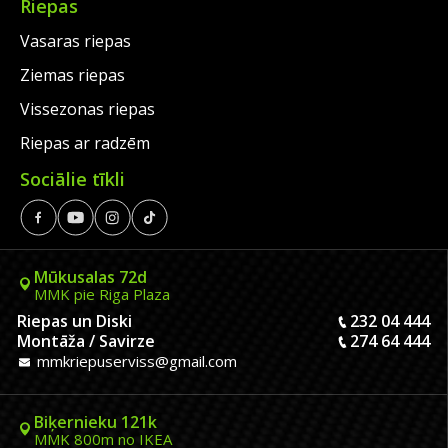
Riepas
Vasaras riepas
Ziemas riepas
Vissezonas riepas
Riepas ar radzēm
Sociālie tīkli
Mūkusalas 72d
MMK pie Riga Plaza
Riepas un Diski
232 04 444
Montāža / Savirze
274 64 444
mmkriepuserviss@gmail.com
Biķernieku 121k
MMK 800m no IKEA