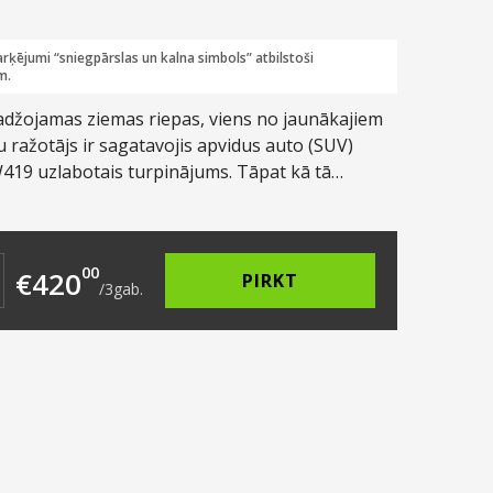
rķējumi “sniegpārslas un kalna simbols” atbilstoši
m.
adžojamas ziemas riepas, viens no jaunākajiem
 ražotājs ir sagatavojis apvidus auto (SUV)
W419 uzlabotais turpinājums. Tāpat kā tā
bajiem ziemas apstākļiem Ziemeļeiropas un
 ir lieliski piemērots cīņai ar Latvijas
nas sākumā ražotāji nojauta, ka ir izdevies kas
163.00.
 is: €140.00.
00
€
420
ts tieši krosoveriem un apvidus auto jeb SUV.
PIRKT
/
3
gab.