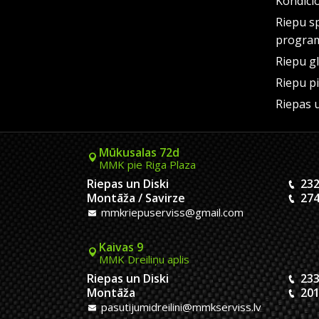
Kondici
Riepu s
progra
Riepu g
Riepu p
Riepas 
Mūkusalas 72d
MMK pie Riga Plaza
Riepas un Diski
232
Montāža / Savirze
274
mmkriepuserviss@gmail.com
Kaivas 9
MMK Dreiliņu aplis
Riepas un Diski
233
Montāža
201
pasutijumidreilini@mmkserviss.lv