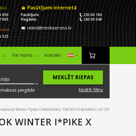
Pasūtījumi internetā
IKEA
5 050
Pasūtījumi
230 00 100
7 005
Piegādes
240 00 040
rekini@mmkserviss.lv
erviss
6 525
i
Par mums
Kontakti
MEKLĒT RIEPAS
otājs
Notīrīt filtru
zmaksas piegāde
Hankook Winter i*pike X W429A
SKU: TW2357016HANKO-L41197
K WINTER I*PIKE X