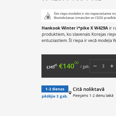
Šim riepu modelim ir visi nepieciešamie ma
likumdošanas izmaiņām un CSDD prasībā
Hankook Winter i*pike X
W429A
ir r
produktiem, ko slavenais Korejas riepu
entuziastiem. Šī riepa ir vecā modeļa 
priekšgājējs, W429 ir paredzēts skar
Skandināvijas valstīs, kas nozīmē, ka tas
klimatiskajiem apstākļiem. Jau pārdoša
00
Original price was: €
Current price
€
140
veiksmīgs tāpēc šis modelis ir paredzē
00
/
gab.
163
€
Citā noliktavā
1-2 dienas
Pieejams 1-2 dienu laikā
pēdējie 3 gab.