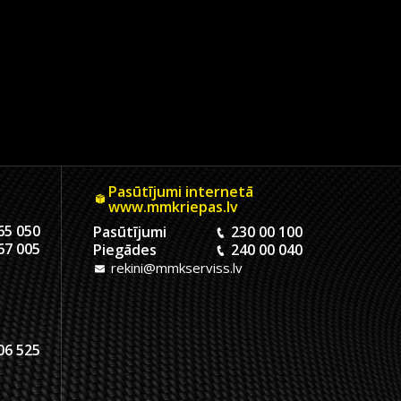
Pasūtījumi internetā
www.mmkriepas.lv
65 050
Pasūtījumi
230 00 100
67 005
Piegādes
240 00 040
rekini@mmkserviss.lv
06 525