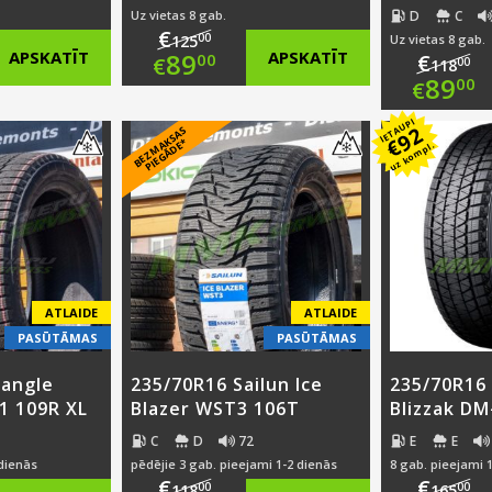
D
C
Uz vietas 8 gab.
€
00
125
Uz vietas 8 gab.
nal
Original
APSKATĪT
89
APSKATĪT
€
00
€
00
118
Ori
89
00
€
nt
price
Current
pri
Cur
IETAUPI
92
B
E
Z
M
A
S
A
S
PI
E
G
Ā
D
E
was:
price
€
K
*
uz kompl.
was
pri
00.
€125.00.
is:
€11
is:
0.
€89.00.
€89
ATLAIDE
ATLAIDE
PASŪTĀMAS
PASŪTĀMAS
iangle
235/70R16 Sailun Ice
235/70R16
1 109R XL
Blazer WST3 106T
Blizzak DM
C
D
72
E
E
 dienās
pēdējie 3 gab. pieejami 1-2 dienās
8 gab. pieejami 
€
€
00
00
118
165