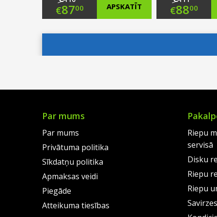
Original
Origi
87
APSKATĪT
88
00
00
€
€
price
Current
price
Curre
was:
price
was:
price
€110.00.
is:
€111.
is:
€87.00.
€88.0
Par mums
Pakalp
Par mums
Riepu m
servisā
Privātuma politika
Disku r
Sīkdatņu politika
Riepu r
Apmaksas veidi
Riepu un
Piegāde
Savirze
Atteikuma tiesības