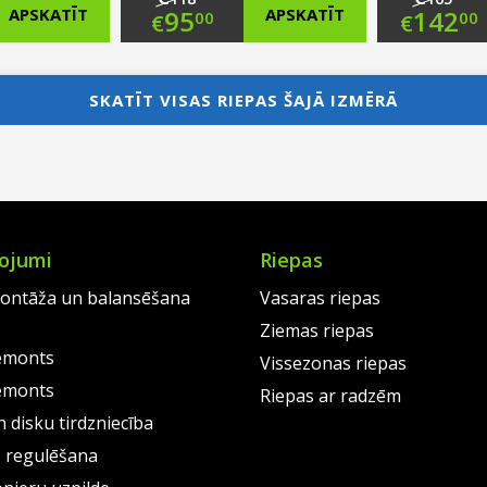
nal
Original
Ori
APSKATĪT
95
APSKATĪT
142
00
00
€
€
nt
price
Current
pri
Cur
was:
price
was
pri
SKATĪT VISAS RIEPAS ŠAJĀ IZMĒRĀ
00.
€118.00.
is:
€16
is:
0.
€95.00.
€14
ojumi
Riepas
ontāža un balansēšana
Vasaras riepas
Ziemas riepas
emonts
Vissezonas riepas
emonts
Riepas ar radzēm
 disku tirdzniecība
s regulēšana