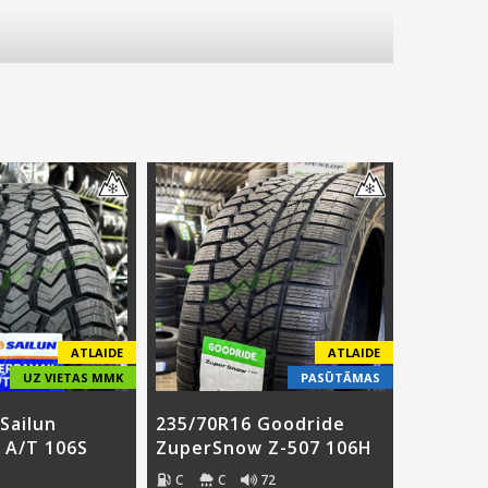
ATLAIDE
ATLAIDE
UZ VIETAS MMK
PASŪTĀMAS
Sailun
235/70R16 Goodride
A/T 106S
ZuperSnow Z-507 106H
C
C
72