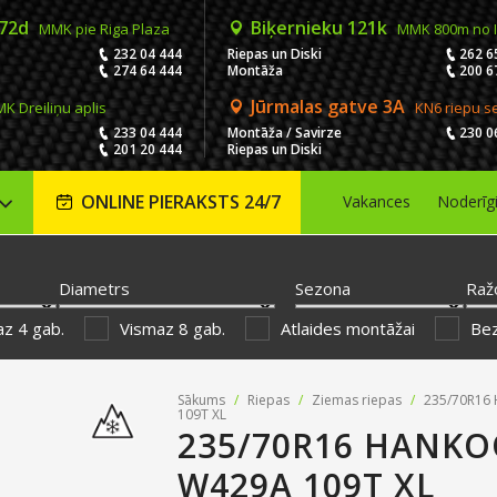
 72d
Biķernieku 121k
MMK pie Riga Plaza
MMK 800m no 
232 04 444
Riepas un Diski
262 6
274 64 444
Montāža
200 6
Jūrmalas gatve 3A
K Dreiliņu aplis
KN6 riepu s
233 04 444
Montāža / Savirze
230 0
201 20 444
Riepas un Diski
ONLINE PIERAKSTS 24/7
Vakances
Noderīg
Diametrs
Sezona
Raž
z 4 gab.
Vismaz 8 gab.
Atlaides montāžai
Be
Sākums
/
Riepas
/
Ziemas riepas
/
235/70R16 
109T XL
235/70R16 HANKOO
W429A 109T XL