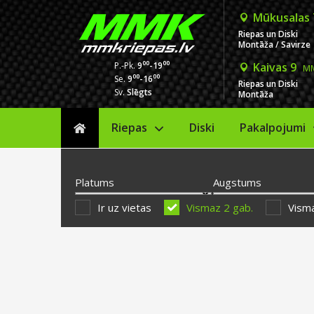
Mūkusalas
Riepas un Diski
Montāža / Savirze
00
00
P.-Pk.
9
-19
Kaivas 9
MM
00
00
Se.
9
-16
Riepas un Diski
Sv.
Slēgts
Montāža
Riepas
Diski
Sākums
Pakalpojumi
Platums
Augstums
Ir uz vietas
Vismaz 2 gab.
Visma