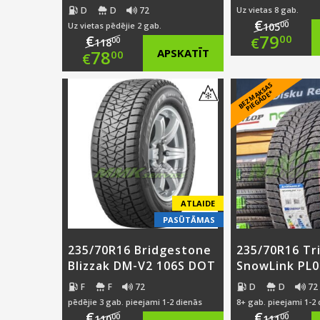
D
D
72
Uz vietas 8 gab.
€
00
Uz vietas pēdējie 2 gab.
105
Origi
79
€
00
€
00
118
Original
78
APSKATĪT
00
€
price
Curre
price
Current
B
E
Z
M
A
S
A
S
PI
E
G
Ā
D
E
was:
price
K
*
was:
price
€105.
is:
€118.00.
is:
€79.0
€78.00.
ATLAIDE
PASŪTĀMAS
235/70R16 Bridgestone
235/70R16 Tr
Blizzak DM-V2 106S DOT
SnowLink PL0
F
F
72
D
D
72
pēdējie 3 gab. pieejami 1-2 dienās
8+ gab. pieejami 1-2
€
€
00
00
110
111