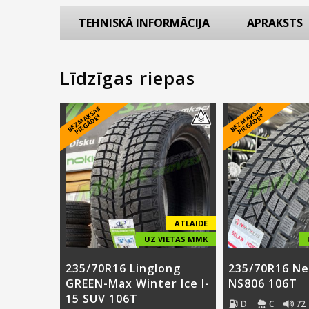
TEHNISKĀ INFORMĀCIJA
APRAKSTS
Līdzīgas riepas
B
E
Z
M
A
S
A
S
PI
E
G
Ā
D
E
B
E
Z
M
A
S
A
S
PI
E
G
Ā
D
E
K
*
K
*
ATLAIDE
UZ VIETAS MMK
235/70R16 Linglong
235/70R16 Ne
GREEN-Max Winter Ice I-
NS806 106T
15 SUV 106T
D
C
72