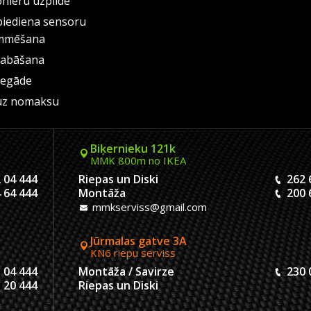
onieru uzpilde
piediena sensoru
mmēšana
labāšana
iegāde
uz nomaksu
Biķernieku 121k
MMK 800m no IKEA
 04 444
Riepas un Diski
262 
 64 444
Montāža
200 
mmkserviss@gmail.com
Jūrmalas gatve 3A
KN6 riepu serviss
 04 444
Montāža / Savirze
230 
 20 444
Riepas un Diski